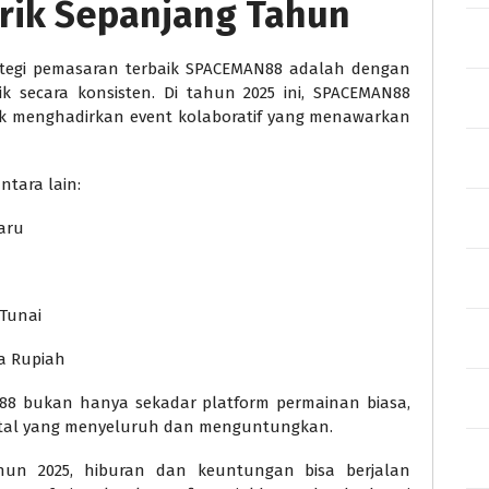
rik Sepanjang Tahun
rategi pemasaran terbaik SPACEMAN88 adalah dengan
 secara konsisten. Di tahun 2025 ini, SPACEMAN88
 menghadirkan event kolaboratif yang menawarkan
tara lain:
aru
Tunai
a Rupiah
8 bukan hanya sekadar platform permainan biasa,
igital yang menyeluruh dan menguntungkan.
un 2025, hiburan dan keuntungan bisa berjalan