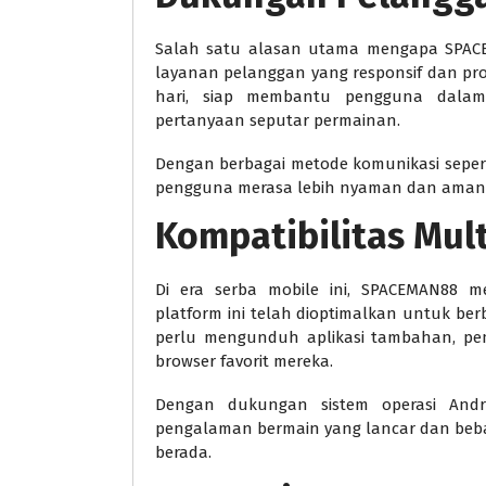
Salah satu alasan utama mengapa SPACE
layanan pelanggan yang responsif dan pro
hari, siap membantu pengguna dalam 
pertanyaan seputar permainan.
Dengan berbagai metode komunikasi seperti
pengguna merasa lebih nyaman dan ama
Kompatibilitas Mul
Di era serba mobile ini, SPACEMAN88 me
platform ini telah dioptimalkan untuk be
perlu mengunduh aplikasi tambahan, pem
browser favorit mereka.
Dengan dukungan sistem operasi Andr
pengalaman bermain yang lancar dan beb
berada.