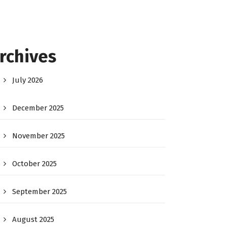
rchives
July 2026
December 2025
November 2025
October 2025
September 2025
August 2025