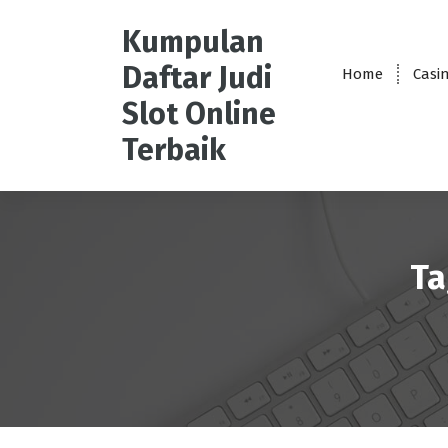
S
k
Kumpulan
i
Daftar Judi
Home
Casi
p
t
Slot Online
o
Terbaik
c
o
n
t
e
n
Ta
t