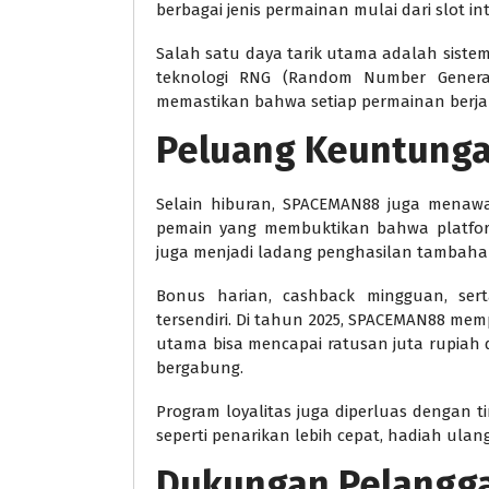
berbagai jenis permainan mulai dari slot inte
Salah satu daya tarik utama adalah sist
teknologi RNG (Random Number Genera
memastikan bahwa setiap permainan berjal
Peluang Keuntunga
Selain hiburan, SPACEMAN88 juga menawa
pemain yang membuktikan bahwa platform
juga menjadi ladang penghasilan tambaha
Bonus harian, cashback mingguan, ser
tersendiri. Di tahun 2025, SPACEMAN88 memp
utama bisa mencapai ratusan juta rupiah
bergabung.
Program loyalitas juga diperluas dengan 
seperti penarikan lebih cepat, hadiah ula
Dukungan Pelangga