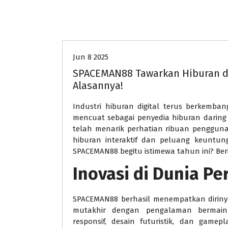
Slot
Jun 8 2025
SPACEMAN88 Tawarkan Hiburan da
Alasannya!
Industri hiburan digital terus berkemb
mencuat sebagai penyedia hiburan darin
telah menarik perhatian ribuan pengguna
hiburan interaktif dan peluang keuntun
SPACEMAN88 begitu istimewa tahun ini? Ber
Inovasi di Dunia Pe
SPACEMAN88 berhasil menempatkan diriny
mutakhir dengan pengalaman bermai
responsif, desain futuristik, dan gamep