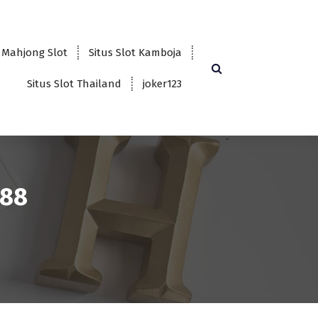
Mahjong Slot
Situs Slot Kamboja
Situs Slot Thailand
joker123
N88