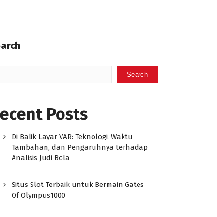
earch
Search
ecent Posts
Di Balik Layar VAR: Teknologi, Waktu
Tambahan, dan Pengaruhnya terhadap
Analisis Judi Bola
Situs Slot Terbaik untuk Bermain Gates
Of Olympus1000