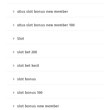
situs slot bonus new member
situs slot bonus new member 100
Slot
slot bet 200
slot bet kecil
slot bonus
slot bonus 100
slot bonus new member