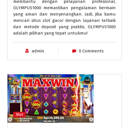
membantu dengan pelayanan profesional,
OLYMPUS1000 memastikan pengalaman bermain
yang aman dan menyenangkan. Jadi, jika kamu
mencari situs slot gacor dengan layanan terbaik
dan metode deposit yang praktis, OLYMPUS1000
adalah pilihan yang tepat untukmu!
admin
0 Comments
Slot