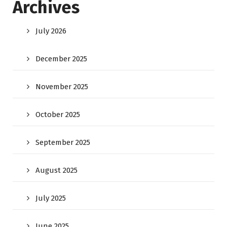
Archives
July 2026
December 2025
November 2025
October 2025
September 2025
August 2025
July 2025
June 2025