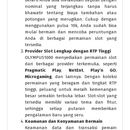
nominal yang terjangkau tanpa harus
khawatir tentang biaya tambahan atau
potongan yang merugikan. Cukup dengan
menggunakan pulsa 10k, Anda sudah bisa
mulai bermain dan mencoba peruntungan
Anda di berbagai permainan slot yang
tersedia.
Provider Slot Lengkap dengan RTP Tinggi
OLYMPUS1000 menyediakan permainan slot
dari berbagai provider terkemuka, seperti
Pragmatic Play
,
NetEnt
,
Play’n GO
,
Microgaming
, dan lainnya. Dengan koleksi
permainan yang beragam dan tingkat RTP
tinggi, peluang untuk meraih kemenangan
besar semakin terbuka lebar. Slot-slot yang
tersedia memiliki variasi tema dan fitur,
sehingga setiap putaran memberikan
pengalaman baru yang seru.
Keamanan dan Kenyamanan Bermain
Keamanan data dan transaksi pemain