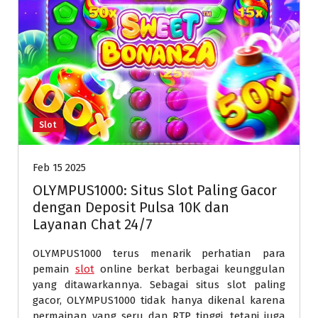
Slot
Feb 15 2025
OLYMPUS1000: Situs Slot Paling Gacor
dengan Deposit Pulsa 10K dan
Layanan Chat 24/7
OLYMPUS1000 terus menarik perhatian para
pemain
slot
online berkat berbagai keunggulan
yang ditawarkannya. Sebagai situs slot paling
gacor, OLYMPUS1000 tidak hanya dikenal karena
permainan yang seru dan RTP tinggi, tetapi juga