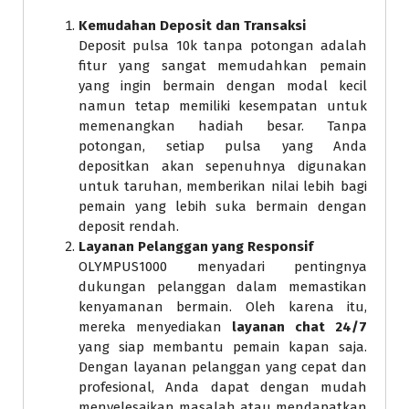
Kemudahan Deposit dan Transaksi
Deposit pulsa 10k tanpa potongan adalah
fitur yang sangat memudahkan pemain
yang ingin bermain dengan modal kecil
namun tetap memiliki kesempatan untuk
memenangkan hadiah besar. Tanpa
potongan, setiap pulsa yang Anda
depositkan akan sepenuhnya digunakan
untuk taruhan, memberikan nilai lebih bagi
pemain yang lebih suka bermain dengan
deposit rendah.
Layanan Pelanggan yang Responsif
OLYMPUS1000 menyadari pentingnya
dukungan pelanggan dalam memastikan
kenyamanan bermain. Oleh karena itu,
mereka menyediakan
layanan chat 24/7
yang siap membantu pemain kapan saja.
Dengan layanan pelanggan yang cepat dan
profesional, Anda dapat dengan mudah
menyelesaikan masalah atau mendapatkan