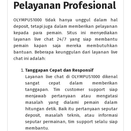
Pelayanan Profesional
OLYMPUS1000 tidak hanya unggul dalam hal
deposit, tetapi juga dalam memberikan pelayanan
kepada para pemain. Situs ini menyediakan
layanan live chat 24/7 yang siap membantu
pemain kapan saja mereka membutuhkan
bantuan. Beberapa keunggulan dari layanan live
chat ini adalah:
Tanggapan Cepat dan Responsif
Layanan live chat di OLYMPUS1000 dikenal
sangat cepat dalam memberikan
tanggapan. Tim customer support siap
menjawab pertanyaan atau mengatasi
masalah yang dialami pemain dalam
hitungan detik. Baik itu pertanyaan seputar
deposit, masalah teknis, atau informasi
seputar permainan, tim support selalu siap
membantu.