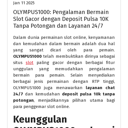
Jan 11 2025
OLYMPUS1000: Pengalaman Bermain
Slot Gacor dengan Deposit Pulsa 10K
Tanpa Potongan dan Layanan 24/7
Dalam dunia permainan slot online, kenyamanan
dan kemudahan dalam bermain adalah dua hal
yang sangat dicari oleh para pemain.
OLYMPUS1000
telah membuktikan dirinya sebagai
situs
slot
paling gacor dengan berbagai fitur
unggulan yang memudahkan pengalaman
bermain para pemain. Selain menyediakan
berbagai jenis permainan dengan RTP tinggi,
OLYMPUS1000 juga menawarkan
layanan chat
24/7
dan kemudahan
deposit pulsa 10k tanpa
potongan
, menjadikannya pilihan utama bagi
para penggemar slot online.
Keunggulan