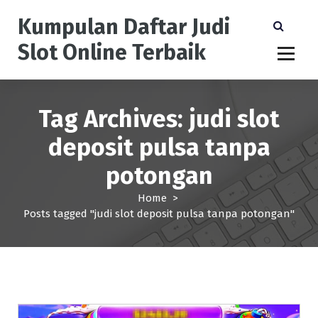
S
Kumpulan Daftar Judi
k
i
Slot Online Terbaik
p
t
o
c
Tag Archives: judi slot
o
n
deposit pulsa tanpa
t
e
potongan
n
t
Home
>
Posts tagged "judi slot deposit pulsa tanpa potongan"