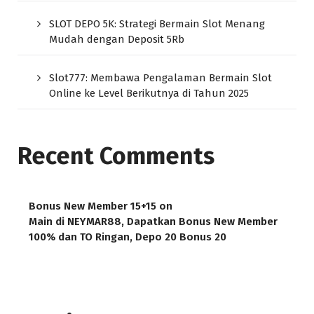
SLOT DEPO 5K: Strategi Bermain Slot Menang
Mudah dengan Deposit 5Rb
Slot777: Membawa Pengalaman Bermain Slot
Online ke Level Berikutnya di Tahun 2025
Recent Comments
Bonus New Member 15+15
on
Main di NEYMAR88, Dapatkan Bonus New Member
100% dan TO Ringan, Depo 20 Bonus 20