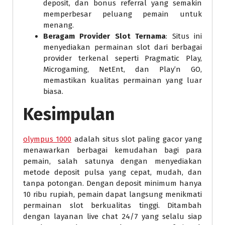
deposit, dan bonus referral yang semakin
memperbesar peluang pemain untuk
menang.
Beragam Provider Slot Ternama
: Situs ini
menyediakan permainan slot dari berbagai
provider terkenal seperti Pragmatic Play,
Microgaming, NetEnt, dan Play’n GO,
memastikan kualitas permainan yang luar
biasa.
Kesimpulan
olympus 1000
adalah situs slot paling gacor yang
menawarkan berbagai kemudahan bagi para
pemain, salah satunya dengan menyediakan
metode deposit pulsa yang cepat, mudah, dan
tanpa potongan. Dengan deposit minimum hanya
10 ribu rupiah, pemain dapat langsung menikmati
permainan slot berkualitas tinggi. Ditambah
dengan layanan live chat 24/7 yang selalu siap