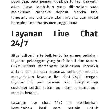
potongan, para pemain tidak perlu lagi khawatir
akan biaya tambahan yang dikenakan saat
melakukan transaksi deposit. Mereka bisa
langsung mengisi saldo akun mereka dan mulai
bermain tanpa harus menunggu lama.
Layanan Live Chat
24/7
Situs judi online terbaik tentu harus menyediakan
layanan pelanggan yang profesional dan ramah.
OLYMPUS1000 memahami pentingnya interaksi
antara pemain dan situsnya, sehingga mereka
menyediakan layanan live chat 24/7. Dengan
layanan ini, para pemain bisa menghubungi
customer service kapan pun dan di mana pun
mereka berada.
Layanan live chat 24/7 ini memberikan
kemudahan bagi para pemain untuk