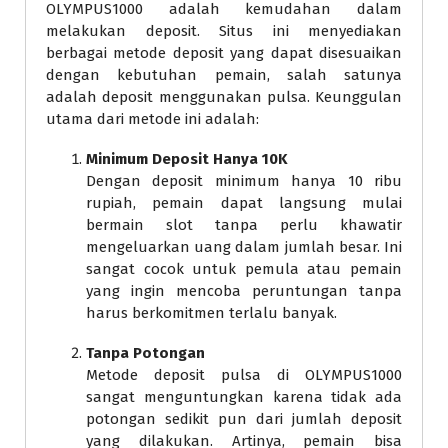
OLYMPUS1000 adalah kemudahan dalam
melakukan deposit. Situs ini menyediakan
berbagai metode deposit yang dapat disesuaikan
dengan kebutuhan pemain, salah satunya
adalah deposit menggunakan pulsa. Keunggulan
utama dari metode ini adalah:
Minimum Deposit Hanya 10K
Dengan deposit minimum hanya 10 ribu
rupiah, pemain dapat langsung mulai
bermain slot tanpa perlu khawatir
mengeluarkan uang dalam jumlah besar. Ini
sangat cocok untuk pemula atau pemain
yang ingin mencoba peruntungan tanpa
harus berkomitmen terlalu banyak.
Tanpa Potongan
Metode deposit pulsa di OLYMPUS1000
sangat menguntungkan karena tidak ada
potongan sedikit pun dari jumlah deposit
yang dilakukan. Artinya, pemain bisa