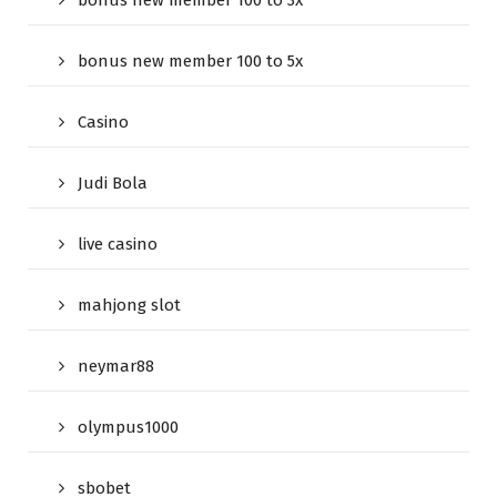
bonus new member 100 to 5x
Casino
Judi Bola
live casino
mahjong slot
neymar88
olympus1000
sbobet