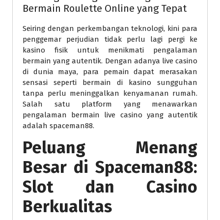
Bermain Roulette Online yang Tepat
Seiring dengan perkembangan teknologi, kini para
penggemar perjudian tidak perlu lagi pergi ke
kasino fisik untuk menikmati pengalaman
bermain yang autentik. Dengan adanya live casino
di dunia maya, para pemain dapat merasakan
sensasi seperti bermain di kasino sungguhan
tanpa perlu meninggalkan kenyamanan rumah.
Salah satu platform yang menawarkan
pengalaman bermain live casino yang autentik
adalah spaceman88.
Peluang Menang
Besar di Spaceman88:
Slot dan Casino
Berkualitas