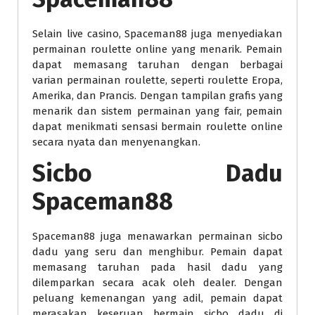
Selain live casino, Spaceman88 juga menyediakan
permainan roulette online yang menarik. Pemain
dapat memasang taruhan dengan berbagai
varian permainan roulette, seperti roulette Eropa,
Amerika, dan Prancis. Dengan tampilan grafis yang
menarik dan sistem permainan yang fair, pemain
dapat menikmati sensasi bermain roulette online
secara nyata dan menyenangkan.
Sicbo Dadu
Spaceman88
Spaceman88 juga menawarkan permainan sicbo
dadu yang seru dan menghibur. Pemain dapat
memasang taruhan pada hasil dadu yang
dilemparkan secara acak oleh dealer. Dengan
peluang kemenangan yang adil, pemain dapat
merasakan keseruan bermain sicbo dadu di