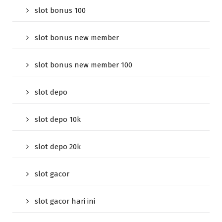
slot bonus 100
slot bonus new member
slot bonus new member 100
slot depo
slot depo 10k
slot depo 20k
slot gacor
slot gacor hari ini