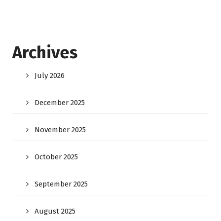
Archives
July 2026
December 2025
November 2025
October 2025
September 2025
August 2025