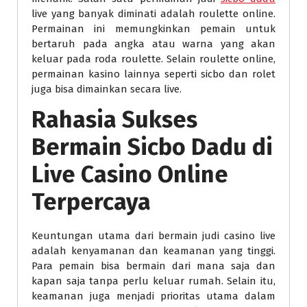
live yang banyak diminati adalah roulette online.
Permainan ini memungkinkan pemain untuk
bertaruh pada angka atau warna yang akan
keluar pada roda roulette. Selain roulette online,
permainan kasino lainnya seperti sicbo dan rolet
juga bisa dimainkan secara live.
Rahasia Sukses
Bermain Sicbo Dadu di
Live Casino Online
Terpercaya
Keuntungan utama dari bermain judi casino live
adalah kenyamanan dan keamanan yang tinggi.
Para pemain bisa bermain dari mana saja dan
kapan saja tanpa perlu keluar rumah. Selain itu,
keamanan juga menjadi prioritas utama dalam