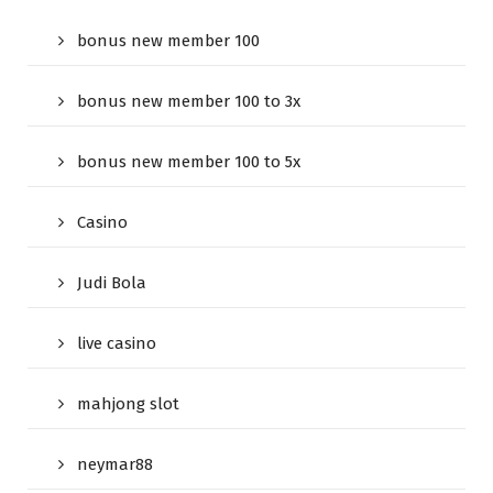
bonus new member 100
bonus new member 100 to 3x
bonus new member 100 to 5x
Casino
Judi Bola
live casino
mahjong slot
neymar88