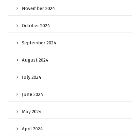
November 2024
October 2024
September 2024
August 2024
July 2024
June 2024
May 2024
April 2024