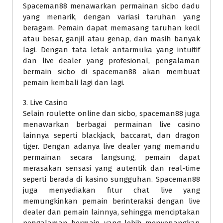
Spaceman88 menawarkan permainan sicbo dadu
yang menarik, dengan variasi taruhan yang
beragam. Pemain dapat memasang taruhan kecil
atau besar, ganjil atau genap, dan masih banyak
lagi. Dengan tata letak antarmuka yang intuitif
dan live dealer yang profesional, pengalaman
bermain sicbo di spaceman88 akan membuat
pemain kembali lagi dan lagi.
3. Live Casino
Selain roulette online dan sicbo, spaceman88 juga
menawarkan berbagai permainan live casino
lainnya seperti blackjack, baccarat, dan dragon
tiger. Dengan adanya live dealer yang memandu
permainan secara langsung, pemain dapat
merasakan sensasi yang autentik dan real-time
seperti berada di kasino sungguhan. Spaceman88
juga menyediakan fitur chat live yang
memungkinkan pemain berinteraksi dengan live
dealer dan pemain lainnya, sehingga menciptakan