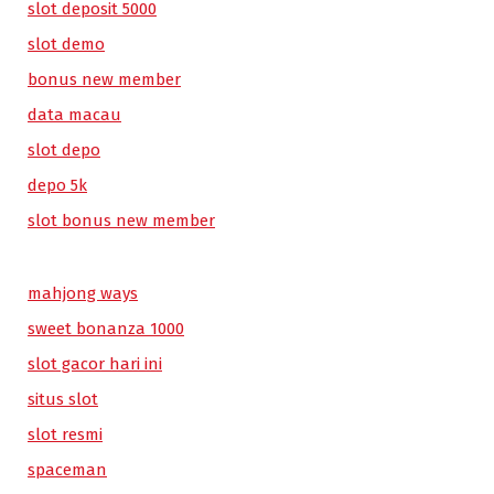
slot deposit 5000
slot demo
bonus new member
data macau
slot depo
depo 5k
slot bonus new member
mahjong ways
sweet bonanza 1000
slot gacor hari ini
situs slot
slot resmi
spaceman