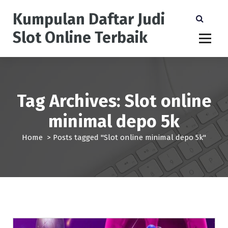
S
Kumpulan Daftar Judi
k
i
Slot Online Terbaik
p
t
o
c
o
n
Tag Archives: Slot online
t
minimal depo 5k
e
n
Home
>
Posts tagged "Slot online minimal depo 5k"
t