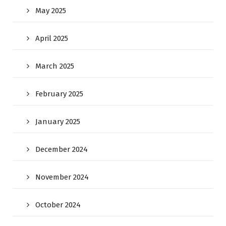
May 2025
April 2025
March 2025
February 2025
January 2025
December 2024
November 2024
October 2024