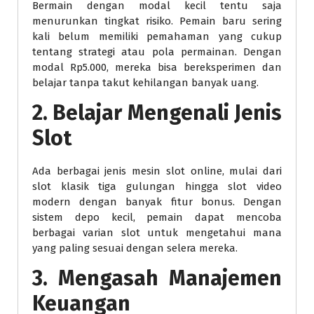
Bermain dengan modal kecil tentu saja
menurunkan tingkat risiko. Pemain baru sering
kali belum memiliki pemahaman yang cukup
tentang strategi atau pola permainan. Dengan
modal Rp5.000, mereka bisa bereksperimen dan
belajar tanpa takut kehilangan banyak uang.
2. Belajar Mengenali Jenis
Slot
Ada berbagai jenis mesin slot online, mulai dari
slot klasik tiga gulungan hingga slot video
modern dengan banyak fitur bonus. Dengan
sistem depo kecil, pemain dapat mencoba
berbagai varian slot untuk mengetahui mana
yang paling sesuai dengan selera mereka.
3. Mengasah Manajemen
Keuangan