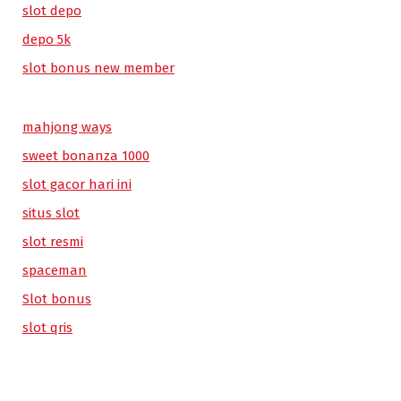
slot depo
depo 5k
slot bonus new member
mahjong ways
sweet bonanza 1000
slot gacor hari ini
situs slot
slot resmi
spaceman
Slot bonus
slot qris