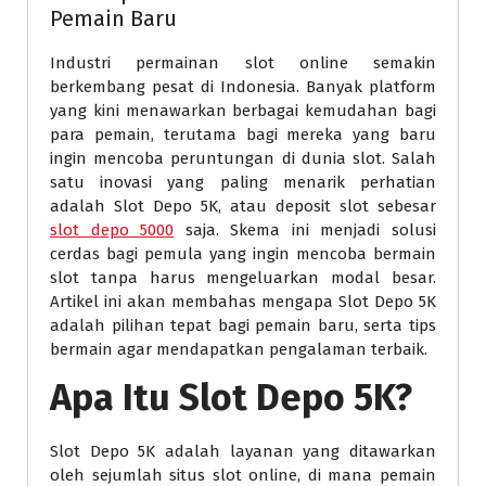
Pemain Baru
Industri permainan slot online semakin
berkembang pesat di Indonesia. Banyak platform
yang kini menawarkan berbagai kemudahan bagi
para pemain, terutama bagi mereka yang baru
ingin mencoba peruntungan di dunia slot. Salah
satu inovasi yang paling menarik perhatian
adalah Slot Depo 5K, atau deposit slot sebesar
slot depo 5000
saja. Skema ini menjadi solusi
cerdas bagi pemula yang ingin mencoba bermain
slot tanpa harus mengeluarkan modal besar.
Artikel ini akan membahas mengapa Slot Depo 5K
adalah pilihan tepat bagi pemain baru, serta tips
bermain agar mendapatkan pengalaman terbaik.
Apa Itu Slot Depo 5K?
Slot Depo 5K adalah layanan yang ditawarkan
oleh sejumlah situs slot online, di mana pemain