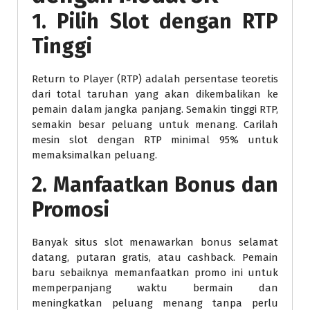
1. Pilih Slot dengan RTP
Tinggi
Return to Player (RTP) adalah persentase teoretis
dari total taruhan yang akan dikembalikan ke
pemain dalam jangka panjang. Semakin tinggi RTP,
semakin besar peluang untuk menang. Carilah
mesin slot dengan RTP minimal 95% untuk
memaksimalkan peluang.
2. Manfaatkan Bonus dan
Promosi
Banyak situs slot menawarkan bonus selamat
datang, putaran gratis, atau cashback. Pemain
baru sebaiknya memanfaatkan promo ini untuk
memperpanjang waktu bermain dan
meningkatkan peluang menang tanpa perlu