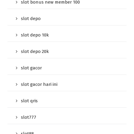
slot bonus new member 100
slot depo
slot depo 10k
slot depo 20k
slot gacor
slot gacor hari ini
slot qris
slot777
slot88