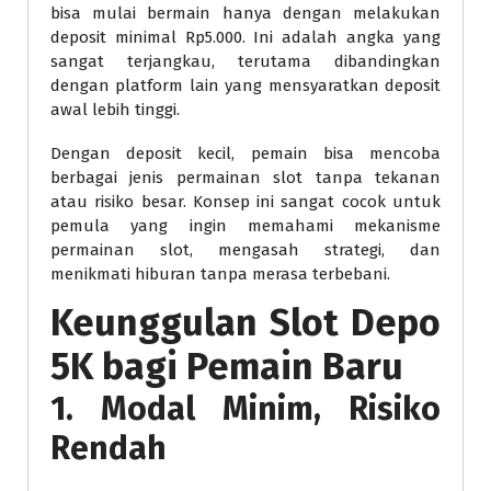
bisa mulai bermain hanya dengan melakukan
deposit minimal Rp5.000. Ini adalah angka yang
sangat terjangkau, terutama dibandingkan
dengan platform lain yang mensyaratkan deposit
awal lebih tinggi.
Dengan deposit kecil, pemain bisa mencoba
berbagai jenis permainan slot tanpa tekanan
atau risiko besar. Konsep ini sangat cocok untuk
pemula yang ingin memahami mekanisme
permainan slot, mengasah strategi, dan
menikmati hiburan tanpa merasa terbebani.
Keunggulan Slot Depo
5K bagi Pemain Baru
1. Modal Minim, Risiko
Rendah