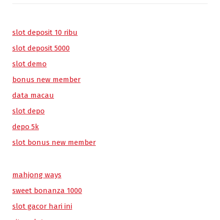
slot deposit 10 ribu
slot deposit 5000
slot demo
bonus new member
data macau
slot depo
depo 5k
slot bonus new member
mahjong ways
sweet bonanza 1000
slot gacor hari ini