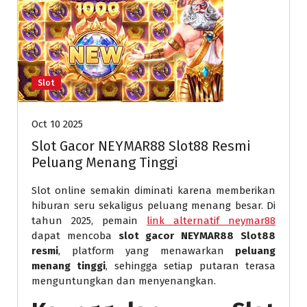
Slot
Oct 10 2025
Slot Gacor NEYMAR88 Slot88 Resmi
Peluang Menang Tinggi
Slot online semakin diminati karena memberikan
hiburan seru sekaligus peluang menang besar. Di
tahun 2025, pemain
link alternatif neymar88
dapat mencoba
slot gacor NEYMAR88 Slot88
resmi
, platform yang menawarkan
peluang
menang tinggi
, sehingga setiap putaran terasa
menguntungkan dan menyenangkan.