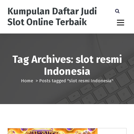
S
Kumpulan Daftar Judi
k
i
Slot Online Terbaik
p
t
o
c
o
n
Tag Archives: slot resmi
t
Indonesia
e
n
Home
>
Posts tagged "slot resmi Indonesia"
t