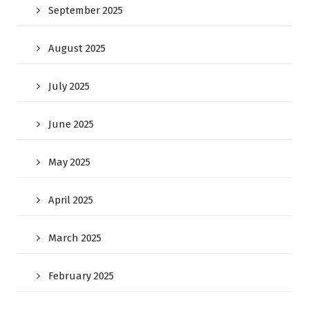
September 2025
August 2025
July 2025
June 2025
May 2025
April 2025
March 2025
February 2025