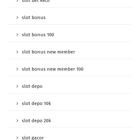
slot bet kecil
slot bonus
slot bonus 100
slot bonus new member
slot bonus new member 100
slot depo
slot depo 10k
slot depo 20k
slot gacor