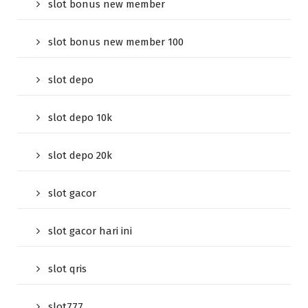
slot bonus new member
slot bonus new member 100
slot depo
slot depo 10k
slot depo 20k
slot gacor
slot gacor hari ini
slot qris
slot777