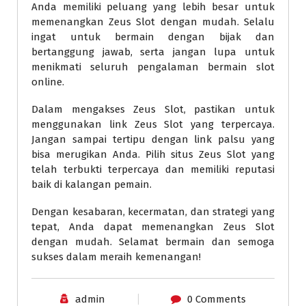
Anda memiliki peluang yang lebih besar untuk
memenangkan Zeus Slot dengan mudah. Selalu
ingat untuk bermain dengan bijak dan
bertanggung jawab, serta jangan lupa untuk
menikmati seluruh pengalaman bermain slot
online.
Dalam mengakses Zeus Slot, pastikan untuk
menggunakan link Zeus Slot yang terpercaya.
Jangan sampai tertipu dengan link palsu yang
bisa merugikan Anda. Pilih situs Zeus Slot yang
telah terbukti terpercaya dan memiliki reputasi
baik di kalangan pemain.
Dengan kesabaran, kecermatan, dan strategi yang
tepat, Anda dapat memenangkan Zeus Slot
dengan mudah. Selamat bermain dan semoga
sukses dalam meraih kemenangan!
admin
0 Comments