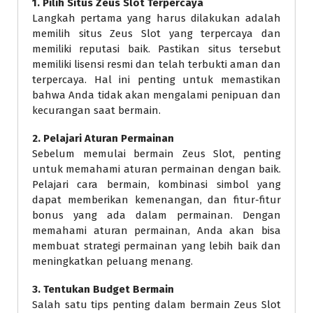
1. Pilih Situs Zeus Slot Terpercaya
Langkah pertama yang harus dilakukan adalah
memilih situs Zeus Slot yang terpercaya dan
memiliki reputasi baik. Pastikan situs tersebut
memiliki lisensi resmi dan telah terbukti aman dan
terpercaya. Hal ini penting untuk memastikan
bahwa Anda tidak akan mengalami penipuan dan
kecurangan saat bermain.
2. Pelajari Aturan Permainan
Sebelum memulai bermain Zeus Slot, penting
untuk memahami aturan permainan dengan baik.
Pelajari cara bermain, kombinasi simbol yang
dapat memberikan kemenangan, dan fitur-fitur
bonus yang ada dalam permainan. Dengan
memahami aturan permainan, Anda akan bisa
membuat strategi permainan yang lebih baik dan
meningkatkan peluang menang.
3. Tentukan Budget Bermain
Salah satu tips penting dalam bermain Zeus Slot