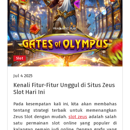
Slot
Jul 4 2025
Kenali Fitur-Fitur Unggul di Situs Zeus
Slot Hari Ini
Pada kesempatan kali ini, kita akan membahas
tentang strategi terbaik untuk memenangkan
Zeus Slot dengan mudah.
slot zeus
adalah salah
satu permainan slot online yang populer di
kalangan pemain judi online. Dengan grafis yang