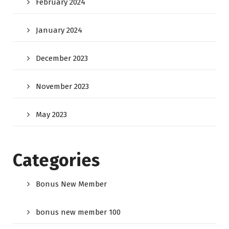
February 2024
January 2024
December 2023
November 2023
May 2023
Categories
Bonus New Member
bonus new member 100