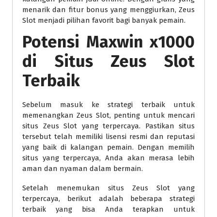
menarik dan fitur bonus yang menggiurkan, Zeus
Slot menjadi pilihan favorit bagi banyak pemain.
Potensi Maxwin x1000
di Situs Zeus Slot
Terbaik
Sebelum masuk ke strategi terbaik untuk
memenangkan Zeus Slot, penting untuk mencari
situs Zeus Slot yang terpercaya. Pastikan situs
tersebut telah memiliki lisensi resmi dan reputasi
yang baik di kalangan pemain. Dengan memilih
situs yang terpercaya, Anda akan merasa lebih
aman dan nyaman dalam bermain.
Setelah menemukan situs Zeus Slot yang
terpercaya, berikut adalah beberapa strategi
terbaik yang bisa Anda terapkan untuk