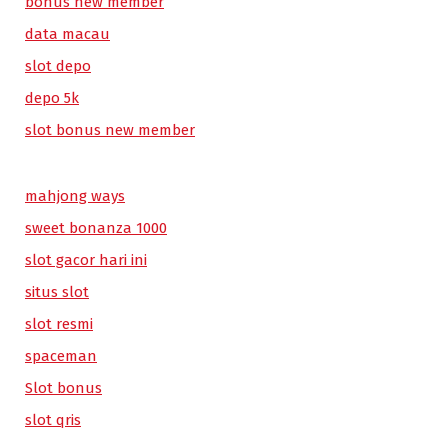
bonus new member
data macau
slot depo
depo 5k
slot bonus new member
mahjong ways
sweet bonanza 1000
slot gacor hari ini
situs slot
slot resmi
spaceman
Slot bonus
slot qris