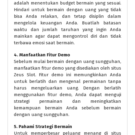
adalah menentukan budget bermain yang sesuai.
Hindari untuk bermain dengan uang yang tidak
bisa Anda relakan, dan tetap disiplin dalam
mengelola keuangan Anda. Buatlah batasan
waktu dan jumlah taruhan yang ingin Anda
mainkan agar dapat mengontrol diri dan tidak
terbawa emosi saat bermain.
4. Manfaatkan Fitur Demo
Sebelum mulai bermain dengan uang sungguhan,
manfaatkan fitur demo yang disediakan oleh situs
Zeus Slot. Fitur demo ini memungkinkan Anda
untuk berlatih dan mengenal permainan tanpa
harus mengeluarkan uang. Dengan berlatih
menggunakan fitur demo, Anda dapat menguji
strategi permainan dan meningkatkan
kemampuan bermain Anda sebelum bermain
dengan uang sungguhan.
5. Pahami Strategi Bermain
Untuk memperbesar peluang menang di situs