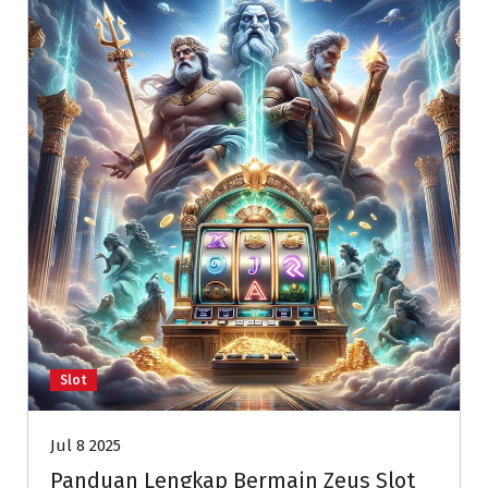
Slot
Jul 8 2025
Panduan Lengkap Bermain Zeus Slot