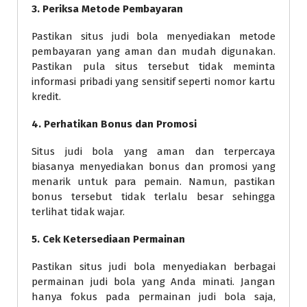
3. Periksa Metode Pembayaran
Pastikan situs judi bola menyediakan metode
pembayaran yang aman dan mudah digunakan.
Pastikan pula situs tersebut tidak meminta
informasi pribadi yang sensitif seperti nomor kartu
kredit.
4. Perhatikan Bonus dan Promosi
Situs judi bola yang aman dan terpercaya
biasanya menyediakan bonus dan promosi yang
menarik untuk para pemain. Namun, pastikan
bonus tersebut tidak terlalu besar sehingga
terlihat tidak wajar.
5. Cek Ketersediaan Permainan
Pastikan situs judi bola menyediakan berbagai
permainan judi bola yang Anda minati. Jangan
hanya fokus pada permainan judi bola saja,