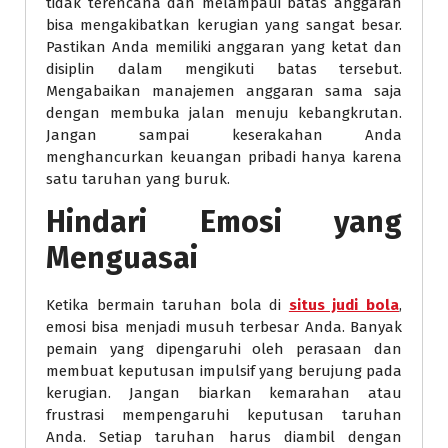
tidak terencana dan melampaui batas anggaran
bisa mengakibatkan kerugian yang sangat besar.
Pastikan Anda memiliki anggaran yang ketat dan
disiplin dalam mengikuti batas tersebut.
Mengabaikan manajemen anggaran sama saja
dengan membuka jalan menuju kebangkrutan.
Jangan sampai keserakahan Anda
menghancurkan keuangan pribadi hanya karena
satu taruhan yang buruk.
Hindari Emosi yang
Menguasai
Ketika bermain taruhan bola di
situs judi bola
,
emosi bisa menjadi musuh terbesar Anda. Banyak
pemain yang dipengaruhi oleh perasaan dan
membuat keputusan impulsif yang berujung pada
kerugian. Jangan biarkan kemarahan atau
frustrasi mempengaruhi keputusan taruhan
Anda. Setiap taruhan harus diambil dengan