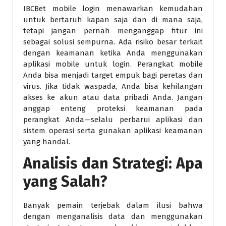
IBCBet mobile login menawarkan kemudahan
untuk bertaruh kapan saja dan di mana saja,
tetapi jangan pernah menganggap fitur ini
sebagai solusi sempurna. Ada risiko besar terkait
dengan keamanan ketika Anda menggunakan
aplikasi mobile untuk login. Perangkat mobile
Anda bisa menjadi target empuk bagi peretas dan
virus. Jika tidak waspada, Anda bisa kehilangan
akses ke akun atau data pribadi Anda. Jangan
anggap enteng proteksi keamanan pada
perangkat Anda—selalu perbarui aplikasi dan
sistem operasi serta gunakan aplikasi keamanan
yang handal.
Analisis dan Strategi: Apa
yang Salah?
Banyak pemain terjebak dalam ilusi bahwa
dengan menganalisis data dan menggunakan