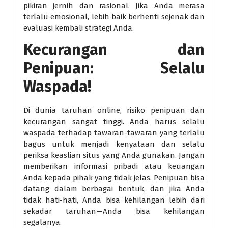
pikiran jernih dan rasional. Jika Anda merasa
terlalu emosional, lebih baik berhenti sejenak dan
evaluasi kembali strategi Anda.
Kecurangan dan
Penipuan: Selalu
Waspada!
Di dunia taruhan online, risiko penipuan dan
kecurangan sangat tinggi. Anda harus selalu
waspada terhadap tawaran-tawaran yang terlalu
bagus untuk menjadi kenyataan dan selalu
periksa keaslian situs yang Anda gunakan. Jangan
memberikan informasi pribadi atau keuangan
Anda kepada pihak yang tidak jelas. Penipuan bisa
datang dalam berbagai bentuk, dan jika Anda
tidak hati-hati, Anda bisa kehilangan lebih dari
sekadar taruhan—Anda bisa kehilangan
segalanya.