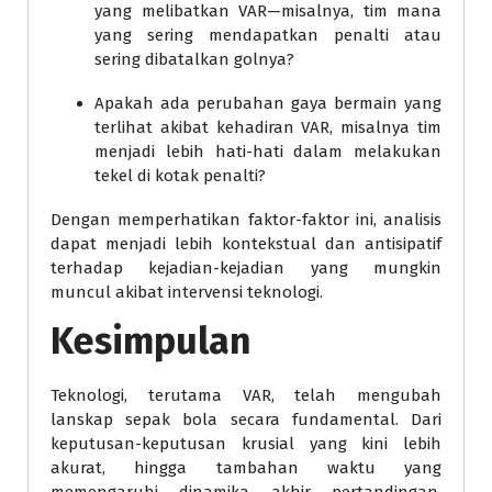
yang melibatkan VAR—misalnya, tim mana
yang sering mendapatkan penalti atau
sering dibatalkan golnya?
Apakah ada perubahan gaya bermain yang
terlihat akibat kehadiran VAR, misalnya tim
menjadi lebih hati-hati dalam melakukan
tekel di kotak penalti?
Dengan memperhatikan faktor-faktor ini, analisis
dapat menjadi lebih kontekstual dan antisipatif
terhadap kejadian-kejadian yang mungkin
muncul akibat intervensi teknologi.
Kesimpulan
Teknologi, terutama VAR, telah mengubah
lanskap sepak bola secara fundamental. Dari
keputusan-keputusan krusial yang kini lebih
akurat, hingga tambahan waktu yang