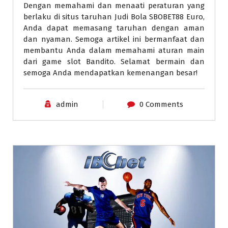
Dengan memahami dan menaati peraturan yang
berlaku di situs taruhan Judi Bola SBOBET88 Euro,
Anda dapat memasang taruhan dengan aman
dan nyaman. Semoga artikel ini bermanfaat dan
membantu Anda dalam memahami aturan main
dari game slot Bandito. Selamat bermain dan
semoga Anda mendapatkan kemenangan besar!
admin
0 Comments