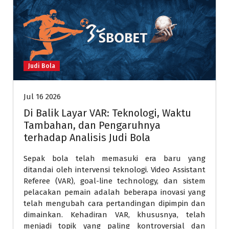
Judi Bola
Jul 16 2026
Di Balik Layar VAR: Teknologi, Waktu
Tambahan, dan Pengaruhnya
terhadap Analisis Judi Bola
Sepak bola telah memasuki era baru yang
ditandai oleh intervensi teknologi. Video Assistant
Referee (VAR), goal-line technology, dan sistem
pelacakan pemain adalah beberapa inovasi yang
telah mengubah cara pertandingan dipimpin dan
dimainkan. Kehadiran VAR, khususnya, telah
menjadi topik yang paling kontroversial dan