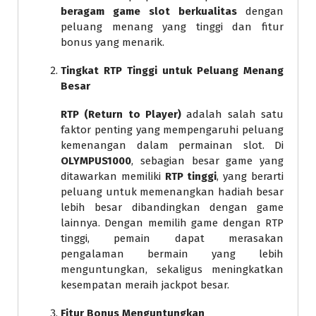
beragam game slot berkualitas
dengan
peluang menang yang tinggi dan fitur
bonus yang menarik.
Tingkat RTP Tinggi untuk Peluang Menang
Besar
RTP (Return to Player)
adalah salah satu
faktor penting yang mempengaruhi peluang
kemenangan dalam permainan slot. Di
OLYMPUS1000
, sebagian besar game yang
ditawarkan memiliki
RTP tinggi
, yang berarti
peluang untuk memenangkan hadiah besar
lebih besar dibandingkan dengan game
lainnya. Dengan memilih game dengan RTP
tinggi, pemain dapat merasakan
pengalaman bermain yang lebih
menguntungkan, sekaligus meningkatkan
kesempatan meraih jackpot besar.
Fitur Bonus Menguntungkan