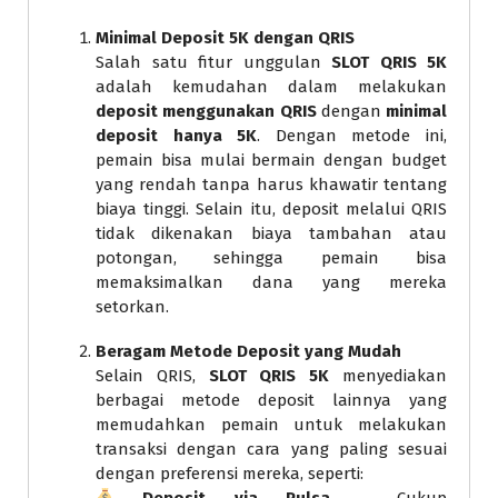
Minimal Deposit 5K dengan QRIS
Salah satu fitur unggulan
SLOT QRIS 5K
adalah kemudahan dalam melakukan
deposit menggunakan QRIS
dengan
minimal
deposit hanya 5K
. Dengan metode ini,
pemain bisa mulai bermain dengan budget
yang rendah tanpa harus khawatir tentang
biaya tinggi. Selain itu, deposit melalui QRIS
tidak dikenakan biaya tambahan atau
potongan, sehingga pemain bisa
memaksimalkan dana yang mereka
setorkan.
Beragam Metode Deposit yang Mudah
Selain QRIS,
SLOT QRIS 5K
menyediakan
berbagai metode deposit lainnya yang
memudahkan pemain untuk melakukan
transaksi dengan cara yang paling sesuai
dengan preferensi mereka, seperti:
Deposit via Pulsa
– Cukup