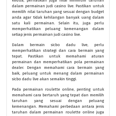
Kedua, perhatikan juga nilai minimum taruhan
dalam permainan judi casino live. Pastikan untuk
memilih nilai taruhan yang sesuai dengan budget
anda agar tidak kehilangan banyak uang dalam
satu kali permainan. Selain itu, juga perlu
memperhatikan peluang kemenangan dalam
setiap jenis permainan judi casino live.
Dalam bermain sicbo dadu live, perlu
memperhatikan strategi dan cara bermain yang
tepat. Pastikan untuk memahami aturan
permainan dan memperhatikan pola permainan
dealer. Dengan memahami cara bermain yang
baik, peluang untuk menang dalam permainan
sicbo dadu live akan semakin tinggi.
Pada permainan roulette online, penting untuk
memahami cara bertaruh yang tepat dan memilih
taruhan yang sesuai dengan peluang
kemenangan. Memahami perbedaan antara jenis
taruhan dalam permainan roulette online juga