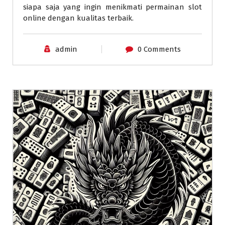
siapa saja yang ingin menikmati permainan slot
online dengan kualitas terbaik.
admin
0 Comments