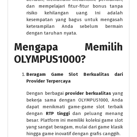
dan mempelajari fitur-fitur bonus tanpa
risiko kehilangan uang. Ini adalah
kesempatan yang bagus untuk mengasah
keterampilan Anda sebelum bermain
dengan taruhan nyata.
Mengapa Memilih
OLYMPUS1000?
Beragam Game Slot Berkualitas dari
Provider Terpercaya
Dengan berbagai
provider berkualitas
yang
bekerja sama dengan OLYMPUS1000, Anda
dapat menikmati game-game slot terbaik
dengan
RTP tinggi
dan peluang menang
besar. Platform ini memiliki koleksi game slot
yang sangat beragam, mulai dari game klasik
hingga game inovatif dengan grafis canggih.