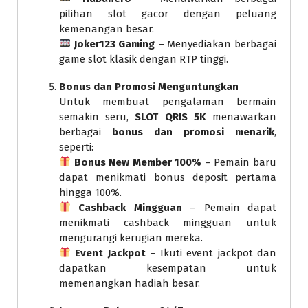
pilihan slot gacor dengan peluang
kemenangan besar.
Joker123 Gaming
– Menyediakan berbagai
game slot klasik dengan RTP tinggi.
Bonus dan Promosi Menguntungkan
Untuk membuat pengalaman bermain
semakin seru,
SLOT QRIS 5K
menawarkan
berbagai
bonus dan promosi menarik
,
seperti:
Bonus New Member 100%
– Pemain baru
dapat menikmati bonus deposit pertama
hingga 100%.
Cashback Mingguan
– Pemain dapat
menikmati cashback mingguan untuk
mengurangi kerugian mereka.
Event Jackpot
– Ikuti event jackpot dan
dapatkan kesempatan untuk
memenangkan hadiah besar.