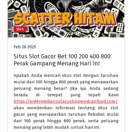
Slot
Feb 26 2025
Situs Slot Gacor Bet 100 200 400 800
Perak Gampang Menang Hari Ini
Apakah Anda mencari situs slot dengan taruhan
mulai dari 100 hingga 800 perak yang menawarkan
peluang menang besar? Jika iya, Anda sedang
berada di tempat yang tepat! Kami
https://orderemilianostacoshopmexicanfood.com/
akan memberikan informasi tentang situs slot
gacor yang menawarkan taruhan fleksibel mulai
dari 100 perak hingga 800 perak, serta peluang
menang yang lebih mudah untuk hari ini.