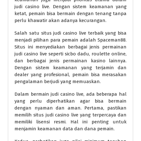
judi casino live. Dengan sistem keamanan yang
ketat, pemain bisa bermain dengan tenang tanpa
perlu khawatir akan adanya kecurangan.
Salah satu situs judi casino live terbaik yang bisa
menjadi pilihan para pemain adalah Spaceman88.
Situs ini menyediakan berbagai jenis permainan
judi casino live seperti sicbo dadu, roulette online,
dan berbagai jenis permainan kasino lainnya.
Dengan sistem keamanan yang terjamin dan
dealer yang profesional, pemain bisa merasakan
pengalaman berjudi yang memuaskan.
Dalam bermain judi casino live, ada beberapa hal
yang perlu diperhatikan agar bisa bermain
dengan nyaman dan aman. Pertama, pastikan
memilih situs judi casino live yang terpercaya dan
memiliki lisensi resmi. Hal ini penting untuk
menjamin keamanan data dan dana pemain.