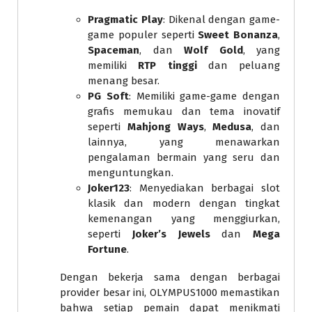
Pragmatic Play
: Dikenal dengan game-
game populer seperti
Sweet Bonanza
,
Spaceman
, dan
Wolf Gold
, yang
memiliki
RTP tinggi
dan peluang
menang besar.
PG Soft
: Memiliki game-game dengan
grafis memukau dan tema inovatif
seperti
Mahjong Ways
,
Medusa
, dan
lainnya, yang menawarkan
pengalaman bermain yang seru dan
menguntungkan.
Joker123
: Menyediakan berbagai slot
klasik dan modern dengan tingkat
kemenangan yang menggiurkan,
seperti
Joker’s Jewels
dan
Mega
Fortune
.
Dengan bekerja sama dengan berbagai
provider besar ini, OLYMPUS1000 memastikan
bahwa setiap pemain dapat menikmati