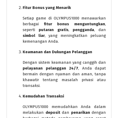
Fitur Bonus yang Menarik
Setiap game di OLYMPUS1000 menawarkan
berbagai
fitur bonus menguntungkan
,
seperti
putaran gratis
,
pengganda
, dan
simbol liar
, yang meningkatkan peluang
kemenangan Anda.
Keamanan dan Dukungan Pelanggan
Dengan sistem keamanan yang canggih dan
pelayanan pelanggan 24/7
, Anda dapat
bermain dengan nyaman dan aman, tanpa
khawatir tentang masalah privasi atau
transaksi.
Kemudahan Transaksi
OLYMPUS1000 memudahkan Anda dalam
melakukan
deposit
dan
penarikan
dengan