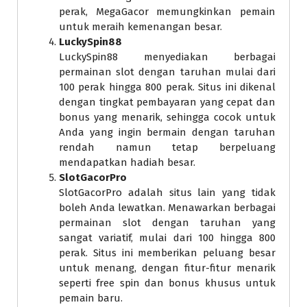
perak, MegaGacor memungkinkan pemain
untuk meraih kemenangan besar.
LuckySpin88
LuckySpin88 menyediakan berbagai
permainan slot dengan taruhan mulai dari
100 perak hingga 800 perak. Situs ini dikenal
dengan tingkat pembayaran yang cepat dan
bonus yang menarik, sehingga cocok untuk
Anda yang ingin bermain dengan taruhan
rendah namun tetap berpeluang
mendapatkan hadiah besar.
SlotGacorPro
SlotGacorPro adalah situs lain yang tidak
boleh Anda lewatkan. Menawarkan berbagai
permainan slot dengan taruhan yang
sangat variatif, mulai dari 100 hingga 800
perak. Situs ini memberikan peluang besar
untuk menang, dengan fitur-fitur menarik
seperti free spin dan bonus khusus untuk
pemain baru.