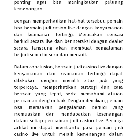
penting agar bisa meningkatkan peluang
kemenangan.
Dengan memperhatikan hal-hal tersebut, pemain
bisa bermain judi casino live dengan kenyamanan
dan keamanan tertinggi. Merasakan sensasi
berjudi secara live dan berinteraksi dengan dealer
secara langsung akan membuat pengalaman
berjudi semakin seru dan menarik.
Dalam conclusion, bermain judi casino live dengan
kenyamanan dan keamanan tertinggi dapat
dilakukan dengan memilih situs judi yang
terpercaya, memperhatikan strategi dan cara
bermain yang tepat, serta memahami aturan
permainan dengan baik. Dengan demikian, pemain
bisa merasakan pengalaman berjudi yang
memuaskan dan mendapatkan kesenangan
dalam setiap permainan judi casino live. Semoga
artikel ini dapat membantu para pemain judi
casino live untuk meraih kemenangan dalam