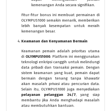
kemenangan Anda secara signifikan.
Fitur-fitur bonus ini membuat permainan di
OLYMPUS1000 semakin menarik, memberikan
lebih banyak kesempatan untuk meraih
kemenangan besar.
Keamanan dan Kenyamanan Bermain
Keamanan pemain adalah prioritas utama
di
OLYMPUS1000
. Platform ini menggunakan
teknologi enkripsi canggih untuk melindungi
data pribadi dan transaksi pemain. Dengan
sistem keamanan yang kuat, pemain dapat
bermain dengan tenang tanpa khawatir
akan masalah privasi atau pencurian data.
Selain itu, OLYMPUS1000 juga menyediakan
pelayanan pelanggan 24/7
, yang siap
membantu jika Anda menghadapi masalah
atau membutuhkan bantuan.