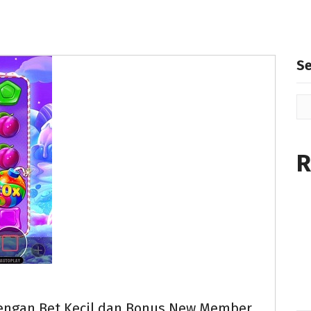
S
R
dengan Bet Kecil dan Bonus New Member