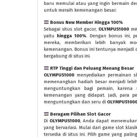
baru memulai atau yang ingin bermain den
untuk meraih kemenangan besar.
Bonus New Member Hingga 100%
Sebagai situs slot gacor,
OLYMPUS1000
me
yaitu
hingga 100%
. Dengan bonus ini, 
mereka, memberikan lebih banyak mo
kemenangan. Bonus ini tentunya menjadi d
bergabung di situs ini.
RTP Tinggi dan Peluang Menang Besar
OLYMPUS1000
menyediakan permainan s
memenangkan hadiah besar menjadi lebih 
menguntungkan bagi pemain, karena s
kemenangan yang didapat. Jadi, para 
menguntungkan dan seru di
OLYMPUS100
Beragam Pilihan Slot Gacor
Di
OLYMPUS1000
, Anda dapat menemukan 
yang bervariasi. Mulai dari game slot kla
tersedia di situs ini. Pilih game yang pa