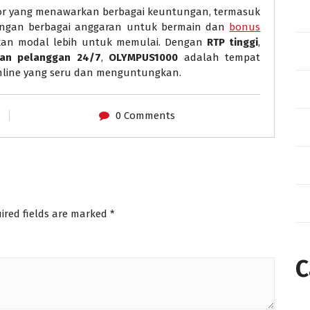
acor yang menawarkan berbagai keuntungan, termasuk
gan berbagai anggaran untuk bermain dan
bonus
an modal lebih untuk memulai. Dengan
RTP tinggi
,
nan pelanggan 24/7
,
OLYMPUS1000
adalah tempat
online yang seru dan menguntungkan.
0 Comments
ired fields are marked
*
C