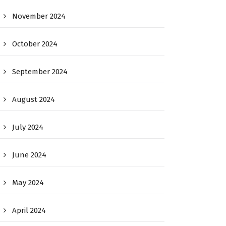
November 2024
October 2024
September 2024
August 2024
July 2024
June 2024
May 2024
April 2024