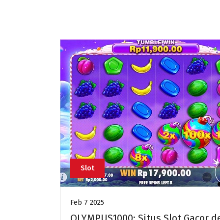
Slot
Feb 7 2025
OLYMPUS1000: Situs Slot Gacor 