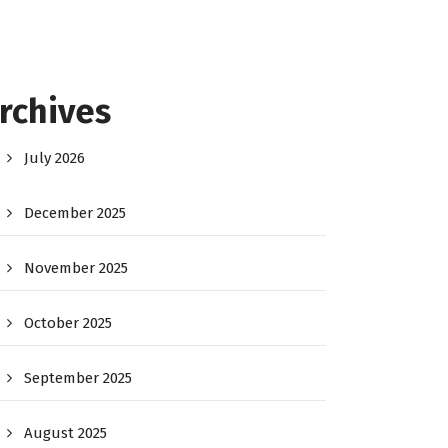
rchives
July 2026
December 2025
November 2025
October 2025
September 2025
August 2025