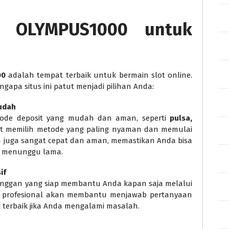
h OLYMPUS1000 untuk
00
adalah tempat terbaik untuk bermain slot online.
apa situs ini patut menjadi pilihan Anda:
udah
ode deposit yang mudah dan aman, seperti
pulsa,
at memilih metode yang paling nyaman dan memulai
n juga sangat cepat dan aman, memastikan Anda bisa
 menunggu lama.
if
ggan yang siap membantu Anda kapan saja melalui
ng profesional akan membantu menjawab pertanyaan
terbaik jika Anda mengalami masalah.