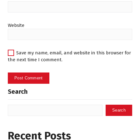
Website
Save my name, email, and website in this browser for
the next time I comment.
Search
Search
Recent Posts