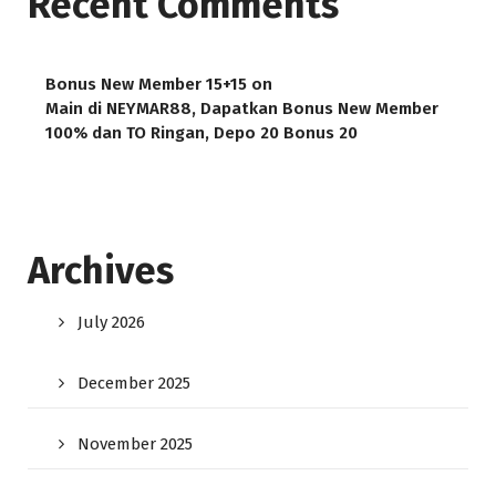
Recent Comments
Bonus New Member 15+15
on
Main di NEYMAR88, Dapatkan Bonus New Member
100% dan TO Ringan, Depo 20 Bonus 20
Archives
July 2026
December 2025
November 2025