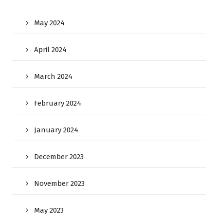
May 2024
April 2024
March 2024
February 2024
January 2024
December 2023
November 2023
May 2023