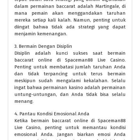
dalam permainan baccarat adalah Martingale, di
mana pemain akan menggandakan taruhan
mereka setiap kali kalah. Namun, penting untuk
diingat bahwa tidak ada strategi yang dapat
menjamin kemenangan.
3. Bermain Dengan Disiplin
Disiplin adalah kunci sukses saat bermain
baccarat online di Spaceman88 Live Casino.
Penting untuk membatasi jumlah taruhan Anda
dan tidak terpancing untuk terus bermain
meskipun sudah mengalami kekalahan. Selalu
ingat bahwa permainan kasino adalah permainan
untung-untungan, dan Anda tidak bisa selalu
menang.
4. Pantau Kondisi Emosional Anda
Ketika bermain baccarat online di Spaceman88
Live Casino, penting untuk memantau kondisi
emosional Anda. Jangan biarkan emosi Anda