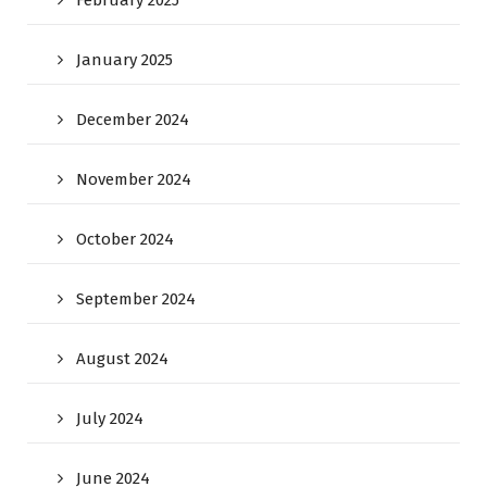
February 2025
January 2025
December 2024
November 2024
October 2024
September 2024
August 2024
July 2024
June 2024