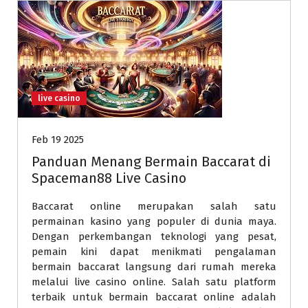
live casino
Feb 19 2025
Panduan Menang Bermain Baccarat di
Spaceman88 Live Casino
Baccarat online merupakan salah satu
permainan kasino yang populer di dunia maya.
Dengan perkembangan teknologi yang pesat,
pemain kini dapat menikmati pengalaman
bermain baccarat langsung dari rumah mereka
melalui live casino online. Salah satu platform
terbaik untuk bermain baccarat online adalah