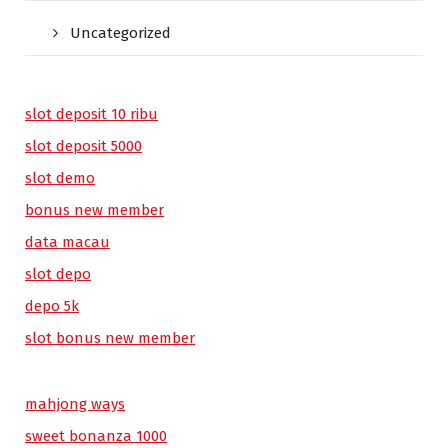
Uncategorized
slot deposit 10 ribu
slot deposit 5000
slot demo
bonus new member
data macau
slot depo
depo 5k
slot bonus new member
mahjong ways
sweet bonanza 1000