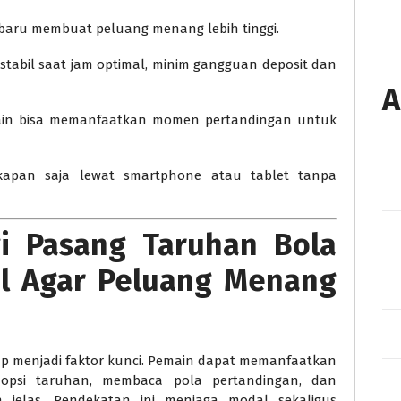
erbaru membuat peluang menang lebih tinggi.
 stabil saat jam optimal, minim gangguan deposit dan
A
in bisa memanfaatkan momen pertandingan untuk
apan saja lewat smartphone atau tablet tanpa
gi Pasang Taruhan Bola
l Agar Peluang Menang
tap menjadi faktor kunci. Pemain dapat memanfaatkan
psi taruhan, membaca pola pertandingan, dan
 jelas. Pendekatan ini menjaga modal sekaligus