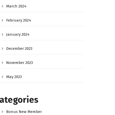
March 2024
February 2024
January 2024
December 2023
November 2023
May 2023
ategories
Bonus New Member