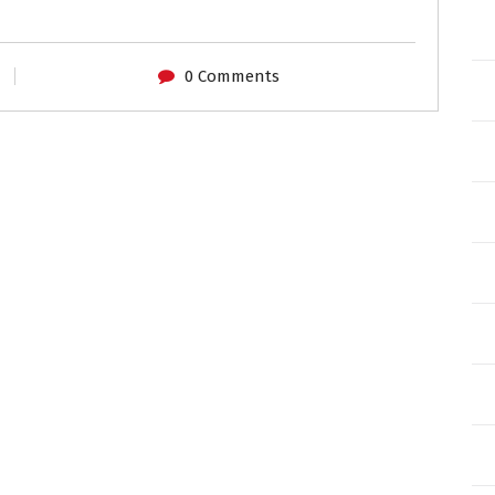
0 Comments