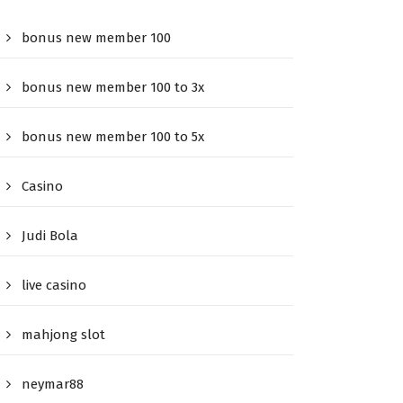
bonus new member 100
bonus new member 100 to 3x
bonus new member 100 to 5x
Casino
Judi Bola
live casino
mahjong slot
neymar88