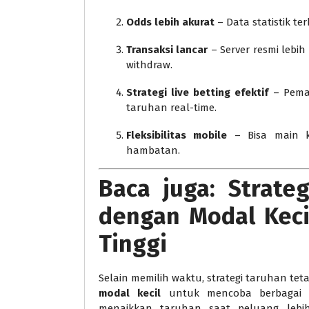
Odds lebih akurat
– Data statistik t
Transaksi lancar
– Server resmi lebih
withdraw.
Strategi live betting efektif
– Pema
taruhan real-time.
Fleksibilitas mobile
– Bisa main k
hambatan.
Baca juga: Strate
dengan Modal Keci
Tinggi
Selain memilih waktu, strategi taruhan te
modal kecil
untuk mencoba berbagai o
menaikkan taruhan saat peluang lebih