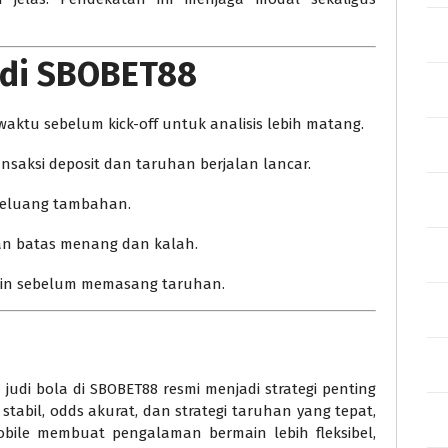
a di SBOBET88
waktu sebelum kick-off untuk analisis lebih matang.
ransaksi deposit dan taruhan berjalan lancar.
 peluang tambahan.
kan batas menang dan kalah.
main sebelum memasang taruhan.
udi bola di SBOBET88 resmi menjadi strategi penting
abil, odds akurat, dan strategi taruhan yang tepat,
bile membuat pengalaman bermain lebih fleksibel,