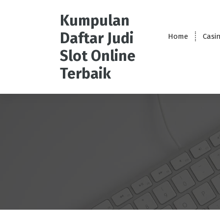
S
k
Kumpulan
i
Daftar Judi
Home
Casi
p
t
Slot Online
o
Terbaik
c
o
n
t
e
n
t