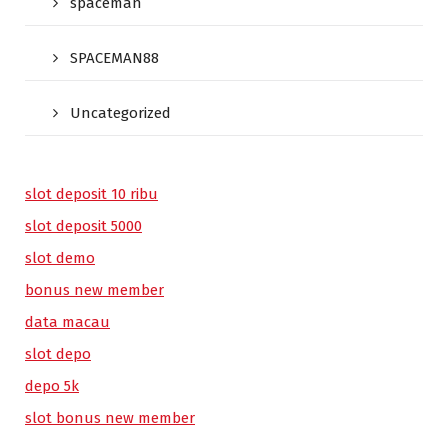
spaceman
SPACEMAN88
Uncategorized
slot deposit 10 ribu
slot deposit 5000
slot demo
bonus new member
data macau
slot depo
depo 5k
slot bonus new member