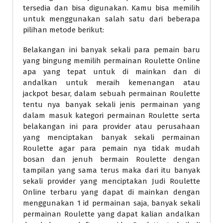
tersedia dan bisa digunakan. Kamu bisa memilih
untuk menggunakan salah satu dari beberapa
pilihan metode berikut:
Belakangan ini banyak sekali para pemain baru
yang bingung memilih permainan Roulette Online
apa yang tepat untuk di mainkan dan di
andalkan untuk meraih kemenangan atau
jackpot besar, dalam sebuah permainan Roulette
tentu nya banyak sekali jenis permainan yang
dalam masuk kategori permainan Roulette serta
belakangan ini para provider atau perusahaan
yang menciptakan banyak sekali permainan
Roulette agar para pemain nya tidak mudah
bosan dan jenuh bermain Roulette dengan
tampilan yang sama terus maka dari itu banyak
sekali provider yang menciptakan Judi Roulette
Online terbaru yang dapat di mainkan dengan
menggunakan 1 id permainan saja, banyak sekali
permainan Roulette yang dapat kalian andalkan