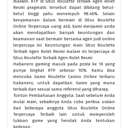
maxwin. RTP di Situs Roulette Terbaik Agen Rolet
Resmi pragmatic tersebut dapat dibilang betul-
betul tinggi yaitu menempuh 98.46%. Selain
kenyamanan dalam bermain di Situs Roulette
Online Terpercaya uang asli, kami menjamin anda
akan mendapatkan banyak keuntungan dan
keamanan saat bermain bersama agen judi online
terpercaya ini. Keuntungan main Situs Roulette
Terbaik Agen Rolet Resmi malam ini terpercaya di
Situs Roulette Terbaik Agen Rolet Resmi
Habanero gaming masuk pada posisi ke 10 yang
punya tingkat RTP sebesar 92%. Kamu bisa
mencoba Game Roulette Casino Online terbaru
habanero, untuk dapatkan Game yang mana
terbaik dan sesuai sama referensi yang diharap.
Tonton Pembahasan Anggota: Saat sebelum Anda
mulai main, sebaiknya Anda coba periksa uraian
dari beberapa anggota Situs Roulette Online
Terpercaya Terbaik lain untuk memperoleh
lukisan game yang hendak Anda tentukan
kedepan.