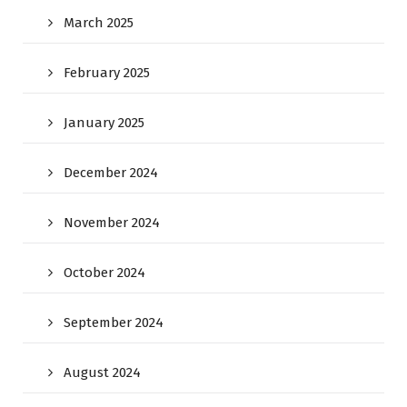
March 2025
February 2025
January 2025
December 2024
November 2024
October 2024
September 2024
August 2024