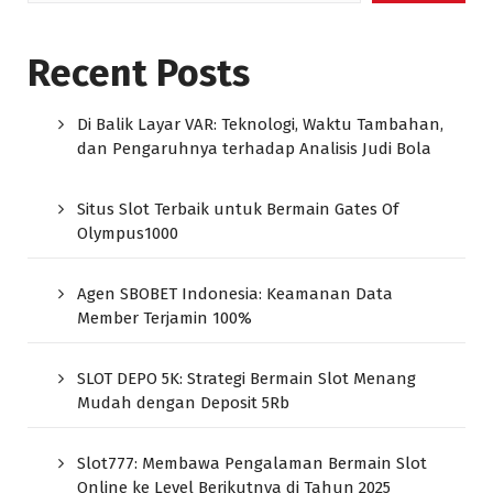
Recent Posts
Di Balik Layar VAR: Teknologi, Waktu Tambahan,
dan Pengaruhnya terhadap Analisis Judi Bola
Situs Slot Terbaik untuk Bermain Gates Of
Olympus1000
Agen SBOBET Indonesia: Keamanan Data
Member Terjamin 100%
SLOT DEPO 5K: Strategi Bermain Slot Menang
Mudah dengan Deposit 5Rb
Slot777: Membawa Pengalaman Bermain Slot
Online ke Level Berikutnya di Tahun 2025