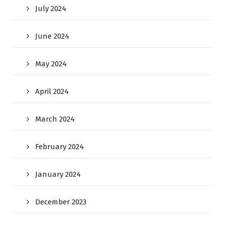
July 2024
June 2024
May 2024
April 2024
March 2024
February 2024
January 2024
December 2023