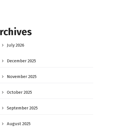
rchives
July 2026
December 2025
November 2025
October 2025
September 2025
August 2025