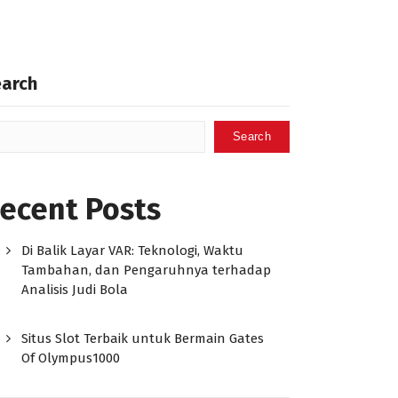
earch
Search
ecent Posts
Di Balik Layar VAR: Teknologi, Waktu
Tambahan, dan Pengaruhnya terhadap
Analisis Judi Bola
Situs Slot Terbaik untuk Bermain Gates
Of Olympus1000