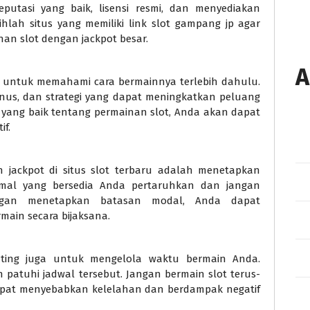
reputasi yang baik, lisensi resmi, dan menyediakan
lihlah situs yang memiliki link slot gampang jp agar
n slot dengan jackpot besar.
A
g untuk memahami cara bermainnya terlebih dahulu.
onus, dan strategi yang dapat meningkatkan peluang
yang baik tentang permainan slot, Anda akan dapat
if.
h jackpot di situs slot terbaru adalah menetapkan
mal yang bersedia Anda pertaruhkan dan jangan
engan menetapkan batasan modal, Anda dapat
ain secara bijaksana.
ting juga untuk mengelola waktu bermain Anda.
 patuhi jadwal tersebut. Jangan bermain slot terus-
 dapat menyebabkan kelelahan dan berdampak negatif