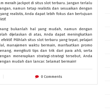
am meraih jackpot di situs slot terbaru. Jangan terlalu
ngan, namun tetap realistis dan sesuaikan dengan
ang realistis, Anda dapat lebih fokus dan bertujuan
tif.
 memang bukanlah hal yang mudah, namun dengan
telah dijelaskan di atas, Anda dapat meningkatkan
ektif. Pilihlah situs slot terbaru yang tepat, pelajari
odal, manajemen waktu bermain, manfaatkan promo
ang, mengikuti tips dan trik dari para ahli, serta
dengan menerapkan strategi-strategi tersebut, Anda
u dengan mudah dan lancar. Selamat bermain!
0 Comments