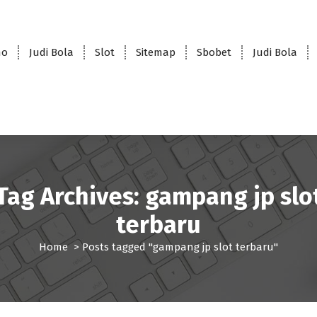
no
Judi Bola
Slot
Sitemap
Sbobet
Judi Bola
Tag Archives: gampang jp slo
terbaru
Home
>
Posts tagged "gampang jp slot terbaru"