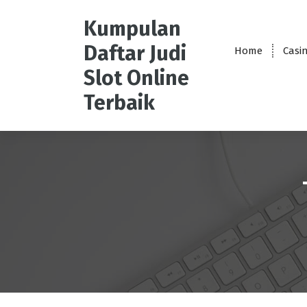
S
k
Kumpulan
i
Daftar Judi
Home
Casi
p
t
Slot Online
o
Terbaik
c
o
n
t
e
n
t