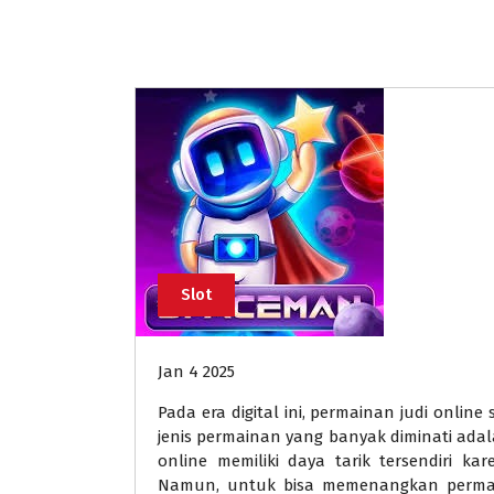
Slot
Jan 4 2025
Pada era digital ini, permainan judi onlin
jenis permainan yang banyak diminati ada
online memiliki daya tarik tersendiri k
Namun, untuk bisa memenangkan permaina