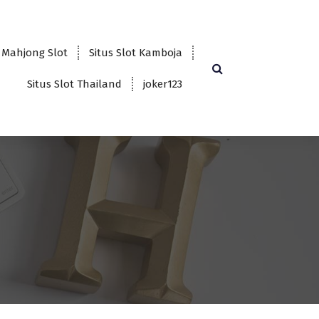
Mahjong Slot
Situs Slot Kamboja
Situs Slot Thailand
joker123