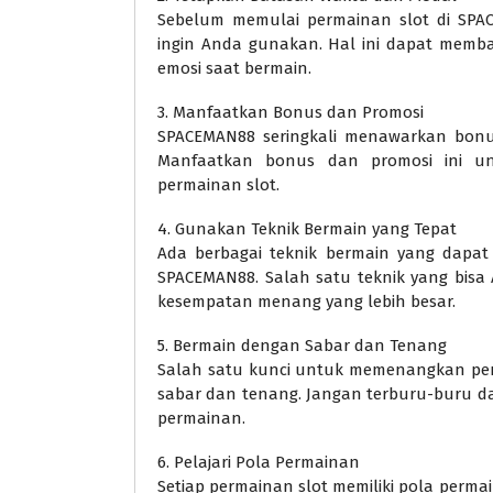
Sebelum memulai permainan slot di SPA
ingin Anda gunakan. Hal ini dapat memb
emosi saat bermain.
3. Manfaatkan Bonus dan Promosi
SPACEMAN88 seringkali menawarkan bonu
Manfaatkan bonus dan promosi ini u
permainan slot.
4. Gunakan Teknik Bermain yang Tepat
Ada berbagai teknik bermain yang dap
SPACEMAN88. Salah satu teknik yang bis
kesempatan menang yang lebih besar.
5. Bermain dengan Sabar dan Tenang
Salah satu kunci untuk memenangkan per
sabar dan tenang. Jangan terburu-buru 
permainan.
6. Pelajari Pola Permainan
Setiap permainan slot memiliki pola perma