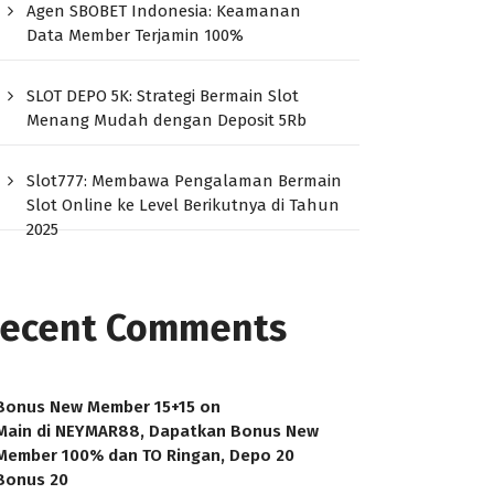
Agen SBOBET Indonesia: Keamanan
Data Member Terjamin 100%
SLOT DEPO 5K: Strategi Bermain Slot
Menang Mudah dengan Deposit 5Rb
Slot777: Membawa Pengalaman Bermain
Slot Online ke Level Berikutnya di Tahun
2025
ecent Comments
Bonus New Member 15+15
on
Main di NEYMAR88, Dapatkan Bonus New
Member 100% dan TO Ringan, Depo 20
Bonus 20