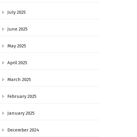
July 2025
June 2025
May 2025
April 2025
March 2025
February 2025
January 2025
December 2024