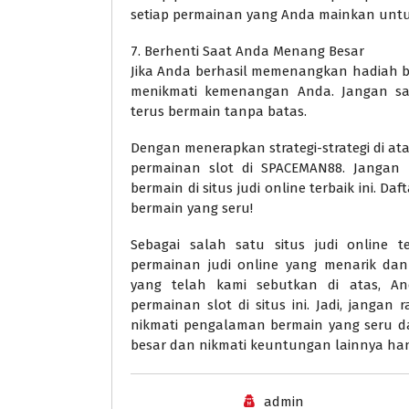
setiap permainan yang Anda mainkan unt
7. Berhenti Saat Anda Menang Besar
Jika Anda berhasil memenangkan hadiah be
menikmati kemenangan Anda. Jangan s
terus bermain tanpa batas.
Dengan menerapkan strategi-strategi di a
permainan slot di SPACEMAN88. Jangan 
bermain di situs judi online terbaik ini. 
bermain yang seru!
Sebagai salah satu situs judi online
permainan judi online yang menarik dan
yang telah kami sebutkan di atas, A
permainan slot di situs ini. Jadi, jang
nikmati pengalaman bermain yang seru
besar dan nikmati keuntungan lainnya ha
admin