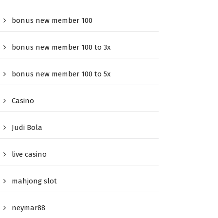
bonus new member 100
bonus new member 100 to 3x
bonus new member 100 to 5x
Casino
Judi Bola
live casino
mahjong slot
neymar88