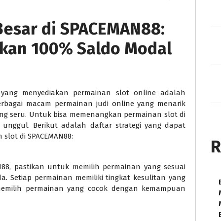
esar di SPACEMAN88:
ikan 100% Saldo Modal
a yang menyediakan permainan slot online adalah
berbagai macam permainan judi online yang menarik
 seru. Untuk bisa memenangkan permainan slot di
 unggul. Berikut adalah daftar strategi yang dapat
lot di SPACEMAN88:
R
N88, pastikan untuk memilih permainan yang sesuai
 Setiap permainan memiliki tingkat kesulitan yang
 memilih permainan yang cocok dengan kemampuan