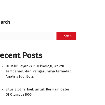
earch
Search
ecent Posts
Di Balik Layar VAR: Teknologi, Waktu
Tambahan, dan Pengaruhnya terhadap
Analisis Judi Bola
Situs Slot Terbaik untuk Bermain Gates
Of Olympus1000