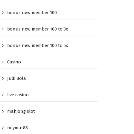
bonus new member 100
bonus new member 100 to 3x
bonus new member 100 to 5x
Casino
Judi Bola
live casino
mahjong slot
neymar88