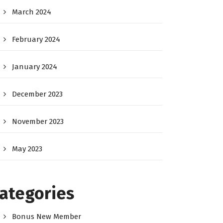
March 2024
February 2024
January 2024
December 2023
November 2023
May 2023
ategories
Bonus New Member