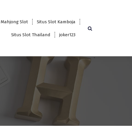
Mahjong Slot
Situs Slot Kamboja
Situs Slot Thailand
joker123