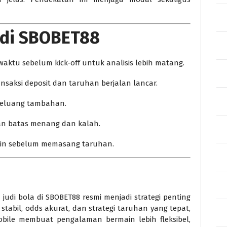
a di SBOBET88
waktu sebelum kick-off untuk analisis lebih matang.
ransaksi deposit dan taruhan berjalan lancar.
 peluang tambahan.
kan batas menang dan kalah.
main sebelum memasang taruhan.
udi bola di SBOBET88 resmi menjadi strategi penting
abil, odds akurat, dan strategi taruhan yang tepat,
bile membuat pengalaman bermain lebih fleksibel,