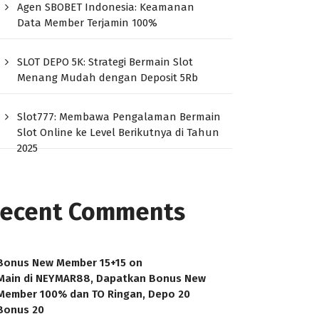
Agen SBOBET Indonesia: Keamanan
Data Member Terjamin 100%
SLOT DEPO 5K: Strategi Bermain Slot
Menang Mudah dengan Deposit 5Rb
Slot777: Membawa Pengalaman Bermain
Slot Online ke Level Berikutnya di Tahun
2025
ecent Comments
Bonus New Member 15+15
on
Main di NEYMAR88, Dapatkan Bonus New
Member 100% dan TO Ringan, Depo 20
Bonus 20