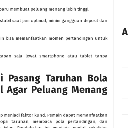
erbaru membuat peluang menang lebih tinggi.
 stabil saat jam optimal, minim gangguan deposit dan
A
in bisa memanfaatkan momen pertandingan untuk
apan saja lewat smartphone atau tablet tanpa
gi Pasang Taruhan Bola
l Agar Peluang Menang
tap menjadi faktor kunci. Pemain dapat memanfaatkan
psi taruhan, membaca pola pertandingan, dan
 jelas. Pendekatan ini menjaga modal sekaligus