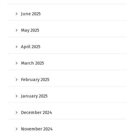
June 2025
May 2025
April 2025
March 2025
February 2025
January 2025
December 2024
November 2024