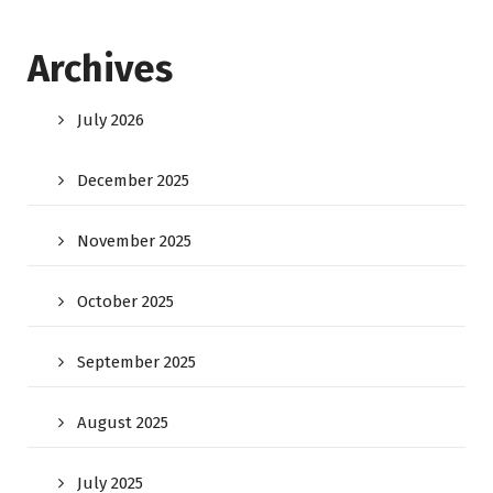
Archives
July 2026
December 2025
November 2025
October 2025
September 2025
August 2025
July 2025