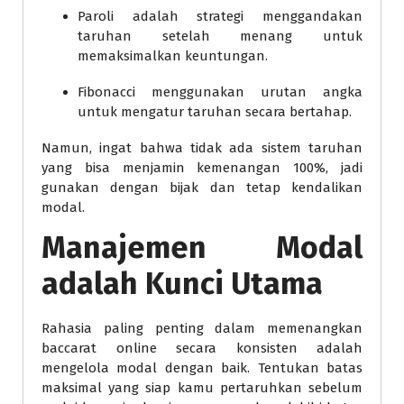
Paroli adalah strategi menggandakan
taruhan setelah menang untuk
memaksimalkan keuntungan.
Fibonacci menggunakan urutan angka
untuk mengatur taruhan secara bertahap.
Namun, ingat bahwa tidak ada sistem taruhan
yang bisa menjamin kemenangan 100%, jadi
gunakan dengan bijak dan tetap kendalikan
modal.
Manajemen Modal
adalah Kunci Utama
Rahasia paling penting dalam memenangkan
baccarat online secara konsisten adalah
mengelola modal dengan baik. Tentukan batas
maksimal yang siap kamu pertaruhkan sebelum