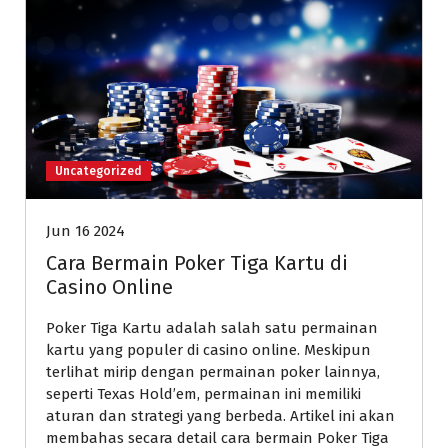
Uncategorized
Jun 16 2024
Cara Bermain Poker Tiga Kartu di
Casino Online
Poker Tiga Kartu adalah salah satu permainan
kartu yang populer di casino online. Meskipun
terlihat mirip dengan permainan poker lainnya,
seperti Texas Hold’em, permainan ini memiliki
aturan dan strategi yang berbeda. Artikel ini akan
membahas secara detail cara bermain Poker Tiga