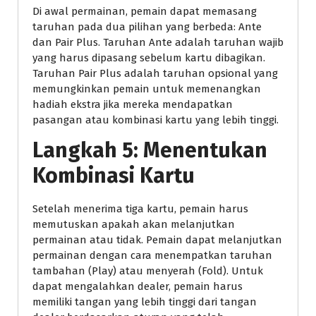
Di awal permainan, pemain dapat memasang
taruhan pada dua pilihan yang berbeda: Ante
dan Pair Plus. Taruhan Ante adalah taruhan wajib
yang harus dipasang sebelum kartu dibagikan.
Taruhan Pair Plus adalah taruhan opsional yang
memungkinkan pemain untuk memenangkan
hadiah ekstra jika mereka mendapatkan
pasangan atau kombinasi kartu yang lebih tinggi.
Langkah 5: Menentukan
Kombinasi Kartu
Setelah menerima tiga kartu, pemain harus
memutuskan apakah akan melanjutkan
permainan atau tidak. Pemain dapat melanjutkan
permainan dengan cara menempatkan taruhan
tambahan (Play) atau menyerah (Fold). Untuk
dapat mengalahkan dealer, pemain harus
memiliki tangan yang lebih tinggi dari tangan