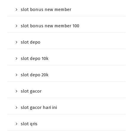
slot bonus new member
slot bonus new member 100
slot depo
slot depo 10k
slot depo 20k
slot gacor
slot gacor hari ini
slot qris