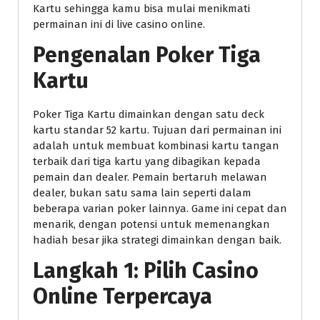
Kartu sehingga kamu bisa mulai menikmati
permainan ini di live casino online.
Pengenalan Poker Tiga
Kartu
Poker Tiga Kartu dimainkan dengan satu deck
kartu standar 52 kartu. Tujuan dari permainan ini
adalah untuk membuat kombinasi kartu tangan
terbaik dari tiga kartu yang dibagikan kepada
pemain dan dealer. Pemain bertaruh melawan
dealer, bukan satu sama lain seperti dalam
beberapa varian poker lainnya. Game ini cepat dan
menarik, dengan potensi untuk memenangkan
hadiah besar jika strategi dimainkan dengan baik.
Langkah 1: Pilih Casino
Online Terpercaya