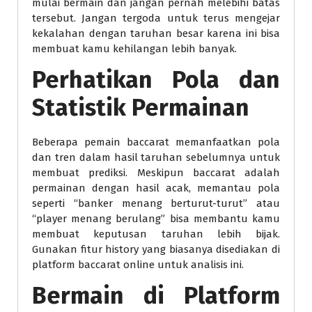
mulai bermain dan jangan pernah melebihi batas
tersebut. Jangan tergoda untuk terus mengejar
kekalahan dengan taruhan besar karena ini bisa
membuat kamu kehilangan lebih banyak.
Perhatikan Pola dan
Statistik Permainan
Beberapa pemain baccarat memanfaatkan pola
dan tren dalam hasil taruhan sebelumnya untuk
membuat prediksi. Meskipun baccarat adalah
permainan dengan hasil acak, memantau pola
seperti “banker menang berturut-turut” atau
“player menang berulang” bisa membantu kamu
membuat keputusan taruhan lebih bijak.
Gunakan fitur history yang biasanya disediakan di
platform baccarat online untuk analisis ini.
Bermain di Platform