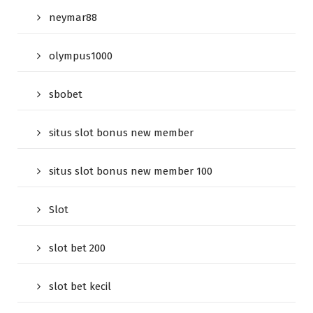
neymar88
olympus1000
sbobet
situs slot bonus new member
situs slot bonus new member 100
Slot
slot bet 200
slot bet kecil