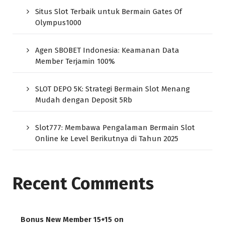
Situs Slot Terbaik untuk Bermain Gates Of
Olympus1000
Agen SBOBET Indonesia: Keamanan Data
Member Terjamin 100%
SLOT DEPO 5K: Strategi Bermain Slot Menang
Mudah dengan Deposit 5Rb
Slot777: Membawa Pengalaman Bermain Slot
Online ke Level Berikutnya di Tahun 2025
Recent Comments
Bonus New Member 15+15
on