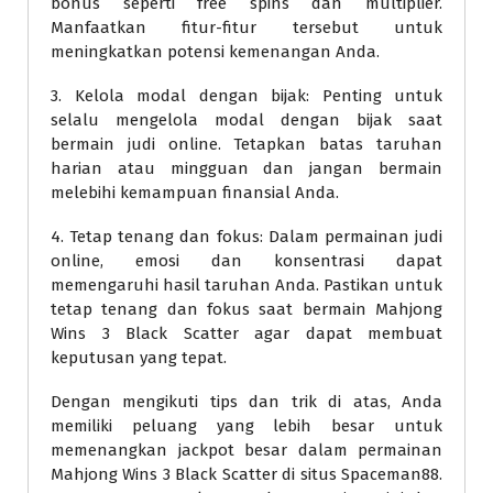
bonus seperti free spins dan multiplier.
Manfaatkan fitur-fitur tersebut untuk
meningkatkan potensi kemenangan Anda.
3. Kelola modal dengan bijak: Penting untuk
selalu mengelola modal dengan bijak saat
bermain judi online. Tetapkan batas taruhan
harian atau mingguan dan jangan bermain
melebihi kemampuan finansial Anda.
4. Tetap tenang dan fokus: Dalam permainan judi
online, emosi dan konsentrasi dapat
memengaruhi hasil taruhan Anda. Pastikan untuk
tetap tenang dan fokus saat bermain Mahjong
Wins 3 Black Scatter agar dapat membuat
keputusan yang tepat.
Dengan mengikuti tips dan trik di atas, Anda
memiliki peluang yang lebih besar untuk
memenangkan jackpot besar dalam permainan
Mahjong Wins 3 Black Scatter di situs Spaceman88.