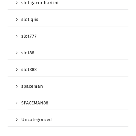
slot gacor hari ini
slot qris
slot777
slot88
slot888
spaceman
SPACEMAN88
Uncategorized