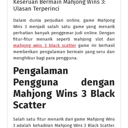
Keseruan Bermain Mahjong Wins 3:
Ulasan Terperinci
Dalam dunia perjudian online, game Mahjong
Wins 3 menjadi salah satu game yang menarik
perhatian banyak penggemar judi online. Dengan
fitur-fitur menarik seperti mahjong slot dan
mahjong wins 3 black scatter
game ini berhasil
memberikan pengalaman bermain yang seru dan
menghibur bagi para pengguna.
Pengalaman
Pengguna dengan
Mahjong Wins 3 Black
Scatter
Salah satu fitur menarik dari game Mahjong Wins
3 adalah kehadiran Mahjong Wins 3 Black Scatter.