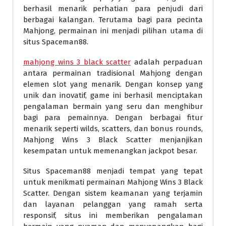
berhasil menarik perhatian para penjudi dari
berbagai kalangan. Terutama bagi para pecinta
Mahjong, permainan ini menjadi pilihan utama di
situs Spaceman88.
mahjong wins 3 black scatter
adalah perpaduan
antara permainan tradisional Mahjong dengan
elemen slot yang menarik. Dengan konsep yang
unik dan inovatif, game ini berhasil menciptakan
pengalaman bermain yang seru dan menghibur
bagi para pemainnya. Dengan berbagai fitur
menarik seperti wilds, scatters, dan bonus rounds,
Mahjong Wins 3 Black Scatter menjanjikan
kesempatan untuk memenangkan jackpot besar.
Situs Spaceman88 menjadi tempat yang tepat
untuk menikmati permainan Mahjong Wins 3 Black
Scatter. Dengan sistem keamanan yang terjamin
dan layanan pelanggan yang ramah serta
responsif, situs ini memberikan pengalaman