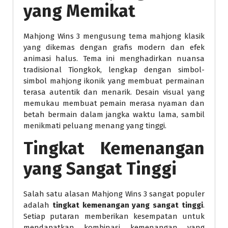
yang Memikat
Mahjong Wins 3 mengusung tema mahjong klasik
yang dikemas dengan grafis modern dan efek
animasi halus. Tema ini menghadirkan nuansa
tradisional Tiongkok, lengkap dengan simbol-
simbol mahjong ikonik yang membuat permainan
terasa autentik dan menarik. Desain visual yang
memukau membuat pemain merasa nyaman dan
betah bermain dalam jangka waktu lama, sambil
menikmati peluang menang yang tinggi.
Tingkat Kemenangan
yang Sangat Tinggi
Salah satu alasan Mahjong Wins 3 sangat populer
adalah
tingkat kemenangan yang sangat tinggi
.
Setiap putaran memberikan kesempatan untuk
mendapatkan kombinasi kemenangan yang