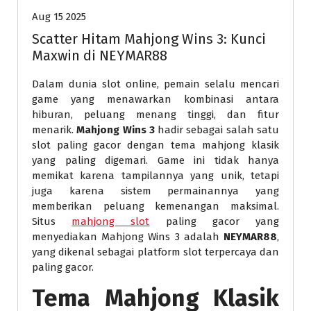
Aug 15 2025
Scatter Hitam Mahjong Wins 3: Kunci
Maxwin di NEYMAR88
Dalam dunia slot online, pemain selalu mencari
game yang menawarkan kombinasi antara
hiburan, peluang menang tinggi, dan fitur
menarik.
Mahjong Wins 3
hadir sebagai salah satu
slot paling gacor dengan tema mahjong klasik
yang paling digemari. Game ini tidak hanya
memikat karena tampilannya yang unik, tetapi
juga karena sistem permainannya yang
memberikan peluang kemenangan maksimal.
Situs
mahjong slot
paling gacor yang
menyediakan Mahjong Wins 3 adalah
NEYMAR88
,
yang dikenal sebagai platform slot terpercaya dan
paling gacor.
Tema Mahjong Klasik