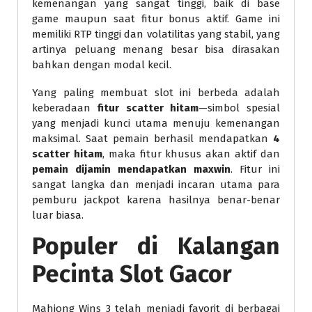
kemenangan yang sangat tinggi, baik di base
game maupun saat fitur bonus aktif. Game ini
memiliki RTP tinggi dan volatilitas yang stabil, yang
artinya peluang menang besar bisa dirasakan
bahkan dengan modal kecil.
Yang paling membuat slot ini berbeda adalah
keberadaan
fitur scatter hitam
—simbol spesial
yang menjadi kunci utama menuju kemenangan
maksimal. Saat pemain berhasil mendapatkan
4
scatter hitam
, maka fitur khusus akan aktif dan
pemain dijamin mendapatkan maxwin
. Fitur ini
sangat langka dan menjadi incaran utama para
pemburu jackpot karena hasilnya benar-benar
luar biasa.
Populer di Kalangan
Pecinta Slot Gacor
Mahjong Wins 3 telah menjadi favorit di berbagai