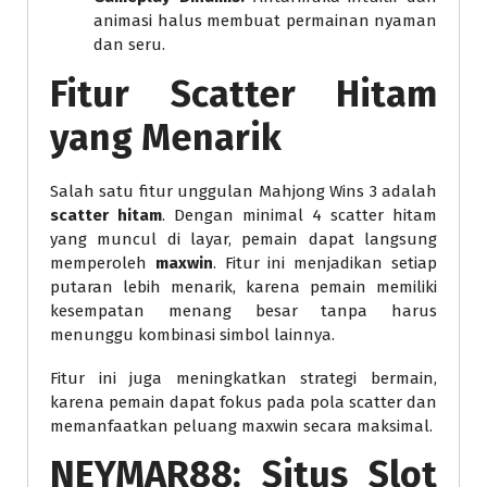
animasi halus membuat permainan nyaman
dan seru.
Fitur Scatter Hitam
yang Menarik
Salah satu fitur unggulan Mahjong Wins 3 adalah
scatter hitam
. Dengan minimal 4 scatter hitam
yang muncul di layar, pemain dapat langsung
memperoleh
maxwin
. Fitur ini menjadikan setiap
putaran lebih menarik, karena pemain memiliki
kesempatan menang besar tanpa harus
menunggu kombinasi simbol lainnya.
Fitur ini juga meningkatkan strategi bermain,
karena pemain dapat fokus pada pola scatter dan
memanfaatkan peluang maxwin secara maksimal.
NEYMAR88: Situs Slot