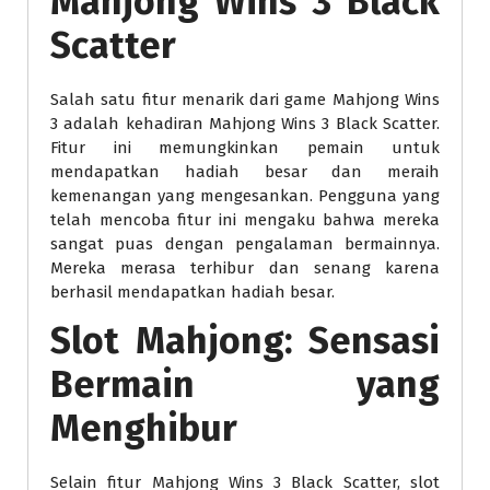
Mahjong Wins 3 Black
Scatter
Salah satu fitur menarik dari game Mahjong Wins
3 adalah kehadiran Mahjong Wins 3 Black Scatter.
Fitur ini memungkinkan pemain untuk
mendapatkan hadiah besar dan meraih
kemenangan yang mengesankan. Pengguna yang
telah mencoba fitur ini mengaku bahwa mereka
sangat puas dengan pengalaman bermainnya.
Mereka merasa terhibur dan senang karena
berhasil mendapatkan hadiah besar.
Slot Mahjong: Sensasi
Bermain yang
Menghibur
Selain fitur Mahjong Wins 3 Black Scatter, slot