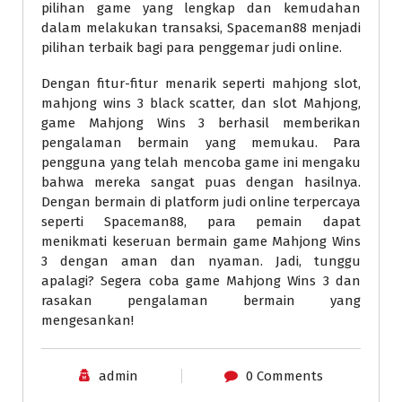
pilihan game yang lengkap dan kemudahan
dalam melakukan transaksi, Spaceman88 menjadi
pilihan terbaik bagi para penggemar judi online.
Dengan fitur-fitur menarik seperti mahjong slot,
mahjong wins 3 black scatter, dan slot Mahjong,
game Mahjong Wins 3 berhasil memberikan
pengalaman bermain yang memukau. Para
pengguna yang telah mencoba game ini mengaku
bahwa mereka sangat puas dengan hasilnya.
Dengan bermain di platform judi online terpercaya
seperti Spaceman88, para pemain dapat
menikmati keseruan bermain game Mahjong Wins
3 dengan aman dan nyaman. Jadi, tunggu
apalagi? Segera coba game Mahjong Wins 3 dan
rasakan pengalaman bermain yang
mengesankan!
admin
0 Comments