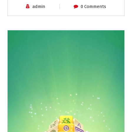
admin
0 Comments