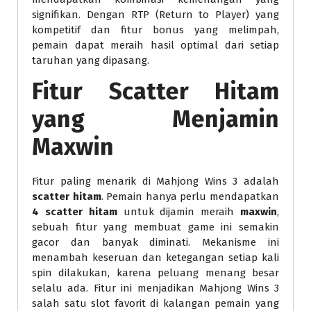
signifikan. Dengan RTP (Return to Player) yang
kompetitif dan fitur bonus yang melimpah,
pemain dapat meraih hasil optimal dari setiap
taruhan yang dipasang.
Fitur Scatter Hitam
yang Menjamin
Maxwin
Fitur paling menarik di Mahjong Wins 3 adalah
scatter hitam
. Pemain hanya perlu mendapatkan
4 scatter hitam
untuk dijamin meraih
maxwin
,
sebuah fitur yang membuat game ini semakin
gacor dan banyak diminati. Mekanisme ini
menambah keseruan dan ketegangan setiap kali
spin dilakukan, karena peluang menang besar
selalu ada. Fitur ini menjadikan Mahjong Wins 3
salah satu slot favorit di kalangan pemain yang