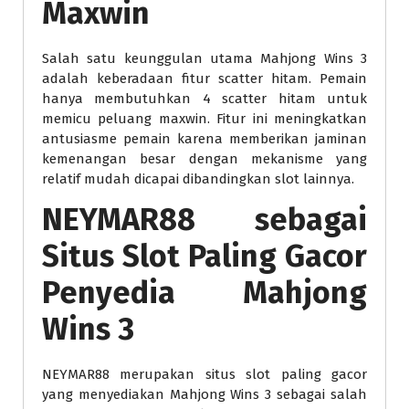
Maxwin
Salah satu keunggulan utama Mahjong Wins 3
adalah keberadaan fitur scatter hitam. Pemain
hanya membutuhkan 4 scatter hitam untuk
memicu peluang maxwin. Fitur ini meningkatkan
antusiasme pemain karena memberikan jaminan
kemenangan besar dengan mekanisme yang
relatif mudah dicapai dibandingkan slot lainnya.
NEYMAR88 sebagai
Situs Slot Paling Gacor
Penyedia Mahjong
Wins 3
NEYMAR88 merupakan situs slot paling gacor
yang menyediakan Mahjong Wins 3 sebagai salah