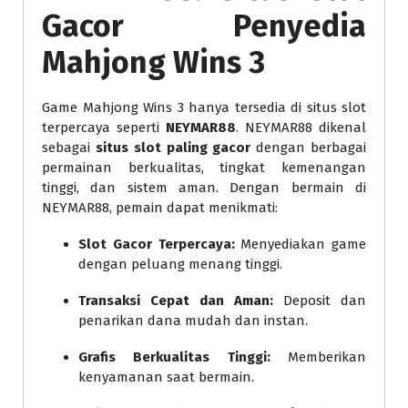
Gacor Penyedia
Mahjong Wins 3
Game Mahjong Wins 3 hanya tersedia di situs slot
terpercaya seperti
NEYMAR88
. NEYMAR88 dikenal
sebagai
situs slot paling gacor
dengan berbagai
permainan berkualitas, tingkat kemenangan
tinggi, dan sistem aman. Dengan bermain di
NEYMAR88, pemain dapat menikmati:
Slot Gacor Terpercaya:
Menyediakan game
dengan peluang menang tinggi.
Transaksi Cepat dan Aman:
Deposit dan
penarikan dana mudah dan instan.
Grafis Berkualitas Tinggi:
Memberikan
kenyamanan saat bermain.