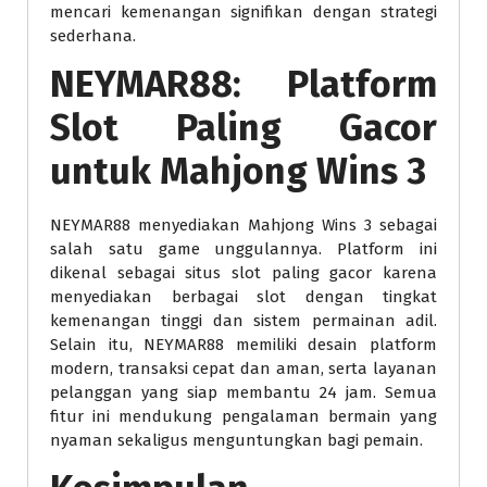
mencari kemenangan signifikan dengan strategi
sederhana.
NEYMAR88: Platform
Slot Paling Gacor
untuk Mahjong Wins 3
NEYMAR88 menyediakan Mahjong Wins 3 sebagai
salah satu game unggulannya. Platform ini
dikenal sebagai situs slot paling gacor karena
menyediakan berbagai slot dengan tingkat
kemenangan tinggi dan sistem permainan adil.
Selain itu, NEYMAR88 memiliki desain platform
modern, transaksi cepat dan aman, serta layanan
pelanggan yang siap membantu 24 jam. Semua
fitur ini mendukung pengalaman bermain yang
nyaman sekaligus menguntungkan bagi pemain.