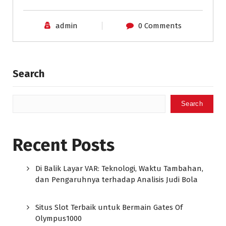
admin
0 Comments
Search
Search
Recent Posts
Di Balik Layar VAR: Teknologi, Waktu Tambahan,
dan Pengaruhnya terhadap Analisis Judi Bola
Situs Slot Terbaik untuk Bermain Gates Of
Olympus1000