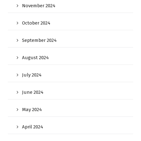
November 2024
October 2024
September 2024
August 2024
July 2024
June 2024
May 2024
April 2024