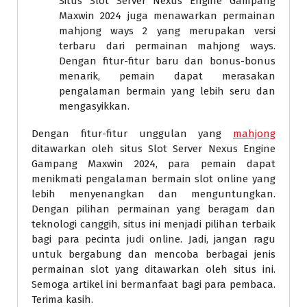
Situs Slot Server Nexus Engine Gampang
Maxwin 2024 juga menawarkan permainan
mahjong ways 2 yang merupakan versi
terbaru dari permainan mahjong ways.
Dengan fitur-fitur baru dan bonus-bonus
menarik, pemain dapat merasakan
pengalaman bermain yang lebih seru dan
mengasyikkan.
Dengan fitur-fitur unggulan yang
mahjong
ditawarkan oleh situs Slot Server Nexus Engine
Gampang Maxwin 2024, para pemain dapat
menikmati pengalaman bermain slot online yang
lebih menyenangkan dan menguntungkan.
Dengan pilihan permainan yang beragam dan
teknologi canggih, situs ini menjadi pilihan terbaik
bagi para pecinta judi online. Jadi, jangan ragu
untuk bergabung dan mencoba berbagai jenis
permainan slot yang ditawarkan oleh situs ini.
Semoga artikel ini bermanfaat bagi para pembaca.
Terima kasih.