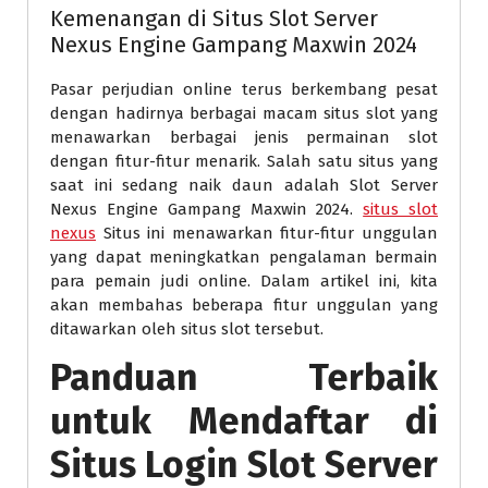
Kemenangan di Situs Slot Server
Nexus Engine Gampang Maxwin 2024
Pasar perjudian online terus berkembang pesat
dengan hadirnya berbagai macam situs slot yang
menawarkan berbagai jenis permainan slot
dengan fitur-fitur menarik. Salah satu situs yang
saat ini sedang naik daun adalah Slot Server
Nexus Engine Gampang Maxwin 2024.
situs slot
nexus
Situs ini menawarkan fitur-fitur unggulan
yang dapat meningkatkan pengalaman bermain
para pemain judi online. Dalam artikel ini, kita
akan membahas beberapa fitur unggulan yang
ditawarkan oleh situs slot tersebut.
Panduan Terbaik
untuk Mendaftar di
Situs Login Slot Server