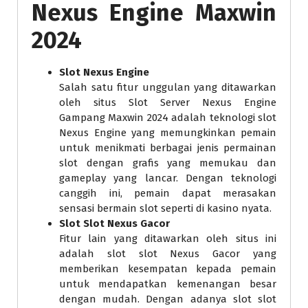
Nexus Engine Maxwin
2024
Slot Nexus Engine
Salah satu fitur unggulan yang ditawarkan
oleh situs Slot Server Nexus Engine
Gampang Maxwin 2024 adalah teknologi slot
Nexus Engine yang memungkinkan pemain
untuk menikmati berbagai jenis permainan
slot dengan grafis yang memukau dan
gameplay yang lancar. Dengan teknologi
canggih ini, pemain dapat merasakan
sensasi bermain slot seperti di kasino nyata.
Slot Slot Nexus Gacor
Fitur lain yang ditawarkan oleh situs ini
adalah slot slot Nexus Gacor yang
memberikan kesempatan kepada pemain
untuk mendapatkan kemenangan besar
dengan mudah. Dengan adanya slot slot