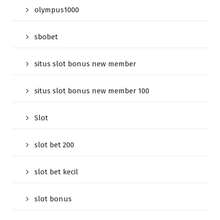
olympus1000
sbobet
situs slot bonus new member
situs slot bonus new member 100
Slot
slot bet 200
slot bet kecil
slot bonus