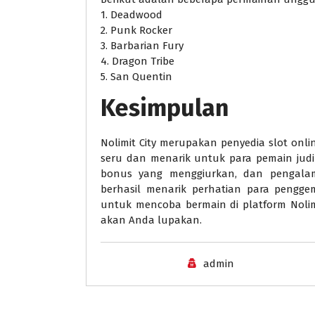
1. Deadwood
2. Punk Rocker
3. Barbarian Fury
4. Dragon Tribe
5. San Quentin
Kesimpulan
Nolimit City merupakan penyedia slot o
seru dan menarik untuk para pemain judi 
bonus yang menggiurkan, dan pengalam
berhasil menarik perhatian para penggem
untuk mencoba bermain di platform Nolim
akan Anda lupakan.
admin