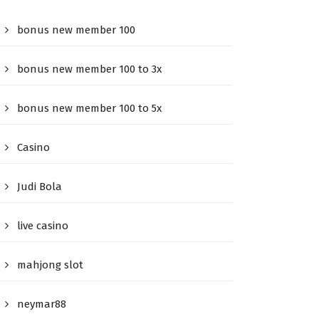
bonus new member 100
bonus new member 100 to 3x
bonus new member 100 to 5x
Casino
Judi Bola
live casino
mahjong slot
neymar88