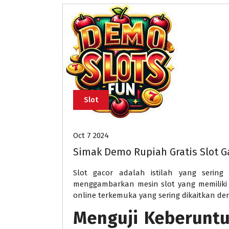
Slot
Oct 7 2024
Simak Demo Rupiah Gratis Slot Ga
Slot gacor adalah istilah yang serin
menggambarkan mesin slot yang memiliki t
online terkemuka yang sering dikaitkan d
Menguji Keberuntu