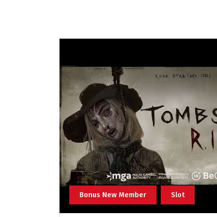
Bonus New Member
Slot