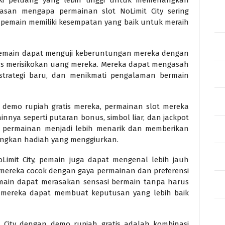
iki peluang yang lebih tinggi untuk memenangkan
lasan mengapa permainan slot NoLimit City sering
na pemain memiliki kesempatan yang baik untuk meraih
 pemain dapat menguji keberuntungan mereka dengan
arus merisikokan uang mereka. Mereka dapat mengasah
strategi baru, dan menikmati pengalaman bermain
t demo rupiah gratis mereka, permainan slot mereka
nnya seperti putaran bonus, simbol liar, dan jackpot
an permainan menjadi lebih menarik dan memberikan
ngkan hadiah yang menggiurkan.
mit City, pemain juga dapat mengenal lebih jauh
 mereka cocok dengan gaya permainan dan preferensi
emain dapat merasakan sensasi bermain tanpa harus
mereka dapat membuat keputusan yang lebih baik
t City dengan demo rupiah gratis adalah kombinasi