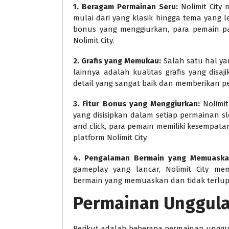
1. Beragam Permainan Seru:
Nolimit City
mulai dari yang klasik hingga tema yang 
bonus yang menggiurkan, para pemain pa
Nolimit City.
2. Grafis yang Memukau:
Salah satu hal ya
lainnya adalah kualitas grafis yang disa
detail yang sangat baik dan memberikan 
3. Fitur Bonus yang Menggiurkan:
Nolimit
yang disisipkan dalam setiap permainan slo
and click, para pemain memiliki kesempa
platform Nolimit City.
4. Pengalaman Bermain yang Memuaska
gameplay yang lancar, Nolimit City m
bermain yang memuaskan dan tidak terlu
Permainan Unggulan
Berikut adalah beberapa permainan unggula