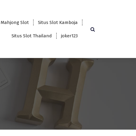
Mahjong Slot
Situs Slot Kamboja
Situs Slot Thailand
joker123