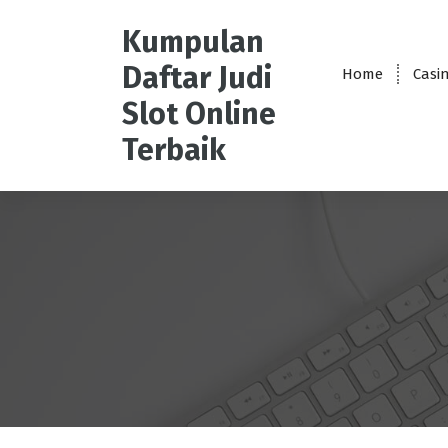
S
k
Kumpulan
i
Daftar Judi
Home
Casi
p
t
Slot Online
o
Terbaik
c
o
n
t
e
n
t