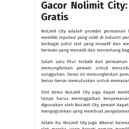
Gacor Nolimit Cit
Gratis
NoLimit City adalah provider permainan
memiliki reputasi yang solid di industri 
berbagai judul slot yang inovatif dan m
bermain yang menarik dan menantang bagi
Salah satu fitur terbaik dari permainan
memungkinkan pemain untuk mencob
sungguhan. Demo ini memungkinkan pema
benar-benar memutuskan untuk memasang
Slot demo NoLimit City juga dapat memb
tanpa harus meninggalkan kenyamanan
digunakan oleh NoLimit City, pemain dapa
mengagumkan yang membuat pengalaman 
Selain itu, NoLimit City juga dikenal kare