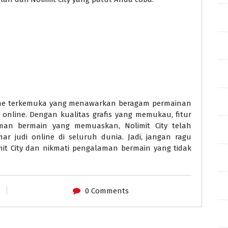
nline terkemuka yang menawarkan beragam permainan
online. Dengan kualitas grafis yang memukau, fitur
an bermain yang memuaskan, Nolimit City telah
ar judi online di seluruh dunia. Jadi, jangan ragu
it City dan nikmati pengalaman bermain yang tidak
0 Comments