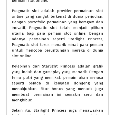
bermain slot online.
Pragmatic slot adalah provider permainan slot
online yang sangat terkenal di dunia perjudian.
Dengan portofolio permainan yang beragam dan
inovatif, Pragmatic slot telah menjadi pilihan
utama bagi para pemain slot online. Dengan
adanya permainan seperti Starlight Princess,
Pragmatic slot terus menarik minat para pemain
untuk mencoba peruntungan mereka di dunia
slot online.
Kelebihan dari Starlight Princess adalah grafik
yang indah dan gameplay yang menarik. Dengan
tema putri yang memikat, pemain akan merasa
seperti berada di kerajaan dongeng yang
menakjubkan. Fitur bonus yang menarik juga
membuat permainan ini semakin seru dan
menghibur.
Selain itu, Starlight Princess juga menawarkan