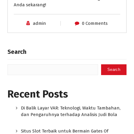
Anda sekarang!
admin
0 Comments
Search
Search
Recent Posts
Di Balik Layar VAR: Teknologi, Waktu Tambahan,
dan Pengaruhnya terhadap Analisis Judi Bola
Situs Slot Terbaik untuk Bermain Gates Of