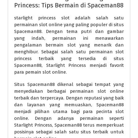
Princess: Tips Bermain di Spaceman88
starlight princess slot adalah salah satu
permainan slot online yang paling populer di situs
Spaceman88. Dengan tema putri dan gambar
yang indah, permainan ini menawarkan
pengalaman bermain slot yang menarik dan
menghibur. Sebagai salah satu permainan slot
princess terbaik yang tersedia di situs
Spaceman88, Starlight Princess menjadi favorit
para pemain slot online.
Situs Spaceman88 dikenal sebagai tempat yang
menyediakan berbagai permainan slot online
terbaik dan terpercaya. Dengan reputasi yang baik
dan layanan yang memuaskan, Spaceman88
menjadi pilihan utama bagi para pecinta slot
online. Dengan adanya permainan seperti
Starlight Princess, Spaceman88 terus memperkuat
posisinya sebagai salah satu situs terbaik untuk