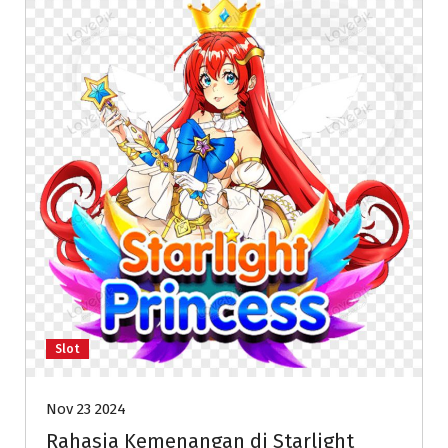
Slot
Nov 23 2024
Rahasia Kemenangan di Starlight