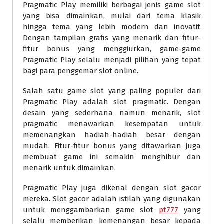
Pragmatic Play memiliki berbagai jenis game slot
yang bisa dimainkan, mulai dari tema klasik
hingga tema yang lebih modern dan inovatif.
Dengan tampilan grafis yang menarik dan fitur-
fitur bonus yang menggiurkan, game-game
Pragmatic Play selalu menjadi pilihan yang tepat
bagi para penggemar slot online.
Salah satu game slot yang paling populer dari
Pragmatic Play adalah slot pragmatic. Dengan
desain yang sederhana namun menarik, slot
pragmatic menawarkan kesempatan untuk
memenangkan hadiah-hadiah besar dengan
mudah. Fitur-fitur bonus yang ditawarkan juga
membuat game ini semakin menghibur dan
menarik untuk dimainkan.
Pragmatic Play juga dikenal dengan slot gacor
mereka. Slot gacor adalah istilah yang digunakan
untuk menggambarkan game slot
pt777
yang
selalu memberikan kemenangan besar kepada