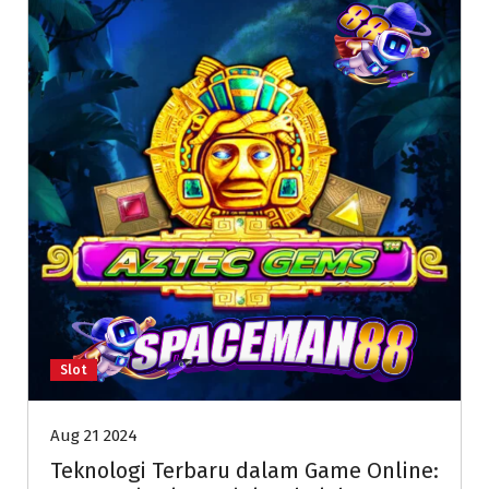
Slot
Aug 21 2024
Teknologi Terbaru dalam Game Online: