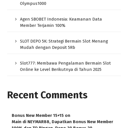
Olympus1000
Agen SBOBET Indonesia: Keamanan Data
Member Terjamin 100%
SLOT DEPO 5K: Strategi Bermain Slot Menang
Mudah dengan Deposit 5Rb
Slot777: Membawa Pengalaman Bermain Slot
Online ke Level Berikutnya di Tahun 2025
Recent Comments
Bonus New Member 15+15
on
Main di NEYMAR88, Dapatkan Bonus New Member
100% dan TO Ringan, Depo 20 Bonus 20