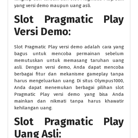
yang versi demo maupun uang asli.
Slot Pragmatic Play
Versi Demo:
Slot Pragmatic Play versi demo adalah cara yang
bagus untuk mencoba permainan sebelum
memutuskan untuk memasang taruhan uang
asli. Dengan versi demo, Anda dapat mencoba
berbagai fitur dan mekanisme gameplay tanpa
harus mengeluarkan uang. Di situs Olympus1000,
Anda dapat menemukan berbagai pilihan slot
Pragmatic Play versi demo yang bisa Anda
mainkan dan nikmati tanpa harus khawatir
kehilangan uang.
Slot Pragmatic Play
Uang Asli: