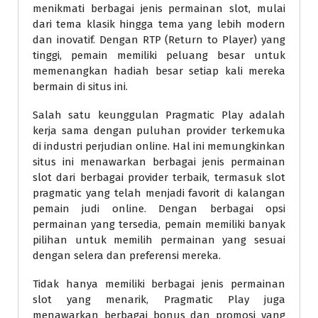
menikmati berbagai jenis permainan slot, mulai
dari tema klasik hingga tema yang lebih modern
dan inovatif. Dengan RTP (Return to Player) yang
tinggi, pemain memiliki peluang besar untuk
memenangkan hadiah besar setiap kali mereka
bermain di situs ini.
Salah satu keunggulan Pragmatic Play adalah
kerja sama dengan puluhan provider terkemuka
di industri perjudian online. Hal ini memungkinkan
situs ini menawarkan berbagai jenis permainan
slot dari berbagai provider terbaik, termasuk slot
pragmatic yang telah menjadi favorit di kalangan
pemain judi online. Dengan berbagai opsi
permainan yang tersedia, pemain memiliki banyak
pilihan untuk memilih permainan yang sesuai
dengan selera dan preferensi mereka.
Tidak hanya memiliki berbagai jenis permainan
slot yang menarik, Pragmatic Play juga
menawarkan berbagai bonus dan promosi yang