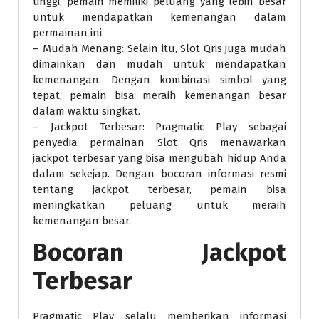
tinggi, pemain memiliki peluang yang lebih besar
untuk mendapatkan kemenangan dalam
permainan ini.
– Mudah Menang: Selain itu, Slot Qris juga mudah
dimainkan dan mudah untuk mendapatkan
kemenangan. Dengan kombinasi simbol yang
tepat, pemain bisa meraih kemenangan besar
dalam waktu singkat.
– Jackpot Terbesar: Pragmatic Play sebagai
penyedia permainan Slot Qris menawarkan
jackpot terbesar yang bisa mengubah hidup Anda
dalam sekejap. Dengan bocoran informasi resmi
tentang jackpot terbesar, pemain bisa
meningkatkan peluang untuk meraih
kemenangan besar.
Bocoran Jackpot
Terbesar
Pragmatic Play selalu memberikan informasi