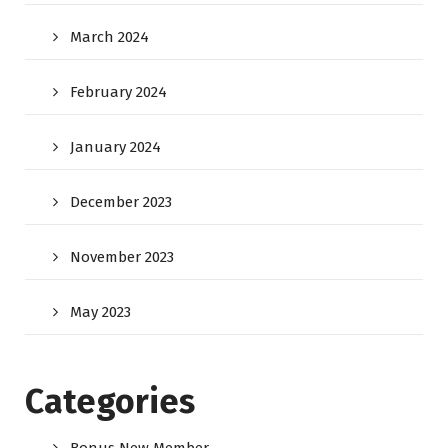
March 2024
February 2024
January 2024
December 2023
November 2023
May 2023
Categories
Bonus New Member