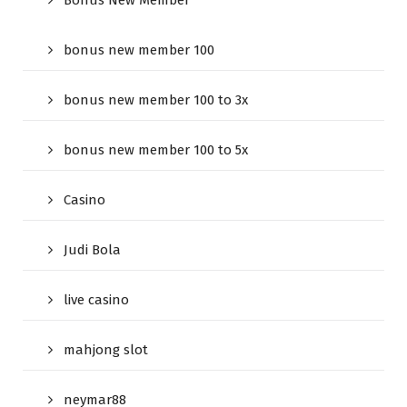
bonus new member 100
bonus new member 100 to 3x
bonus new member 100 to 5x
Casino
Judi Bola
live casino
mahjong slot
neymar88