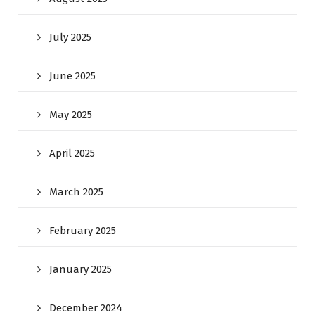
July 2025
June 2025
May 2025
April 2025
March 2025
February 2025
January 2025
December 2024