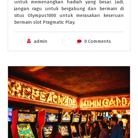
untuk memenangkan hadiah yang besar. Jadi,
jangan ragu untuk bergabung dan bermain di
situs Olympus1000 untuk merasakan keseruan
bermain slot Pragmatic Play.
admin
0 Comments