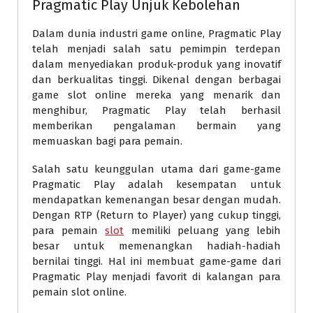
Pragmatic Play Unjuk Kebolehan
Dalam dunia industri game online, Pragmatic Play
telah menjadi salah satu pemimpin terdepan
dalam menyediakan produk-produk yang inovatif
dan berkualitas tinggi. Dikenal dengan berbagai
game slot online mereka yang menarik dan
menghibur, Pragmatic Play telah berhasil
memberikan pengalaman bermain yang
memuaskan bagi para pemain.
Salah satu keunggulan utama dari game-game
Pragmatic Play adalah kesempatan untuk
mendapatkan kemenangan besar dengan mudah.
Dengan RTP (Return to Player) yang cukup tinggi,
para pemain
slot
memiliki peluang yang lebih
besar untuk memenangkan hadiah-hadiah
bernilai tinggi. Hal ini membuat game-game dari
Pragmatic Play menjadi favorit di kalangan para
pemain slot online.