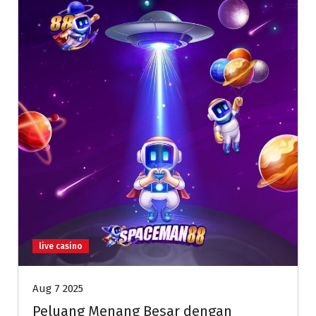
live casino
Aug 7 2025
Peluang Menang Besar dengan