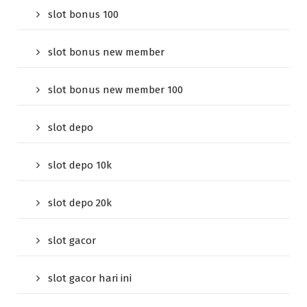
slot bonus 100
slot bonus new member
slot bonus new member 100
slot depo
slot depo 10k
slot depo 20k
slot gacor
slot gacor hari ini