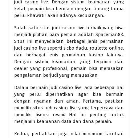
judi casino live. Dengan sistem keamanan yang
ketat, pemain bisa bermain dengan tenang tanpa
perlu khawatir akan adanya kecurangan.
Salah satu situs judi casino live terbaik yang bisa
menjadi pilihan para pemain adalah Spaceman88.
Situs ini menyediakan berbagai jenis permainan
judi casino live seperti sicbo dadu, roulette online,
dan berbagai jenis permainan kasino lainnya.
Dengan sistem keamanan yang terjamin dan
dealer yang profesional, pemain bisa merasakan
pengalaman berjudi yang memuaskan.
Dalam bermain judi casino live, ada beberapa hal
yang perlu diperhatikan agar bisa bermain
dengan nyaman dan aman. Pertama, pastikan
memilih situs judi casino live yang terpercaya dan
memiliki lisensi resmi. Hal ini penting untuk
menjamin keamanan data dan dana pemain.
Kedua, perhatikan juga nilai minimum taruhan