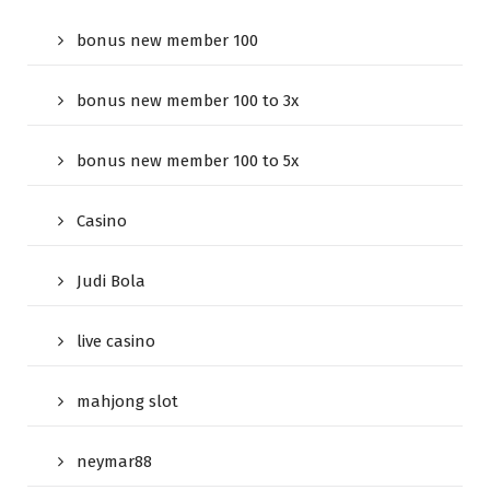
bonus new member 100
bonus new member 100 to 3x
bonus new member 100 to 5x
Casino
Judi Bola
live casino
mahjong slot
neymar88