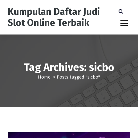
S
Kumpulan Daftar Judi
k
i
Slot Online Terbaik
p
t
o
c
o
n
Tag Archives: sicbo
t
e
Home
>
Posts tagged "sicbo"
n
t