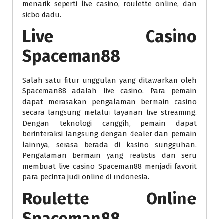
menarik seperti live casino, roulette online, dan
sicbo dadu.
Live Casino
Spaceman88
Salah satu fitur unggulan yang ditawarkan oleh
Spaceman88 adalah live casino. Para pemain
dapat merasakan pengalaman bermain casino
secara langsung melalui layanan live streaming.
Dengan teknologi canggih, pemain dapat
berinteraksi langsung dengan dealer dan pemain
lainnya, serasa berada di kasino sungguhan.
Pengalaman bermain yang realistis dan seru
membuat live casino Spaceman88 menjadi favorit
para pecinta judi online di Indonesia.
Roulette Online
Spaceman88