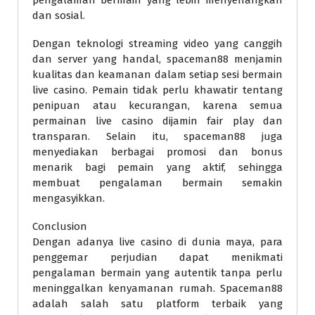
pengalaman bermain yang lebih menyenangkan
dan sosial.
Dengan teknologi streaming video yang canggih
dan server yang handal, spaceman88 menjamin
kualitas dan keamanan dalam setiap sesi bermain
live casino. Pemain tidak perlu khawatir tentang
penipuan atau kecurangan, karena semua
permainan live casino dijamin fair play dan
transparan. Selain itu, spaceman88 juga
menyediakan berbagai promosi dan bonus
menarik bagi pemain yang aktif, sehingga
membuat pengalaman bermain semakin
mengasyikkan.
Conclusion
Dengan adanya live casino di dunia maya, para
penggemar perjudian dapat menikmati
pengalaman bermain yang autentik tanpa perlu
meninggalkan kenyamanan rumah. Spaceman88
adalah salah satu platform terbaik yang