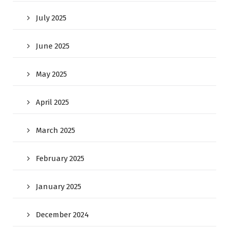
July 2025
June 2025
May 2025
April 2025
March 2025
February 2025
January 2025
December 2024