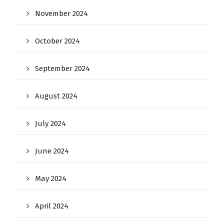
November 2024
October 2024
September 2024
August 2024
July 2024
June 2024
May 2024
April 2024