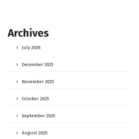
Archives
July 2026
December 2025
November 2025
October 2025
September 2025
August 2025