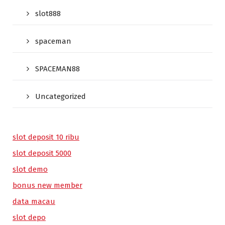
slot888
spaceman
SPACEMAN88
Uncategorized
slot deposit 10 ribu
slot deposit 5000
slot demo
bonus new member
data macau
slot depo