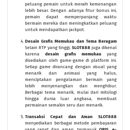
peluang pemain untuk meraih kemenangan
lebih besar. Dengan adanya fitur bonus ini,
pemain dapat memperpanjang waktu
bermain mereka dan meningkatkan peluang
untuk mendapatkan jackpot.
Desain Grafis Memukau dan Tema Beragam
Selain RTP yang tinggi,
SLOT888
juga dikenal
karena
desain grafis memukau
yang
disediakan oleh game-game di platform ini.
Setiap game dirancang dengan visual yang
menarik dan animasi yang halus,
menciptakan pengalaman bermain yang
lebih menyenangkan dan menghibur.
Berbagai tema menarik, mulai dari mitologi
hingga dunia luar angkasa, membuat
permainan semakin seru dan menarik.
Transaksi Cepat dan Aman
SLOT888
menyediakan berbagai metode pembayaran
yang cepat dan aman, termasuk
QRIS
,
e-