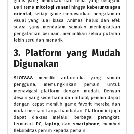
grafis yang memukau dan tema yang beragam.
Dari tema
mitologi Yunani
hingga
keberuntungan
oriental
, setiap game menawarkan pengalaman
visual yang luar biasa. Animasi halus dan efek
suara yang mendalam semakin meningkatkan
pengalaman bermain, menjadikan setiap putaran
lebih seru dan menarik.
3. Platform yang Mudah
Digunakan
SLOT888
memiliki antarmuka yang ramah
pengguna, memungkinkan pemain untuk
menavigasi platform dengan mudah. Dengan
desain yang sederhana dan intuitif, pemain dapat
dengan cepat memilih game favorit mereka dan
mulai bermain tanpa hambatan. Platform ini juga
dapat diakses melalui berbagai perangkat,
termasuk
PC
,
laptop
, dan
smartphone
, memberi
fleksibilitas penuh kepada pemain.