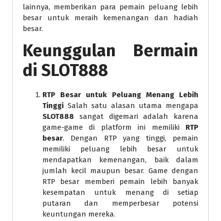
lainnya, memberikan para pemain peluang lebih
besar untuk meraih kemenangan dan hadiah
besar.
Keunggulan Bermain
di SLOT888
RTP Besar untuk Peluang Menang Lebih
Tinggi
Salah satu alasan utama mengapa
SLOT888
sangat digemari adalah karena
game-game di platform ini memiliki
RTP
besar
. Dengan RTP yang tinggi, pemain
memiliki peluang lebih besar untuk
mendapatkan kemenangan, baik dalam
jumlah kecil maupun besar. Game dengan
RTP besar memberi pemain lebih banyak
kesempatan untuk menang di setiap
putaran dan memperbesar potensi
keuntungan mereka.