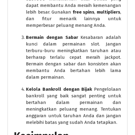
dapat membantu Anda meraih kemenangan
lebih besar. Gunakan
free spins
,
multipliers
,
dan fitur menarik lainnya untuk
memperbesar peluang menang Anda.
Bermain dengan Sabar
Kesabaran adalah
kunci dalam permainan slot. Jangan
terburu-buru meningkatkan taruhan atau
berharap terlalu cepat meraih jackpot.
Bermain dengan sabar dan konsisten akan
membantu Anda bertahan lebih lama
dalam permainan.
Kelola Bankroll dengan Bijak
Pengelolaan
bankroll yang baik sangat penting untuk
bertahan dalam permainan dan
meningkatkan peluang menang. Tentukan
anggaran untuk taruhan Anda dan jangan
melebihi batas yang sudah Anda tetapkan.