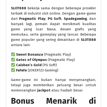
SLOT888
bekerja sama dengan beberapa provider
terbaik di industri slot online. Dengan game-game
dari
Pragmatic Play
,
PG Soft
,
Spadegaming
, dan
banyak lagi, pemain dapat menikmati kualitas
game yang luar biasa, desain grafis yang
memukau, serta gameplay yang lancar. Beberapa
game populer yang sering dimainkan di
SLOT888
antara lain:
Sweet Bonanza
(Pragmatic Play)
Gates of Olympus
(Pragmatic Play)
Caishen’s Gold
(PG Soft)
FaFaFa
(JOKER123 Gaming)
Game-game ini bukan hanya menyenangkan,
tetapi juga memberikan peluang besar untuk
memenangkan
jackpot
atau hadiah besar.
Bonus Menarik di