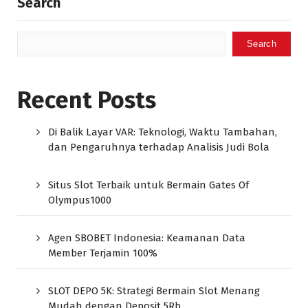
Search
Search
Recent Posts
Di Balik Layar VAR: Teknologi, Waktu Tambahan,
dan Pengaruhnya terhadap Analisis Judi Bola
Situs Slot Terbaik untuk Bermain Gates Of
Olympus1000
Agen SBOBET Indonesia: Keamanan Data
Member Terjamin 100%
SLOT DEPO 5K: Strategi Bermain Slot Menang
Mudah dengan Deposit 5Rb