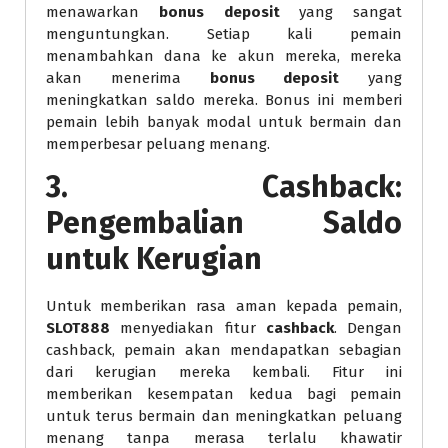
menawarkan
bonus deposit
yang sangat
menguntungkan. Setiap kali pemain
menambahkan dana ke akun mereka, mereka
akan menerima
bonus deposit
yang
meningkatkan saldo mereka. Bonus ini memberi
pemain lebih banyak modal untuk bermain dan
memperbesar peluang menang.
3. Cashback:
Pengembalian Saldo
untuk Kerugian
Untuk memberikan rasa aman kepada pemain,
SLOT888
menyediakan fitur
cashback
. Dengan
cashback, pemain akan mendapatkan sebagian
dari kerugian mereka kembali. Fitur ini
memberikan kesempatan kedua bagi pemain
untuk terus bermain dan meningkatkan peluang
menang tanpa merasa terlalu khawatir