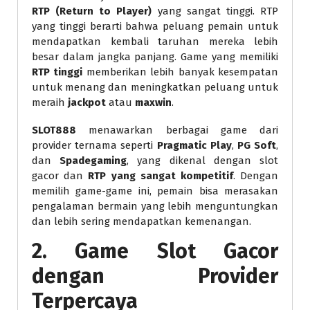
RTP (Return to Player)
yang sangat tinggi. RTP
yang tinggi berarti bahwa peluang pemain untuk
mendapatkan kembali taruhan mereka lebih
besar dalam jangka panjang. Game yang memiliki
RTP tinggi
memberikan lebih banyak kesempatan
untuk menang dan meningkatkan peluang untuk
meraih
jackpot
atau
maxwin
.
SLOT888
menawarkan berbagai game dari
provider ternama seperti
Pragmatic Play
,
PG Soft
,
dan
Spadegaming
, yang dikenal dengan slot
gacor dan
RTP yang sangat kompetitif
. Dengan
memilih game-game ini, pemain bisa merasakan
pengalaman bermain yang lebih menguntungkan
dan lebih sering mendapatkan kemenangan.
2. Game Slot Gacor
dengan Provider
Terpercaya