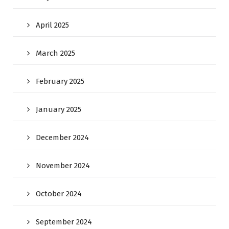
April 2025
March 2025
February 2025
January 2025
December 2024
November 2024
October 2024
September 2024