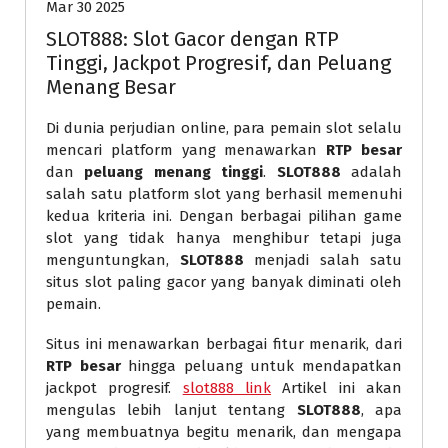
Mar 30 2025
SLOT888: Slot Gacor dengan RTP
Tinggi, Jackpot Progresif, dan Peluang
Menang Besar
Di dunia perjudian online, para pemain slot selalu
mencari platform yang menawarkan
RTP besar
dan
peluang menang tinggi
.
SLOT888
adalah
salah satu platform slot yang berhasil memenuhi
kedua kriteria ini. Dengan berbagai pilihan game
slot yang tidak hanya menghibur tetapi juga
menguntungkan,
SLOT888
menjadi salah satu
situs slot paling gacor yang banyak diminati oleh
pemain.
Situs ini menawarkan berbagai fitur menarik, dari
RTP besar
hingga peluang untuk mendapatkan
jackpot progresif.
slot888 link
Artikel ini akan
mengulas lebih lanjut tentang
SLOT888
, apa
yang membuatnya begitu menarik, dan mengapa