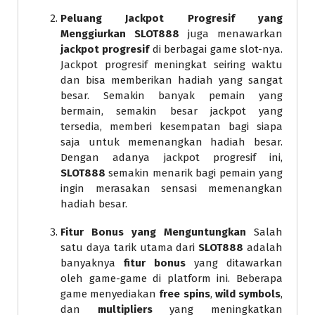
Peluang Jackpot Progresif yang
Menggiurkan
SLOT888
juga menawarkan
jackpot progresif
di berbagai game slot-nya.
Jackpot progresif meningkat seiring waktu
dan bisa memberikan hadiah yang sangat
besar. Semakin banyak pemain yang
bermain, semakin besar jackpot yang
tersedia, memberi kesempatan bagi siapa
saja untuk memenangkan hadiah besar.
Dengan adanya jackpot progresif ini,
SLOT888
semakin menarik bagi pemain yang
ingin merasakan sensasi memenangkan
hadiah besar.
Fitur Bonus yang Menguntungkan
Salah
satu daya tarik utama dari
SLOT888
adalah
banyaknya
fitur bonus
yang ditawarkan
oleh game-game di platform ini. Beberapa
game menyediakan
free spins
,
wild symbols
,
dan
multipliers
yang meningkatkan