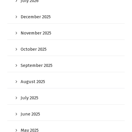
July 2026
December 2025
November 2025
October 2025
September 2025
August 2025
July 2025
June 2025
May 2025