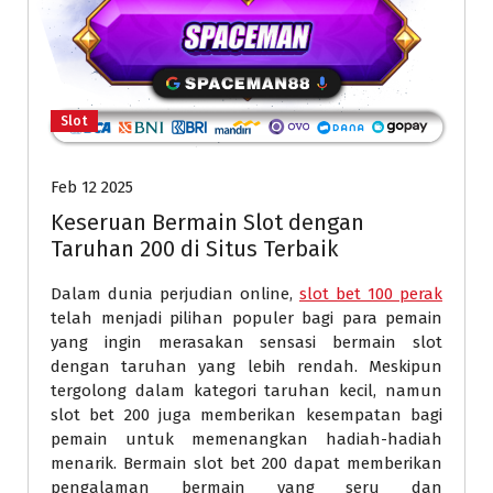
Slot
Feb 12 2025
Keseruan Bermain Slot dengan
Taruhan 200 di Situs Terbaik
Dalam dunia perjudian online,
slot bet 100 perak
telah menjadi pilihan populer bagi para pemain
yang ingin merasakan sensasi bermain slot
dengan taruhan yang lebih rendah. Meskipun
tergolong dalam kategori taruhan kecil, namun
slot bet 200 juga memberikan kesempatan bagi
pemain untuk memenangkan hadiah-hadiah
menarik. Bermain slot bet 200 dapat memberikan
pengalaman bermain yang seru dan