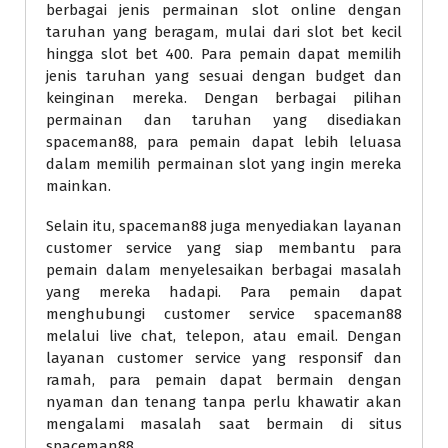
berbagai jenis permainan slot online dengan
taruhan yang beragam, mulai dari slot bet kecil
hingga slot bet 400. Para pemain dapat memilih
jenis taruhan yang sesuai dengan budget dan
keinginan mereka. Dengan berbagai pilihan
permainan dan taruhan yang disediakan
spaceman88, para pemain dapat lebih leluasa
dalam memilih permainan slot yang ingin mereka
mainkan.
Selain itu, spaceman88 juga menyediakan layanan
customer service yang siap membantu para
pemain dalam menyelesaikan berbagai masalah
yang mereka hadapi. Para pemain dapat
menghubungi customer service spaceman88
melalui live chat, telepon, atau email. Dengan
layanan customer service yang responsif dan
ramah, para pemain dapat bermain dengan
nyaman dan tenang tanpa perlu khawatir akan
mengalami masalah saat bermain di situs
spaceman88.