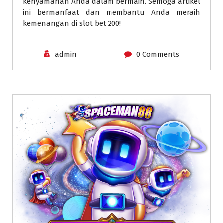
kenyamanan Anda dalam bermain. Semoga artikel
ini bermanfaat dan membantu Anda meraih
kemenangan di slot bet 200!
admin
0 Comments