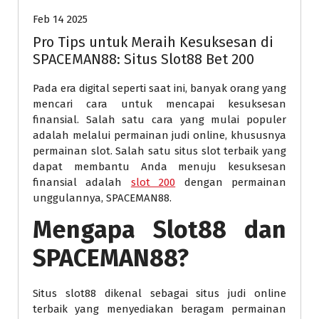
Feb 14 2025
Pro Tips untuk Meraih Kesuksesan di
SPACEMAN88: Situs Slot88 Bet 200
Pada era digital seperti saat ini, banyak orang yang
mencari cara untuk mencapai kesuksesan
finansial. Salah satu cara yang mulai populer
adalah melalui permainan judi online, khususnya
permainan slot. Salah satu situs slot terbaik yang
dapat membantu Anda menuju kesuksesan
finansial adalah
slot 200
dengan permainan
unggulannya, SPACEMAN88.
Mengapa Slot88 dan
SPACEMAN88?
Situs slot88 dikenal sebagai situs judi online
terbaik yang menyediakan beragam permainan