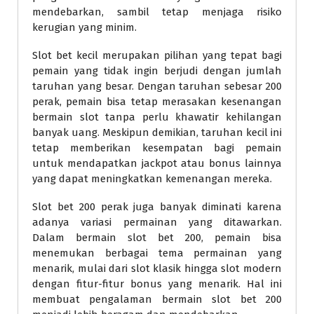
mendebarkan, sambil tetap menjaga risiko
kerugian yang minim.
Slot bet kecil merupakan pilihan yang tepat bagi
pemain yang tidak ingin berjudi dengan jumlah
taruhan yang besar. Dengan taruhan sebesar 200
perak, pemain bisa tetap merasakan kesenangan
bermain slot tanpa perlu khawatir kehilangan
banyak uang. Meskipun demikian, taruhan kecil ini
tetap memberikan kesempatan bagi pemain
untuk mendapatkan jackpot atau bonus lainnya
yang dapat meningkatkan kemenangan mereka.
Slot bet 200 perak juga banyak diminati karena
adanya variasi permainan yang ditawarkan.
Dalam bermain slot bet 200, pemain bisa
menemukan berbagai tema permainan yang
menarik, mulai dari slot klasik hingga slot modern
dengan fitur-fitur bonus yang menarik. Hal ini
membuat pengalaman bermain slot bet 200