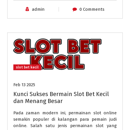
admin
0 Comments
slot bet kecil
Feb 13 2025
Kunci Sukses Bermain Slot Bet Kecil
dan Menang Besar
Pada zaman modern ini, permainan slot online
semakin populer di kalangan para pemain judi
online. Salah satu jenis permainan slot yang