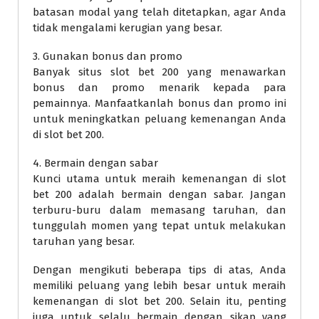
batasan modal yang telah ditetapkan, agar Anda
tidak mengalami kerugian yang besar.
3. Gunakan bonus dan promo
Banyak situs slot bet 200 yang menawarkan
bonus dan promo menarik kepada para
pemainnya. Manfaatkanlah bonus dan promo ini
untuk meningkatkan peluang kemenangan Anda
di slot bet 200.
4. Bermain dengan sabar
Kunci utama untuk meraih kemenangan di slot
bet 200 adalah bermain dengan sabar. Jangan
terburu-buru dalam memasang taruhan, dan
tunggulah momen yang tepat untuk melakukan
taruhan yang besar.
Dengan mengikuti beberapa tips di atas, Anda
memiliki peluang yang lebih besar untuk meraih
kemenangan di slot bet 200. Selain itu, penting
juga untuk selalu bermain dengan sikap yang