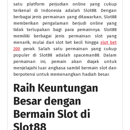
satu platform perjudian online yang cukup
terkenal di Indonesia adalah Slot88. Dengan
berbagai jenis permainan yang ditawarkan, Slot88
memberikan pengalaman berjudi online yang
tidak terlupakan bagi para pemainnya. Slot88
memiliki berbagai jenis permainan slot yang
menarik, mulai dari slot bet kecil hingga
slot bet
200
perak. Salah satu permainan yang cukup
populer di Slot88 adalah spaceman88. Dalam
permainan ini, pemain akan diajak untuk
menjelajahi luar angkasa sambil bermain slot dan
berpotensi untuk memenangkan hadiah besar.
Raih Keuntungan
Besar dengan
Bermain Slot di
Slot88