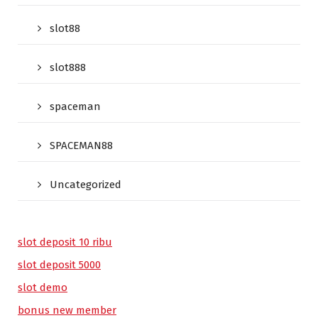
slot88
slot888
spaceman
SPACEMAN88
Uncategorized
slot deposit 10 ribu
slot deposit 5000
slot demo
bonus new member