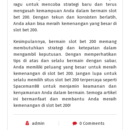
ragu untuk mencoba strategi baru dan terus
mengasah kemampuan Anda dalam bermain slot
bet 200. Dengan tekun dan konsisten berlatih,
Anda akan bisa meraih kemenangan yang besar di
slot bet 200.
Kesimpulannya, bermain slot bet 200 memang
membutuhkan strategi dan ketepatan dalam
mengambil keputusan. Dengan memperhatikan
tips di atas dan selalu bermain dengan sabar,
Anda memiliki peluang yang besar untuk meraih
kemenangan di slot bet 200. Jangan lupa untuk
selalu memilih situs slot bet 200 terpercaya seperti
Spaceman88 untuk menjamin keamanan dan
kenyamanan Anda dalam bermain. Semoga artikel
ini bermanfaat dan membantu Anda meraih
kemenangan di slot bet 200!
admin
0 Comments