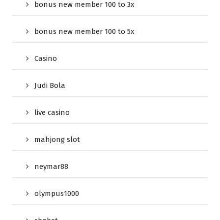
bonus new member 100 to 3x
bonus new member 100 to 5x
Casino
Judi Bola
live casino
mahjong slot
neymar88
olympus1000