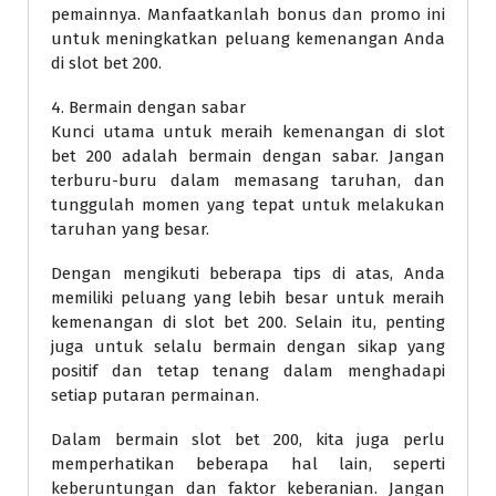
pemainnya. Manfaatkanlah bonus dan promo ini
untuk meningkatkan peluang kemenangan Anda
di slot bet 200.
4. Bermain dengan sabar
Kunci utama untuk meraih kemenangan di slot
bet 200 adalah bermain dengan sabar. Jangan
terburu-buru dalam memasang taruhan, dan
tunggulah momen yang tepat untuk melakukan
taruhan yang besar.
Dengan mengikuti beberapa tips di atas, Anda
memiliki peluang yang lebih besar untuk meraih
kemenangan di slot bet 200. Selain itu, penting
juga untuk selalu bermain dengan sikap yang
positif dan tetap tenang dalam menghadapi
setiap putaran permainan.
Dalam bermain slot bet 200, kita juga perlu
memperhatikan beberapa hal lain, seperti
keberuntungan dan faktor keberanian. Jangan