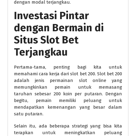
dengan modal terjangkau.
Investasi Pintar
dengan Bermain di
Situs Slot Bet
Terjangkau
Pertama-tama, penting bagi kita untuk
memahami cara kerja dari slot bet 200. Slot bet 200
adalah jenis permainan slot online yang
memungkinkan pemain untuk memasang
taruhan sebesar 200 koin per putaran. Dengan
begitu, pemain memiliki peluang untuk
mendapatkan kemenangan yang besar dalam
satu putaran.
Selain itu, ada beberapa strategi yang bisa kita
terapkan untuk meningkatkan peluang