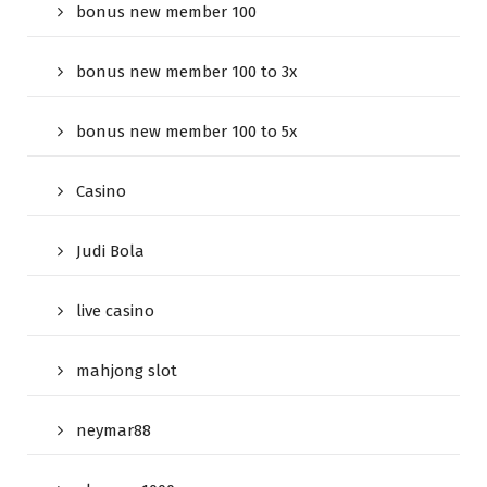
bonus new member 100
bonus new member 100 to 3x
bonus new member 100 to 5x
Casino
Judi Bola
live casino
mahjong slot
neymar88