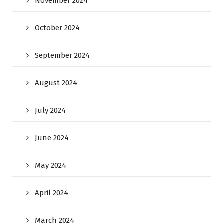
November 2024
October 2024
September 2024
August 2024
July 2024
June 2024
May 2024
April 2024
March 2024