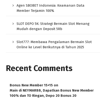
Agen SBOBET Indonesia: Keamanan Data
Member Terjamin 100%
SLOT DEPO 5K: Strategi Bermain Slot Menang
Mudah dengan Deposit 5Rb
Slot777: Membawa Pengalaman Bermain Slot
Online ke Level Berikutnya di Tahun 2025
Recent Comments
Bonus New Member 15+15
on
Main di NEYMAR88, Dapatkan Bonus New Member
100% dan TO Ringan, Depo 20 Bonus 20