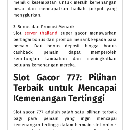
memiliki kesempatan untuk meraih kemenangan
besar dan mendapatkan hadiah jackpot yang
menggiurkan.
3. Bonus dan Promosi Menarik
Slot
server thailand
super gacor menawarkan
berbagai bonus dan promosi menarik kepada para
pemain. Dari bonus deposit hingga bonus
cashback, pemain dapat memperoleh
keuntungan tambahan dan meningkatkan
peluang kemenangan mereka.
Slot Gacor 777: Pilihan
Terbaik untuk Mencapai
Kemenangan Tertinggi
Slot gacor 777 adalah salah satu pilihan terbaik
bagi para pemain yang ingin mencapai
kemenangan tertinggi dalam bermain slot online.