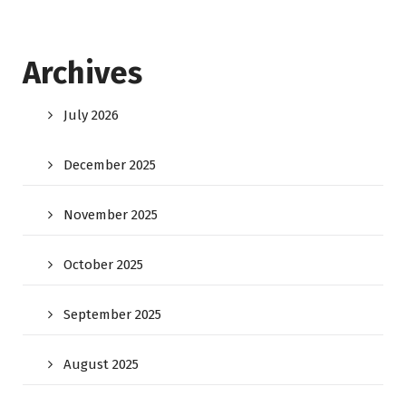
Archives
July 2026
December 2025
November 2025
October 2025
September 2025
August 2025