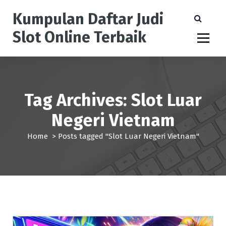
S
Kumpulan Daftar Judi
k
i
Slot Online Terbaik
p
t
o
c
o
n
Tag Archives: Slot Luar
t
Negeri Vietnam
e
n
Home
>
Posts tagged "Slot Luar Negeri Vietnam"
t