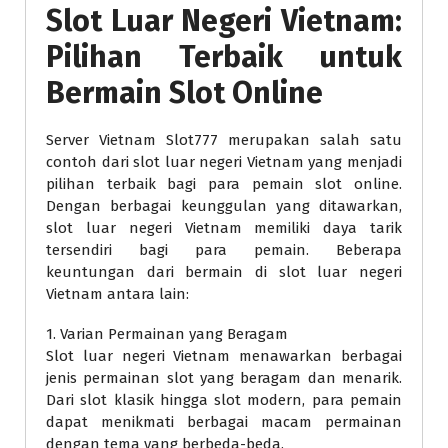
Slot Luar Negeri Vietnam:
Pilihan Terbaik untuk
Bermain Slot Online
Server Vietnam Slot777 merupakan salah satu
contoh dari slot luar negeri Vietnam yang menjadi
pilihan terbaik bagi para pemain slot online.
Dengan berbagai keunggulan yang ditawarkan,
slot luar negeri Vietnam memiliki daya tarik
tersendiri bagi para pemain. Beberapa
keuntungan dari bermain di slot luar negeri
Vietnam antara lain:
1. Varian Permainan yang Beragam
Slot luar negeri Vietnam menawarkan berbagai
jenis permainan slot yang beragam dan menarik.
Dari slot klasik hingga slot modern, para pemain
dapat menikmati berbagai macam permainan
dengan tema yang berbeda-beda.