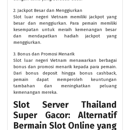
2. Jackpot Besar dan Menggiurkan
Slot luar negeri Vietnam memiliki jackpot yang
besar dan menggiurkan. Para pemain memiliki
kesempatan untuk meraih kemenangan besar
dan mendapatkan hadiah jackpot yang
menggiurkan.
3. Bonus dan Promosi Menarik
Slot luar negeri Vietnam menawarkan berbagai
bonus dan promosi menarik kepada para pemain.
Dari bonus deposit hingga bonus cashback,
pemain dapat memperoleh keuntungan
tambahan dan meningkatkan peluang
kemenangan mereka.
Slot Server Thailand
Super Gacor: Alternatif
Bermain Slot Online yang