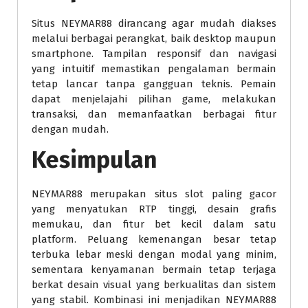
Situs NEYMAR88 dirancang agar mudah diakses
melalui berbagai perangkat, baik desktop maupun
smartphone. Tampilan responsif dan navigasi
yang intuitif memastikan pengalaman bermain
tetap lancar tanpa gangguan teknis. Pemain
dapat menjelajahi pilihan game, melakukan
transaksi, dan memanfaatkan berbagai fitur
dengan mudah.
Kesimpulan
NEYMAR88 merupakan situs slot paling gacor
yang menyatukan RTP tinggi, desain grafis
memukau, dan fitur bet kecil dalam satu
platform. Peluang kemenangan besar tetap
terbuka lebar meski dengan modal yang minim,
sementara kenyamanan bermain tetap terjaga
berkat desain visual yang berkualitas dan sistem
yang stabil. Kombinasi ini menjadikan NEYMAR88