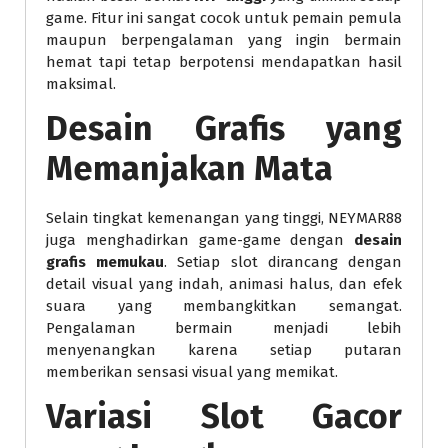
game. Fitur ini sangat cocok untuk pemain pemula
maupun berpengalaman yang ingin bermain
hemat tapi tetap berpotensi mendapatkan hasil
maksimal.
Desain Grafis yang
Memanjakan Mata
Selain tingkat kemenangan yang tinggi, NEYMAR88
juga menghadirkan game-game dengan
desain
grafis memukau
. Setiap slot dirancang dengan
detail visual yang indah, animasi halus, dan efek
suara yang membangkitkan semangat.
Pengalaman bermain menjadi lebih
menyenangkan karena setiap putaran
memberikan sensasi visual yang memikat.
Variasi Slot Gacor