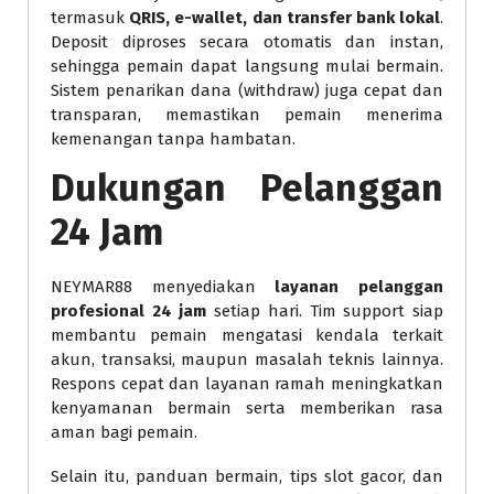
termasuk
QRIS, e-wallet, dan transfer bank lokal
.
Deposit diproses secara otomatis dan instan,
sehingga pemain dapat langsung mulai bermain.
Sistem penarikan dana (withdraw) juga cepat dan
transparan, memastikan pemain menerima
kemenangan tanpa hambatan.
Dukungan Pelanggan
24 Jam
NEYMAR88 menyediakan
layanan pelanggan
profesional 24 jam
setiap hari. Tim support siap
membantu pemain mengatasi kendala terkait
akun, transaksi, maupun masalah teknis lainnya.
Respons cepat dan layanan ramah meningkatkan
kenyamanan bermain serta memberikan rasa
aman bagi pemain.
Selain itu, panduan bermain, tips slot gacor, dan