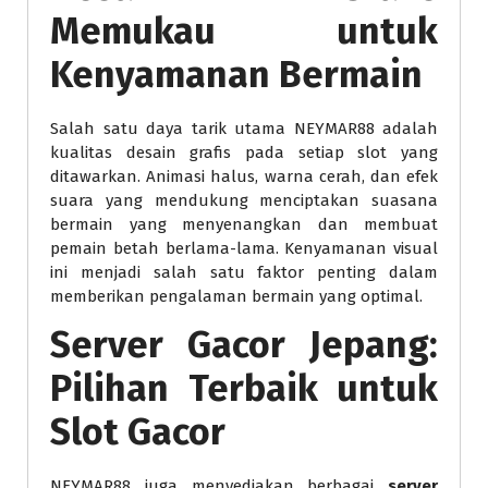
Memukau untuk
Kenyamanan Bermain
Salah satu daya tarik utama NEYMAR88 adalah
kualitas desain grafis pada setiap slot yang
ditawarkan. Animasi halus, warna cerah, dan efek
suara yang mendukung menciptakan suasana
bermain yang menyenangkan dan membuat
pemain betah berlama-lama. Kenyamanan visual
ini menjadi salah satu faktor penting dalam
memberikan pengalaman bermain yang optimal.
Server Gacor Jepang:
Pilihan Terbaik untuk
Slot Gacor
NEYMAR88 juga menyediakan berbagai
server