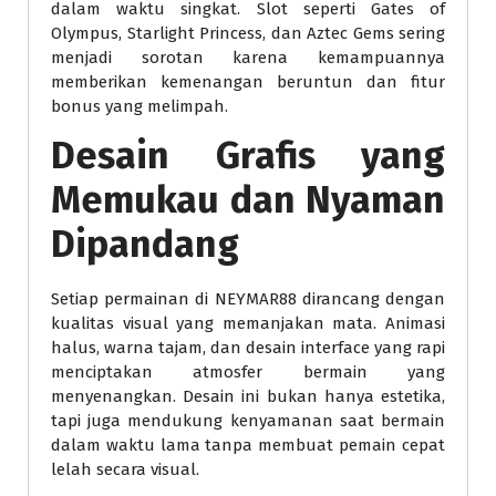
dalam waktu singkat. Slot seperti Gates of
Olympus, Starlight Princess, dan Aztec Gems sering
menjadi sorotan karena kemampuannya
memberikan kemenangan beruntun dan fitur
bonus yang melimpah.
Desain Grafis yang
Memukau dan Nyaman
Dipandang
Setiap permainan di NEYMAR88 dirancang dengan
kualitas visual yang memanjakan mata. Animasi
halus, warna tajam, dan desain interface yang rapi
menciptakan atmosfer bermain yang
menyenangkan. Desain ini bukan hanya estetika,
tapi juga mendukung kenyamanan saat bermain
dalam waktu lama tanpa membuat pemain cepat
lelah secara visual.