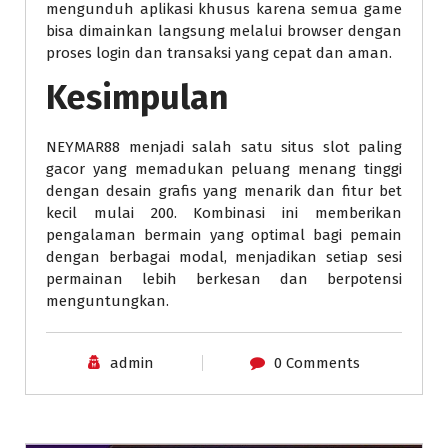
mengunduh aplikasi khusus karena semua game
bisa dimainkan langsung melalui browser dengan
proses login dan transaksi yang cepat dan aman.
Kesimpulan
NEYMAR88 menjadi salah satu situs slot paling
gacor yang memadukan peluang menang tinggi
dengan desain grafis yang menarik dan fitur bet
kecil mulai 200. Kombinasi ini memberikan
pengalaman bermain yang optimal bagi pemain
dengan berbagai modal, menjadikan setiap sesi
permainan lebih berkesan dan berpotensi
menguntungkan.
admin
0 Comments