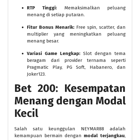
RTP Tinggi:
Memaksimalkan peluang
menang di setiap putaran.
Fitur Bonus Menarik:
Free spin, scatter, dan
multiplier yang meningkatkan peluang
menang besar.
Variasi Game Lengkap:
Slot dengan tema
beragam dari provider ternama seperti
Pragmatic Play, PG Soft, Habanero, dan
Joker123.
Bet 200: Kesempatan
Menang dengan Modal
Kecil
Salah satu keunggulan NEYMAR88 adalah
kemampuan bermain dengan
modal terjangkau
,