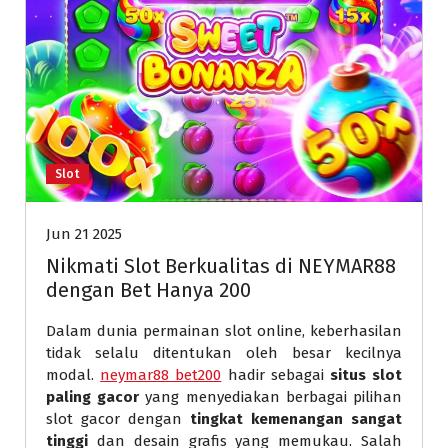
Slot
Jun 21 2025
Nikmati Slot Berkualitas di NEYMAR88
dengan Bet Hanya 200
Dalam dunia permainan slot online, keberhasilan
tidak selalu ditentukan oleh besar kecilnya
modal.
neymar88 bet200
hadir sebagai
situs slot
paling gacor
yang menyediakan berbagai pilihan
slot gacor dengan
tingkat kemenangan sangat
tinggi
dan desain grafis yang memukau. Salah