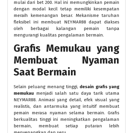
mulai dari bet 200. Hal ini memungkinkan pemain
dengan modal kecil tetap memiliki kesempatan
meraih kemenangan besar. Mekanisme taruhan
fleksibel ini membuat NEYMAR88 dapat diakses
oleh berbagai kalangan pemain tanpa
mengurangi kualitas pengalaman bermain.
Grafis Memukau yang
Membuat Nyaman
Saat Bermain
Selain peluang menang tinggi,
desain grafis yang
memukau
menjadi salah satu daya tarik utama
NEYMAR88. Animasi yang detail, efek visual yang
realistis, dan antarmuka yang intuitif membuat
pemain merasa nyaman selama bermain. Grafis
berkualitas tinggi ini meningkatkan pengalaman
bermain, membuat setiap putaran lebih
menyenangkan dan seru.