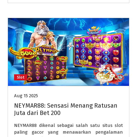
Slot
Aug 15 2025
NEYMAR88: Sensasi Menang Ratusan
Juta dari Bet 200
NEYMAR88 dikenal sebagai salah satu situs slot
paling gacor yang menawarkan pengalaman