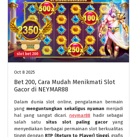
slot bet 200
Oct 8 2025
Bet 200, Cara Mudah Menikmati Slot
Gacor di NEYMAR88
Dalam dunia slot online, pengalaman bermain
yang
menguntungkan sekaligus nyaman
menjadi
hal yang sangat dicari.
neymar88
hadir sebagai
salah satu
situs slot paling gacor
yang
menyediakan berbagai permainan slot berkualitas
tinggi dengan
RTP (Return to Player) tinggi
, grafis