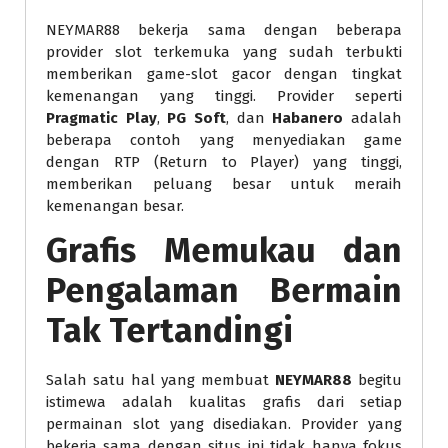
NEYMAR88 bekerja sama dengan beberapa
provider slot terkemuka yang sudah terbukti
memberikan game-slot gacor dengan tingkat
kemenangan yang tinggi. Provider seperti
Pragmatic Play
,
PG Soft
, dan
Habanero
adalah
beberapa contoh yang menyediakan game
dengan RTP (Return to Player) yang tinggi,
memberikan peluang besar untuk meraih
kemenangan besar.
Grafis Memukau dan
Pengalaman Bermain
Tak Tertandingi
Salah satu hal yang membuat
NEYMAR88
begitu
istimewa adalah kualitas grafis dari setiap
permainan slot yang disediakan. Provider yang
bekerja sama dengan situs ini tidak hanya fokus