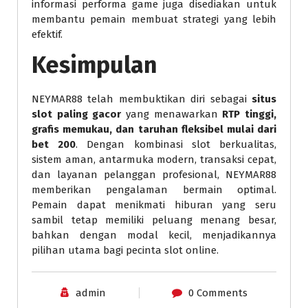
informasi performa game juga disediakan untuk
membantu pemain membuat strategi yang lebih
efektif.
Kesimpulan
NEYMAR88 telah membuktikan diri sebagai
situs
slot paling gacor
yang menawarkan
RTP tinggi,
grafis memukau, dan taruhan fleksibel mulai dari
bet 200
. Dengan kombinasi slot berkualitas,
sistem aman, antarmuka modern, transaksi cepat,
dan layanan pelanggan profesional, NEYMAR88
memberikan pengalaman bermain optimal.
Pemain dapat menikmati hiburan yang seru
sambil tetap memiliki peluang menang besar,
bahkan dengan modal kecil, menjadikannya
pilihan utama bagi pecinta slot online.
admin
0 Comments