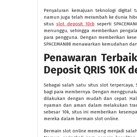
Penyaluran kemajuan teknologi digital 
namun juga telah merambah ke dunia hib
situs
slot deposit 10rb
seperti SPACEMAN8
menunggu, sehingga memberikan pengala
para pengguna. Dengan memberikan kesem
SPACEMAN88 menawarkan kemudahan dan ke
Penawaran Terbaik
Deposit QRIS 10K d
Sebagai salah satu situs slot terperca
bagi para membernya. Dengan menggunakan
dilakukan dengan mudah dan cepat. Hal 
nyaman dan aman dalam melakukan transa
sebesar 10k, situs ini memberikan kesem
mereka dalam bermain slot online.
Bermain slot online memang menjadi salah