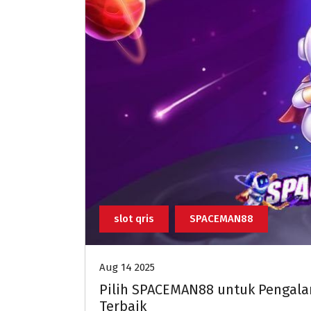
slot qris
SPACEMAN88
Aug 14 2025
Pilih SPACEMAN88 untuk Pengala
Terbaik