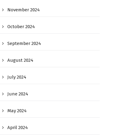
November 2024
October 2024
September 2024
August 2024
July 2024
June 2024
May 2024
April 2024