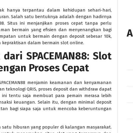
tak hanya terpantau dalam kehidupan sehari-hari,
uran. Salah satu bentuknya adalah dengan hadirnya
8. Situs ini menjanjikan proses cepat tanpa perlu
A
man bermain yang efisien dan menyenangkan bagi
patan untuk bermain dengan deposit sebesar 10k,
praktisan dalam bermain slot online.
 dari SPACEMAN88: Slot
engan Proses Cepat
ya, SPACEMAN88 menjamin keamanan dan kenyamanan
 teknologi QRIS, proses deposit dan withdraw dapat
ini tentu saja membuat para pemain merasa lebih
ksi keuangan. Selain itu, dengan minimal deposit
patan bagi siapa saja untuk mencoba keberuntungan
 satu hiburan yang populer di kalangan masyarakat.