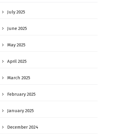
July 2025
June 2025
May 2025
April 2025
March 2025
February 2025
January 2025
December 2024