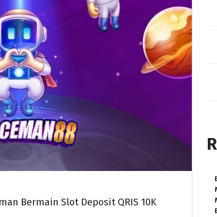
R
man Bermain Slot Deposit QRIS 10K