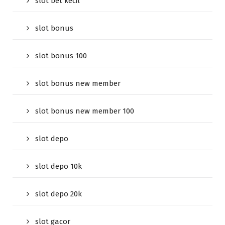
slot bet kecil
slot bonus
slot bonus 100
slot bonus new member
slot bonus new member 100
slot depo
slot depo 10k
slot depo 20k
slot gacor