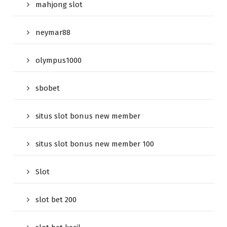
mahjong slot
neymar88
olympus1000
sbobet
situs slot bonus new member
situs slot bonus new member 100
Slot
slot bet 200