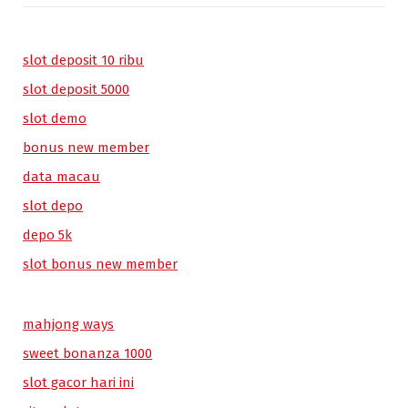
slot deposit 10 ribu
slot deposit 5000
slot demo
bonus new member
data macau
slot depo
depo 5k
slot bonus new member
mahjong ways
sweet bonanza 1000
slot gacor hari ini