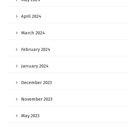
April 2024
March 2024
February 2024
January 2024
December 2023
November 2023
May 2023