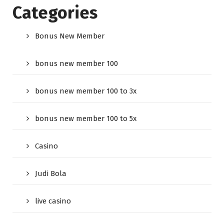
Categories
Bonus New Member
bonus new member 100
bonus new member 100 to 3x
bonus new member 100 to 5x
Casino
Judi Bola
live casino