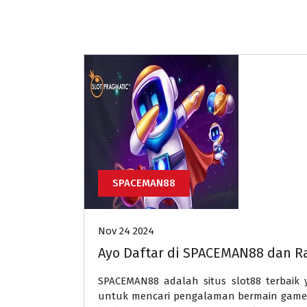
SPACEMAN88
Nov 24 2024
Ayo Daftar di SPACEMAN88 dan Ra
SPACEMAN88 adalah situs slot88 terbaik 
untuk mencari pengalaman bermain game 