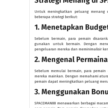
Strategi Menang di 
Untuk meningkatkan peluang menang 
beberapa strategi berikut:
1. Menetapkan Budge
Sebelum bermain, para pemain disaran
gunakan untuk bermain. Dengan mene
pengeluaran mereka dan meminimalisir ker
2. Mengenal Permain
Sebelum memulai bermain, para pemain
mereka mainkan. Dengan memahami aturan 
pemain dapat meningkatkan peluang men
3. Menggunakan Bon
SPACEMAN88 menawarkan berbagai macam 