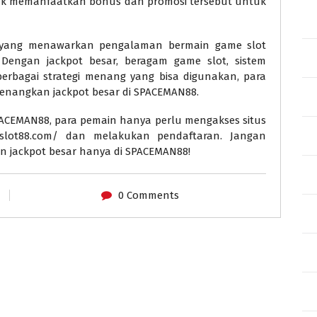
tuk memanfaatkan bonus dan promosi tersebut untuk
k yang menawarkan pengalaman bermain game slot
engan jackpot besar, beragam game slot, sistem
erbagai strategi menang yang bisa digunakan, para
enangkan jackpot besar di SPACEMAN88.
ACEMAN88, para pemain hanya perlu mengakses situs
-slot88.com/ dan melakukan pendaftaran. Jangan
jackpot besar hanya di SPACEMAN88!
0 Comments