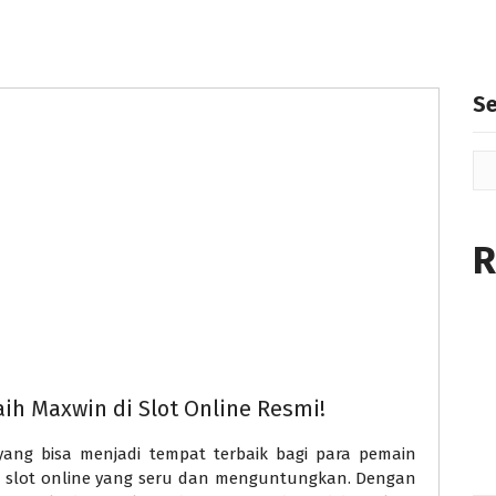
S
R
ih Maxwin di Slot Online Resmi!
yang bisa menjadi tempat terbaik bagi para pemain
slot online yang seru dan menguntungkan. Dengan