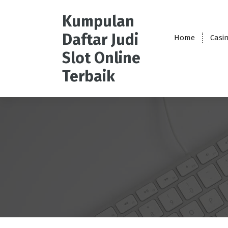
S
k
Kumpulan
i
Daftar Judi
Home
Casi
p
t
Slot Online
o
Terbaik
c
o
n
t
e
n
t