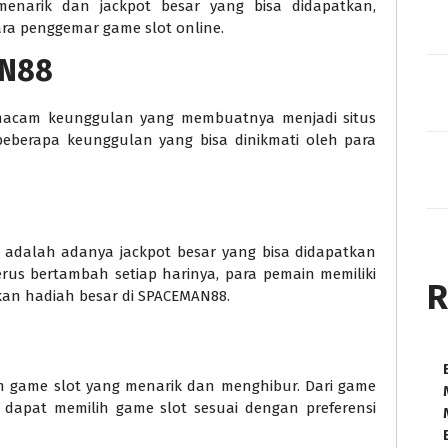
enarik dan jackpot besar yang bisa didapatkan,
ra penggemar game slot online.
AN88
acam keunggulan yang membuatnya menjadi situs
h beberapa keunggulan yang bisa dinikmati oleh para
 adalah adanya jackpot besar yang bisa didapatkan
rus bertambah setiap harinya, para pemain memiliki
R
n hadiah besar di SPACEMAN88.
game slot yang menarik dan menghibur. Dari game
 dapat memilih game slot sesuai dengan preferensi