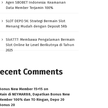
Agen SBOBET Indonesia: Keamanan
Data Member Terjamin 100%
SLOT DEPO 5K: Strategi Bermain Slot
Menang Mudah dengan Deposit 5Rb
Slot777: Membawa Pengalaman Bermain
Slot Online ke Level Berikutnya di Tahun
2025
ecent Comments
Bonus New Member 15+15
on
Main di NEYMAR88, Dapatkan Bonus New
Member 100% dan TO Ringan, Depo 20
Bonus 20