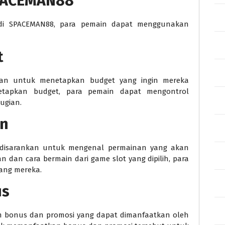
SPACEMAN88
di SPACEMAN88, para pemain dapat menggunakan
t
kan untuk menetapkan budget yang ingin mereka
tapkan budget, para pemain dapat mengontrol
ugian.
an
 disarankan untuk mengenal permainan yang akan
dan cara bermain dari game slot yang dipilih, para
ang mereka.
us
bonus dan promosi yang dapat dimanfaatkan oleh