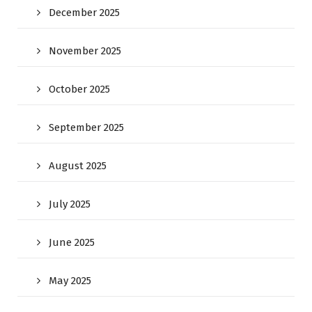
December 2025
November 2025
October 2025
September 2025
August 2025
July 2025
June 2025
May 2025