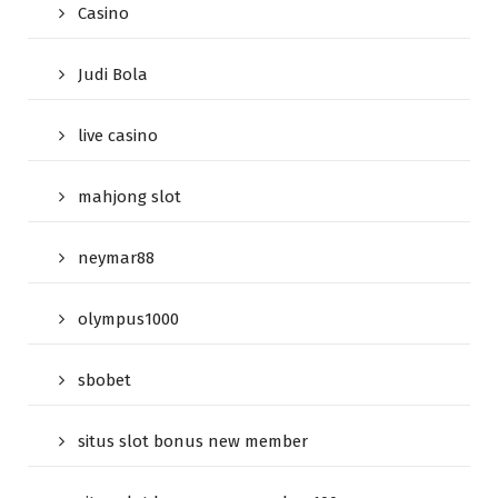
Casino
Judi Bola
live casino
mahjong slot
neymar88
olympus1000
sbobet
situs slot bonus new member