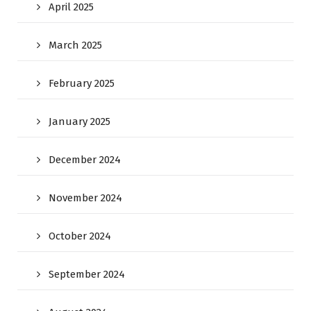
April 2025
March 2025
February 2025
January 2025
December 2024
November 2024
October 2024
September 2024