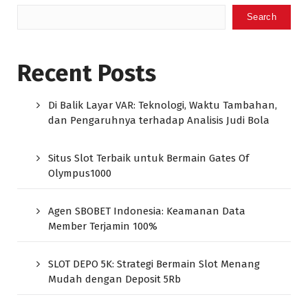
Search
Recent Posts
Di Balik Layar VAR: Teknologi, Waktu Tambahan,
dan Pengaruhnya terhadap Analisis Judi Bola
Situs Slot Terbaik untuk Bermain Gates Of
Olympus1000
Agen SBOBET Indonesia: Keamanan Data
Member Terjamin 100%
SLOT DEPO 5K: Strategi Bermain Slot Menang
Mudah dengan Deposit 5Rb