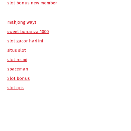
slot bonus new member
mahjong ways
sweet bonanza 1000
slot gacor hari ini
situs slot
slot resmi
spaceman
Slot bonus
slot qris