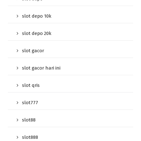
slot depo 10k
slot depo 20k
slot gacor
slot gacor hari ini
slot qris
slot777
slot88
slot888