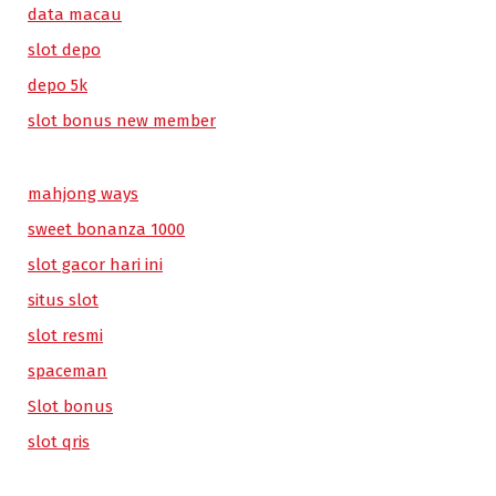
data macau
slot depo
depo 5k
slot bonus new member
mahjong ways
sweet bonanza 1000
slot gacor hari ini
situs slot
slot resmi
spaceman
Slot bonus
slot qris