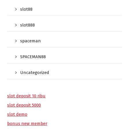
slot88
slot888
spaceman
SPACEMAN88
Uncategorized
slot deposit 10 ribu
slot deposit 5000
slot demo
bonus new member