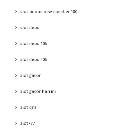
slot bonus new member 100
slot depo
slot depo 10k
slot depo 20k
slot gacor
slot gacor hari ini
slot qris
slot777