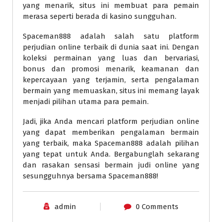
yang menarik, situs ini membuat para pemain
merasa seperti berada di kasino sungguhan.
Spaceman888 adalah salah satu platform
perjudian online terbaik di dunia saat ini. Dengan
koleksi permainan yang luas dan bervariasi,
bonus dan promosi menarik, keamanan dan
kepercayaan yang terjamin, serta pengalaman
bermain yang memuaskan, situs ini memang layak
menjadi pilihan utama para pemain.
Jadi, jika Anda mencari platform perjudian online
yang dapat memberikan pengalaman bermain
yang terbaik, maka Spaceman888 adalah pilihan
yang tepat untuk Anda. Bergabunglah sekarang
dan rasakan sensasi bermain judi online yang
sesungguhnya bersama Spaceman888!
admin
0 Comments