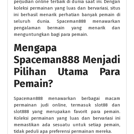
perjudian online terbaik di dunia saat ini. Dengan
koleksi permainan yang luas dan bervariasi, situs
ini berhasil menarik perhatian banyak pemain di
seluruh dunia. Spaceman888 menawarkan
pengalaman bermain yang menarik dan
menguntungkan bagi para pemain.
Mengapa
Spaceman888 Menjadi
Pilihan Utama Para
Pemain?
Spaceman888 menawarkan berbagai macam
permainan judi online, termasuk slot88 dan
slot888 yang merupakan favorit para pemain.
Koleksi permainan yang luas dan bervariasi ini
memastikan ada sesuatu untuk setiap pemain,
tidak peduli apa preferensi permainan mereka.