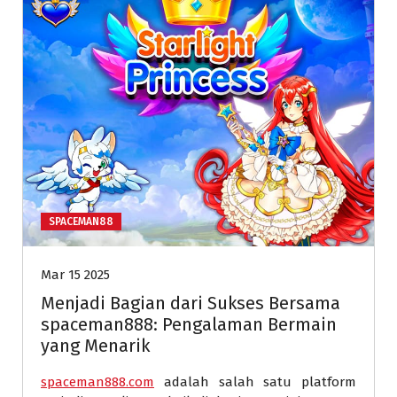
SPACEMAN88
Mar 15 2025
Menjadi Bagian dari Sukses Bersama
spaceman888: Pengalaman Bermain
yang Menarik
spaceman888.com
adalah salah satu platform