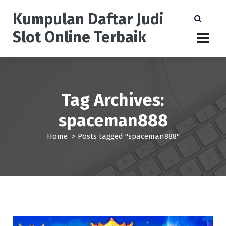
S
Kumpulan Daftar Judi
k
i
Slot Online Terbaik
p
t
o
c
o
n
Tag Archives:
t
spaceman888
e
n
Home
>
Posts tagged "spaceman888"
t