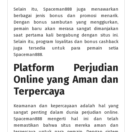
Selain itu, Spaceman888 juga menawarkan
berbagai jenis bonus dan promosi menarik.
Dengan bonus sambutan yang menggiurkan,
pemain baru akan merasa sangat dimanjakan
saat pertama kali bergabung dengan situs ini.
Selain itu, program loyalitas dan bonus cashback
juga tersedia untuk para pemain setia
Spaceman888.
Platform Perjudian
Online yang Aman dan
Terpercaya
Keamanan dan kepercayaan adalah hal yang
sangat penting dalam dunia perjudian online.
Spaceman888 mengerti hal ini dan telah
memastikan bahwa situs mereka aman dan
terpercaya untuk para pemain. Dengan sistem