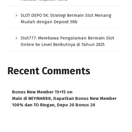
SLOT DEPO 5K: Strategi Bermain Slot Menang
Mudah dengan Deposit 5Rb
Slot777: Membawa Pengalaman Bermain Slot
Online ke Level Berikutnya di Tahun 2025
Recent Comments
Bonus New Member 15+15
on
Main di NEYMAR88, Dapatkan Bonus New Member
100% dan TO Ringan, Depo 20 Bonus 20