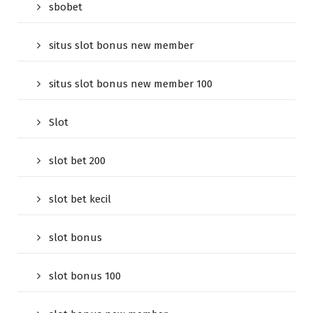
sbobet
situs slot bonus new member
situs slot bonus new member 100
Slot
slot bet 200
slot bet kecil
slot bonus
slot bonus 100