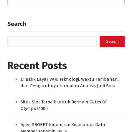
Search
Search
Recent Posts
Di Balik Layar VAR: Teknologi, Waktu Tambahan,
dan Pengaruhnya terhadap Analisis Judi Bola
Situs Slot Terbaik untuk Bermain Gates Of
Olympus1000
Agen SBOBET Indonesia: Keamanan Data
Member Terjamin 100%