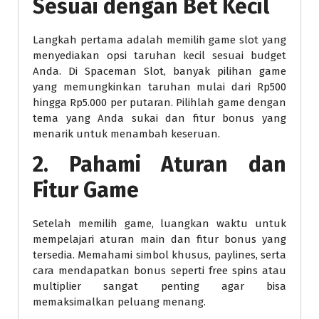
Sesuai dengan Bet Kecil
Langkah pertama adalah memilih game slot yang
menyediakan opsi taruhan kecil sesuai budget
Anda. Di Spaceman Slot, banyak pilihan game
yang memungkinkan taruhan mulai dari Rp500
hingga Rp5.000 per putaran. Pilihlah game dengan
tema yang Anda sukai dan fitur bonus yang
menarik untuk menambah keseruan.
2. Pahami Aturan dan
Fitur Game
Setelah memilih game, luangkan waktu untuk
mempelajari aturan main dan fitur bonus yang
tersedia. Memahami simbol khusus, paylines, serta
cara mendapatkan bonus seperti free spins atau
multiplier sangat penting agar bisa
memaksimalkan peluang menang.