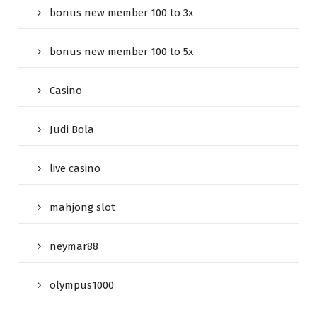
bonus new member 100 to 3x
bonus new member 100 to 5x
Casino
Judi Bola
live casino
mahjong slot
neymar88
olympus1000