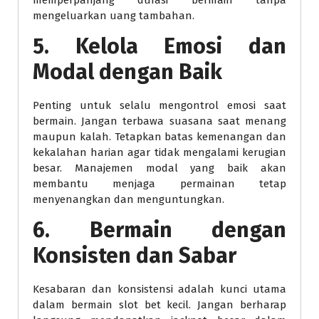
memperpanjang durasi bermain tanpa
mengeluarkan uang tambahan.
5. Kelola Emosi dan
Modal dengan Baik
Penting untuk selalu mengontrol emosi saat
bermain. Jangan terbawa suasana saat menang
maupun kalah. Tetapkan batas kemenangan dan
kekalahan harian agar tidak mengalami kerugian
besar. Manajemen modal yang baik akan
membantu menjaga permainan tetap
menyenangkan dan menguntungkan.
6. Bermain dengan
Konsisten dan Sabar
Kesabaran dan konsistensi adalah kunci utama
dalam bermain slot bet kecil. Jangan berharap