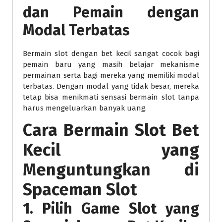
dan Pemain dengan
Modal Terbatas
Bermain slot dengan bet kecil sangat cocok bagi
pemain baru yang masih belajar mekanisme
permainan serta bagi mereka yang memiliki modal
terbatas. Dengan modal yang tidak besar, mereka
tetap bisa menikmati sensasi bermain slot tanpa
harus mengeluarkan banyak uang.
Cara Bermain Slot Bet
Kecil yang
Menguntungkan di
Spaceman Slot
1. Pilih Game Slot yang