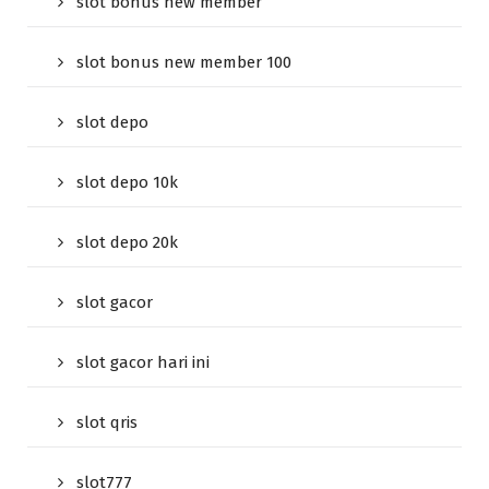
slot bonus new member
slot bonus new member 100
slot depo
slot depo 10k
slot depo 20k
slot gacor
slot gacor hari ini
slot qris
slot777