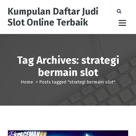
S
Kumpulan Daftar Judi
k
i
Slot Online Terbaik
p
t
o
c
o
n
Tag Archives: strategi
t
bermain slot
e
n
Home
>
Posts tagged "strategi bermain slot"
t