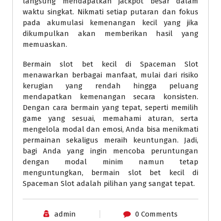
langsung mendapatkan jackpot besar dalam
waktu singkat. Nikmati setiap putaran dan fokus
pada akumulasi kemenangan kecil yang jika
dikumpulkan akan memberikan hasil yang
memuaskan.
Bermain slot bet kecil di Spaceman Slot
menawarkan berbagai manfaat, mulai dari risiko
kerugian yang rendah hingga peluang
mendapatkan kemenangan secara konsisten.
Dengan cara bermain yang tepat, seperti memilih
game yang sesuai, memahami aturan, serta
mengelola modal dan emosi, Anda bisa menikmati
permainan sekaligus meraih keuntungan. Jadi,
bagi Anda yang ingin mencoba peruntungan
dengan modal minim namun tetap
menguntungkan, bermain slot bet kecil di
Spaceman Slot adalah pilihan yang sangat tepat.
admin
0 Comments