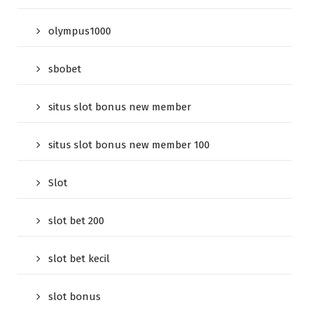
olympus1000
sbobet
situs slot bonus new member
situs slot bonus new member 100
Slot
slot bet 200
slot bet kecil
slot bonus