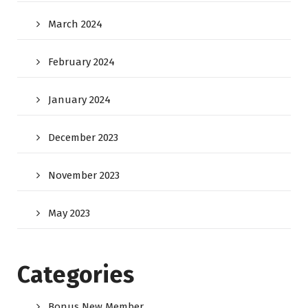
March 2024
February 2024
January 2024
December 2023
November 2023
May 2023
Categories
Bonus New Member