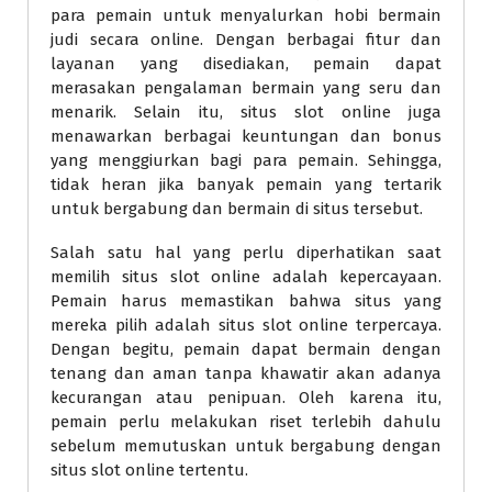
para pemain untuk menyalurkan hobi bermain
judi secara online. Dengan berbagai fitur dan
layanan yang disediakan, pemain dapat
merasakan pengalaman bermain yang seru dan
menarik. Selain itu, situs slot online juga
menawarkan berbagai keuntungan dan bonus
yang menggiurkan bagi para pemain. Sehingga,
tidak heran jika banyak pemain yang tertarik
untuk bergabung dan bermain di situs tersebut.
Salah satu hal yang perlu diperhatikan saat
memilih situs slot online adalah kepercayaan.
Pemain harus memastikan bahwa situs yang
mereka pilih adalah situs slot online terpercaya.
Dengan begitu, pemain dapat bermain dengan
tenang dan aman tanpa khawatir akan adanya
kecurangan atau penipuan. Oleh karena itu,
pemain perlu melakukan riset terlebih dahulu
sebelum memutuskan untuk bergabung dengan
situs slot online tertentu.