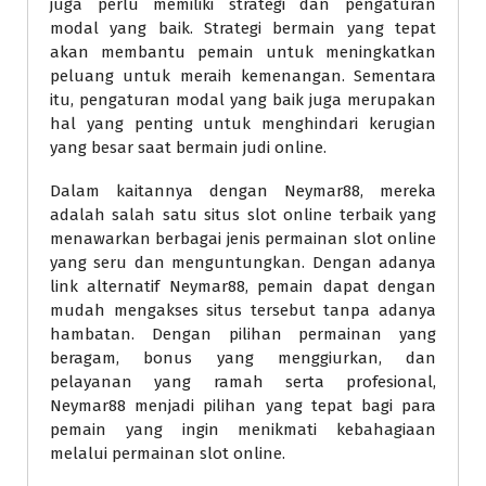
juga perlu memiliki strategi dan pengaturan
modal yang baik. Strategi bermain yang tepat
akan membantu pemain untuk meningkatkan
peluang untuk meraih kemenangan. Sementara
itu, pengaturan modal yang baik juga merupakan
hal yang penting untuk menghindari kerugian
yang besar saat bermain judi online.
Dalam kaitannya dengan Neymar88, mereka
adalah salah satu situs slot online terbaik yang
menawarkan berbagai jenis permainan slot online
yang seru dan menguntungkan. Dengan adanya
link alternatif Neymar88, pemain dapat dengan
mudah mengakses situs tersebut tanpa adanya
hambatan. Dengan pilihan permainan yang
beragam, bonus yang menggiurkan, dan
pelayanan yang ramah serta profesional,
Neymar88 menjadi pilihan yang tepat bagi para
pemain yang ingin menikmati kebahagiaan
melalui permainan slot online.