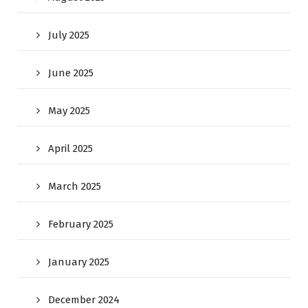
July 2025
June 2025
May 2025
April 2025
March 2025
February 2025
January 2025
December 2024