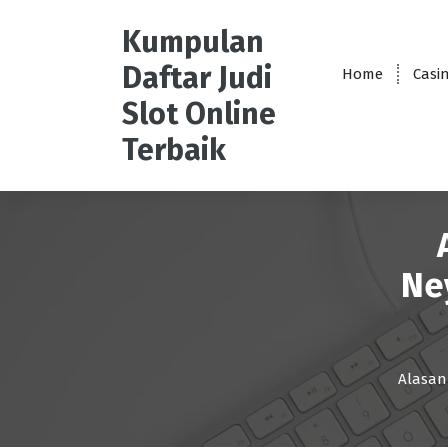
S
k
Kumpulan
i
Daftar Judi
Home
Casi
p
t
Slot Online
o
Terbaik
c
o
n
t
e
n
t
Ne
Alasan