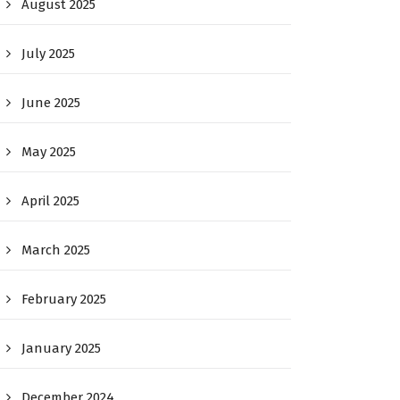
August 2025
July 2025
June 2025
May 2025
April 2025
March 2025
February 2025
January 2025
December 2024