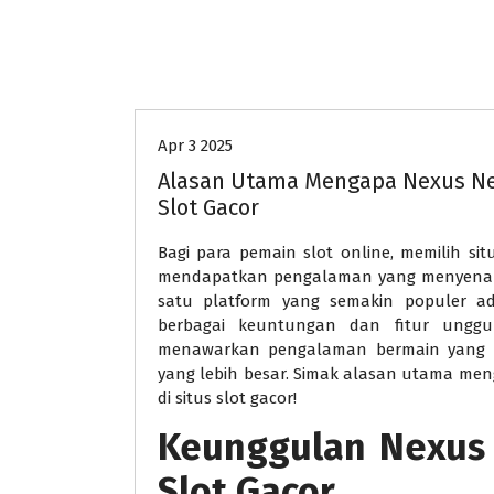
Slot
Apr 3 2025
Alasan Utama Mengapa Nexus Neym
Slot Gacor
Bagi para pemain slot online, memilih s
mendapatkan pengalaman yang menyena
satu platform yang semakin populer a
berbagai keuntungan dan fitur unggul
menawarkan pengalaman bermain yang l
yang lebih besar. Simak alasan utama men
di situs slot gacor!
Keunggulan Nexus 
Slot Gacor