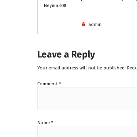
Neymar88!
admin
Leave a Reply
Your email address will not be published.
Requ
Comment
*
Name
*