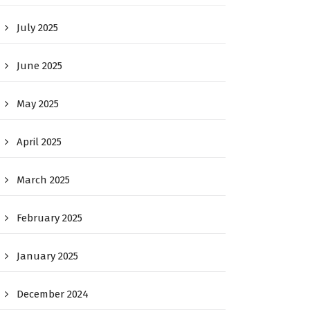
July 2025
June 2025
May 2025
April 2025
March 2025
February 2025
January 2025
December 2024