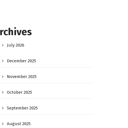
rchives
July 2026
December 2025
November 2025
October 2025
September 2025
August 2025