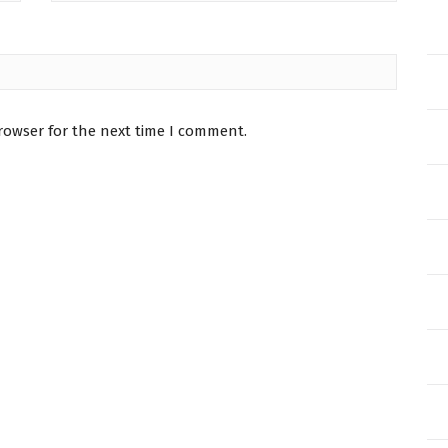
rowser for the next time I comment.