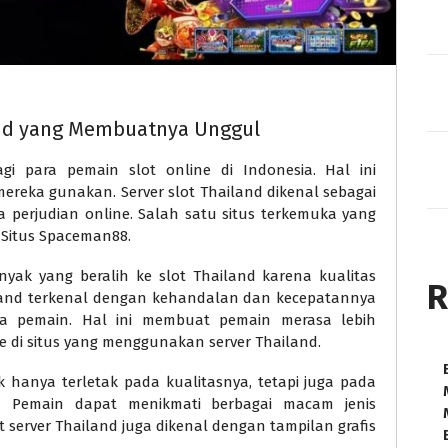
land yang Membuatnya Unggul
gi para pemain slot online di Indonesia. Hal ini
ereka gunakan. Server slot Thailand dikenal sebagai
a perjudian online. Salah satu situs terkemuka yang
 Situs Spaceman88.
nyak yang beralih ke slot Thailand karena kualitas
R
hailand terkenal dengan kehandalan dan kecepatannya
a pemain. Hal ini membuat pemain merasa lebih
 di situs yang menggunakan server Thailand.
k hanya terletak pada kualitasnya, tetapi juga pada
a. Pemain dapat menikmati berbagai macam jenis
 server Thailand juga dikenal dengan tampilan grafis