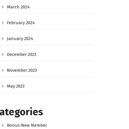
March 2024
February 2024
January 2024
December 2023
November 2023
May 2023
ategories
Bonus New Member