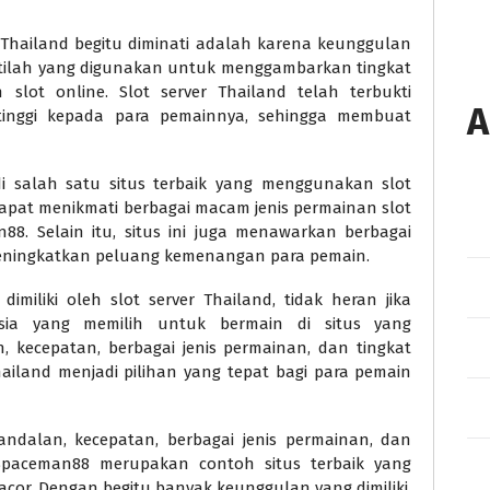
 Thailand begitu diminati adalah karena keunggulan
stilah yang digunakan untuk menggambarkan tingkat
lot online. Slot server Thailand telah terbukti
A
inggi kepada para pemainnya, sehingga membuat
di salah satu situs terbaik yang menggunakan slot
dapat menikmati berbagai macam jenis permainan slot
88. Selain itu, situs ini juga menawarkan berbagai
eningkatkan peluang kemenangan para pemain.
miliki oleh slot server Thailand, tidak heran jika
sia yang memilih untuk bermain di situs yang
 kecepatan, berbagai jenis permainan, dan tingkat
iland menjadi pilihan yang tepat bagi para pemain
andalan, kecepatan, berbagai jenis permainan, dan
 Spaceman88 merupakan contoh situs terbaik yang
cor. Dengan begitu banyak keunggulan yang dimiliki,