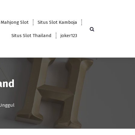
Mahjong Slot
Situs Slot Kamboja
Situs Slot Thailand
joker123
and
 Unggul