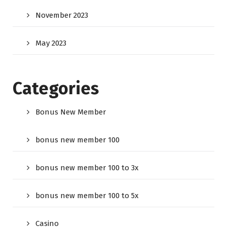
November 2023
May 2023
Categories
Bonus New Member
bonus new member 100
bonus new member 100 to 3x
bonus new member 100 to 5x
Casino