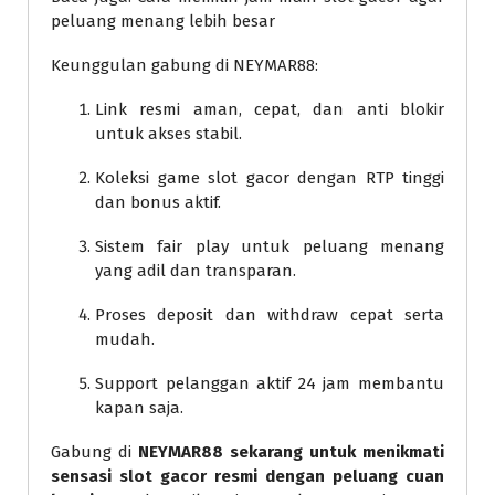
peluang menang lebih besar
Keunggulan gabung di NEYMAR88:
Link resmi aman, cepat, dan anti blokir
untuk akses stabil.
Koleksi game slot gacor dengan RTP tinggi
dan bonus aktif.
Sistem fair play untuk peluang menang
yang adil dan transparan.
Proses deposit dan withdraw cepat serta
mudah.
Support pelanggan aktif 24 jam membantu
kapan saja.
Gabung di
NEYMAR88 sekarang untuk menikmati
sensasi slot gacor resmi dengan peluang cuan