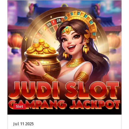
Slot
Jul 11 2025