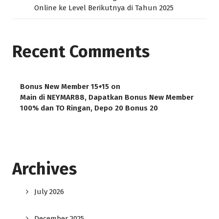
Online ke Level Berikutnya di Tahun 2025
Recent Comments
Bonus New Member 15+15
on
Main di NEYMAR88, Dapatkan Bonus New Member
100% dan TO Ringan, Depo 20 Bonus 20
Archives
July 2026
December 2025