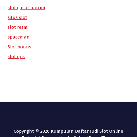
slot gacor hari ini
situs slot
slot resmi
spaceman
Slot bonus
slot qris
Copyright © 2026 Kumpulan Daftar Judi Slot Online