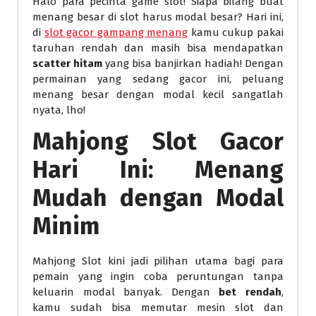
Halo para pecinta game slot! Siapa bilang buat
menang besar di slot harus modal besar? Hari ini,
di
slot gacor gampang menang
kamu cukup pakai
taruhan rendah dan masih bisa mendapatkan
scatter hitam
yang bisa banjirkan hadiah! Dengan
permainan yang sedang gacor ini, peluang
menang besar dengan modal kecil sangatlah
nyata, lho!
Mahjong Slot Gacor
Hari Ini: Menang
Mudah dengan Modal
Minim
Mahjong Slot kini jadi pilihan utama bagi para
pemain yang ingin coba peruntungan tanpa
keluarin modal banyak. Dengan
bet rendah
,
kamu sudah bisa memutar mesin slot dan