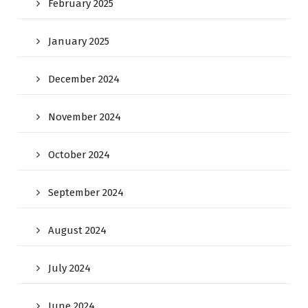
February 2025
January 2025
December 2024
November 2024
October 2024
September 2024
August 2024
July 2024
June 2024