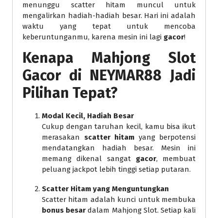
menunggu scatter hitam muncul untuk
mengalirkan hadiah-hadiah besar. Hari ini adalah
waktu yang tepat untuk mencoba
keberuntunganmu, karena mesin ini lagi
gacor
!
Kenapa Mahjong Slot
Gacor di NEYMAR88 Jadi
Pilihan Tepat?
Modal Kecil, Hadiah Besar
Cukup dengan taruhan kecil, kamu bisa ikut
merasakan
scatter hitam
yang berpotensi
mendatangkan hadiah besar. Mesin ini
memang dikenal sangat
gacor
, membuat
peluang jackpot lebih tinggi setiap putaran.
Scatter Hitam yang Menguntungkan
Scatter hitam adalah kunci untuk membuka
bonus besar
dalam Mahjong Slot. Setiap kali