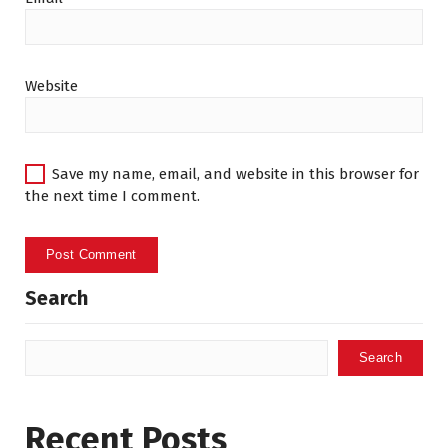
Website
Save my name, email, and website in this browser for
the next time I comment.
Search
Search
Recent Posts