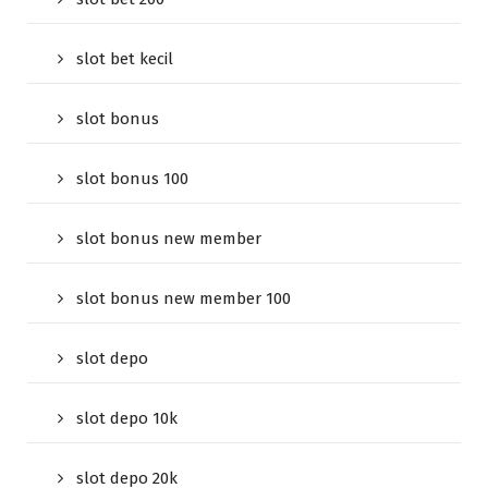
slot bet kecil
slot bonus
slot bonus 100
slot bonus new member
slot bonus new member 100
slot depo
slot depo 10k
slot depo 20k