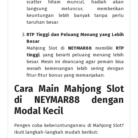
scatter hitam muncul, hadiah akan
langsung meluncur, memberikan
keuntungan lebih banyak tanpa perlu
taruhan besar.
RTP Tinggi dan Peluang Menang yang Lebih
Besar
Mahjong Slot di
NEYMAR88
memiliki
RTP
tinggi
, yang berarti peluang menang lebih
besar. Mesin ini dirancang agar pemain bisa
meraih kemenangan lebih sering dengan
fitur-fitur bonus yang memanjakan.
Cara Main Mahjong Slot
di NEYMAR88 dengan
Modal Kecil
Pengen coba keberuntunganmu di Mahjong Slot?
Ikuti langkah-langkah mudah berikut: