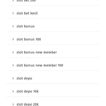
slot bet 200
slot bet kecil
slot bonus
slot bonus 100
slot bonus new member
slot bonus new member 100
slot depo
slot depo 10k
slot depo 20k