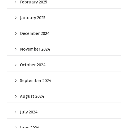
February 2025
January 2025
December 2024
November 2024
October 2024
September 2024
August 2024
July 2024
June 2024