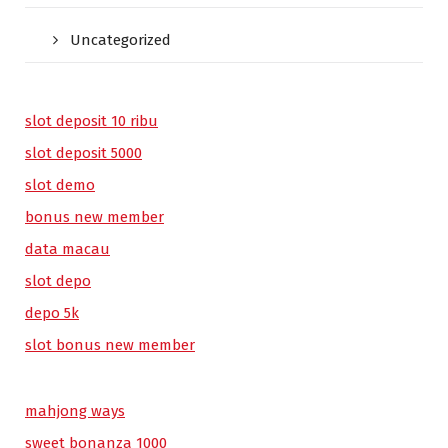
Uncategorized
slot deposit 10 ribu
slot deposit 5000
slot demo
bonus new member
data macau
slot depo
depo 5k
slot bonus new member
mahjong ways
sweet bonanza 1000