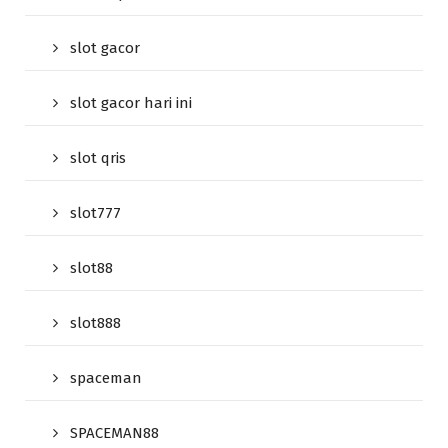
slot gacor
slot gacor hari ini
slot qris
slot777
slot88
slot888
spaceman
SPACEMAN88