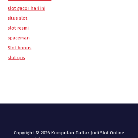
slot gacor hari ini
situs slot
slot resmi
spaceman
Slot bonus
slot qris
Copyright © 2026 Kumpulan Daftar Judi Slot Online