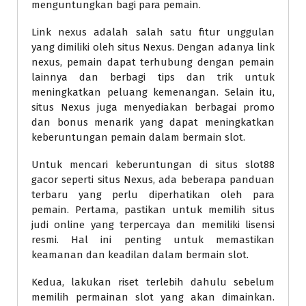
menguntungkan bagi para pemain.
Link nexus adalah salah satu fitur unggulan
yang dimiliki oleh situs Nexus. Dengan adanya link
nexus, pemain dapat terhubung dengan pemain
lainnya dan berbagi tips dan trik untuk
meningkatkan peluang kemenangan. Selain itu,
situs Nexus juga menyediakan berbagai promo
dan bonus menarik yang dapat meningkatkan
keberuntungan pemain dalam bermain slot.
Untuk mencari keberuntungan di situs slot88
gacor seperti situs Nexus, ada beberapa panduan
terbaru yang perlu diperhatikan oleh para
pemain. Pertama, pastikan untuk memilih situs
judi online yang terpercaya dan memiliki lisensi
resmi. Hal ini penting untuk memastikan
keamanan dan keadilan dalam bermain slot.
Kedua, lakukan riset terlebih dahulu sebelum
memilih permainan slot yang akan dimainkan.