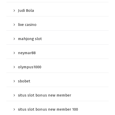
Judi Bola
live casino
mahjong slot
neymar88
olympus1000
sbobet
situs slot bonus new member
situs slot bonus new member 100