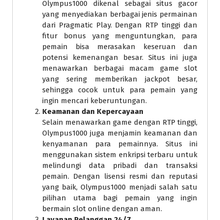
Olympus1000 dikenal sebagai situs gacor
yang menyediakan berbagai jenis permainan
dari Pragmatic Play. Dengan RTP tinggi dan
fitur bonus yang menguntungkan, para
pemain bisa merasakan keseruan dan
potensi kemenangan besar. Situs ini juga
menawarkan berbagai macam game slot
yang sering memberikan jackpot besar,
sehingga cocok untuk para pemain yang
ingin mencari keberuntungan.
Keamanan dan Kepercayaan
Selain menawarkan game dengan RTP tinggi,
Olympus1000 juga menjamin keamanan dan
kenyamanan para pemainnya. Situs ini
menggunakan sistem enkripsi terbaru untuk
melindungi data pribadi dan transaksi
pemain. Dengan lisensi resmi dan reputasi
yang baik, Olympus1000 menjadi salah satu
pilihan utama bagi pemain yang ingin
bermain slot online dengan aman.
Layanan Pelanggan 24/7