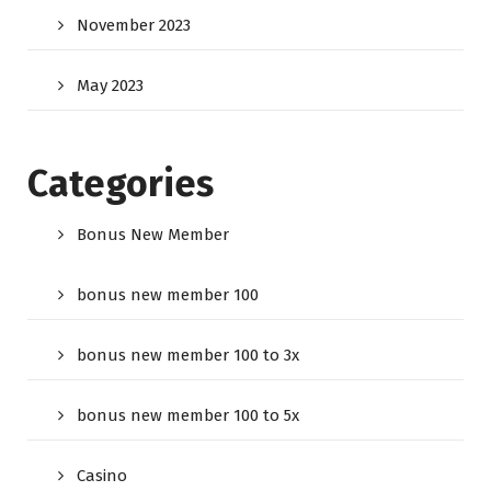
November 2023
May 2023
Categories
Bonus New Member
bonus new member 100
bonus new member 100 to 3x
bonus new member 100 to 5x
Casino