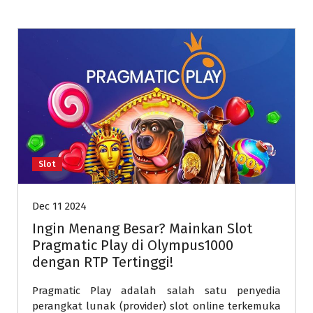
Slot
Dec 11 2024
Ingin Menang Besar? Mainkan Slot
Pragmatic Play di Olympus1000
dengan RTP Tertinggi!
Pragmatic Play adalah salah satu penyedia
perangkat lunak (provider) slot online terkemuka