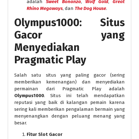
adalah
Sweet Bonanza
,
Wolf Gold
,
Great
Rhino Megaways
, dan
The Dog House
.
Olympus1000: Situs
Gacor yang
Menyediakan
Pragmatic Play
Salah satu situs yang paling gacor (sering
memberikan kemenangan) dan menyediakan
permainan dari Pragmatic Play adalah
Olympus1000
. Situs ini telah mendapatkan
reputasi yang baik di kalangan pemain karena
sering kali memberikan pengalaman bermain yang
menyenangkan dengan peluang menang yang
besar.
Fitur Slot Gacor