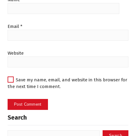
Email
*
Website
Save my name, email, and website in this browser for
the next time I comment.
Search
Search