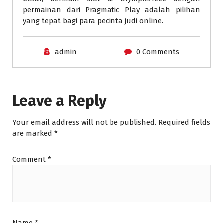
permainan dari Pragmatic Play adalah pilihan
yang tepat bagi para pecinta judi online.
admin
0 Comments
Leave a Reply
Your email address will not be published.
Required fields
are marked
*
Comment
*
Name
*