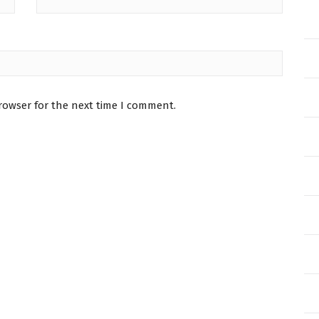
rowser for the next time I comment.