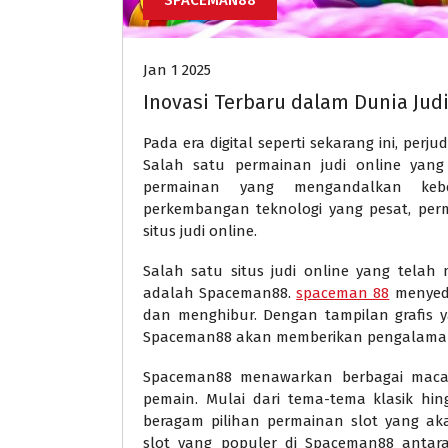
Jan 1 2025
Inovasi Terbaru dalam Dunia Jud
Pada era digital seperti sekarang ini, per
Salah satu permainan judi online yang
permainan yang mengandalkan keb
perkembangan teknologi yang pesat, perm
situs judi online.
Salah satu situs judi online yang telah 
adalah Spaceman88.
spaceman 88
menyedi
dan menghibur. Dengan tampilan grafis 
Spaceman88 akan memberikan pengalaman 
Spaceman88 menawarkan berbagai macam
pemain. Mulai dari tema-tema klasik hi
beragam pilihan permainan slot yang a
slot yang populer di Spaceman88 antara