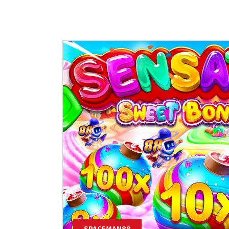
SPACEMAN88