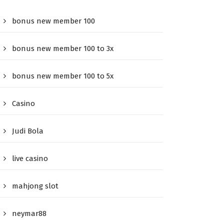
bonus new member 100
bonus new member 100 to 3x
bonus new member 100 to 5x
Casino
Judi Bola
live casino
mahjong slot
neymar88