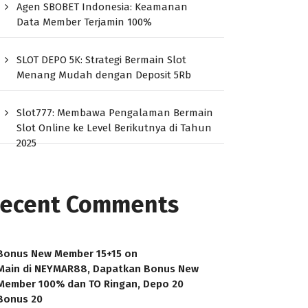
Agen SBOBET Indonesia: Keamanan
Data Member Terjamin 100%
SLOT DEPO 5K: Strategi Bermain Slot
Menang Mudah dengan Deposit 5Rb
Slot777: Membawa Pengalaman Bermain
Slot Online ke Level Berikutnya di Tahun
2025
ecent Comments
Bonus New Member 15+15
on
Main di NEYMAR88, Dapatkan Bonus New
Member 100% dan TO Ringan, Depo 20
Bonus 20