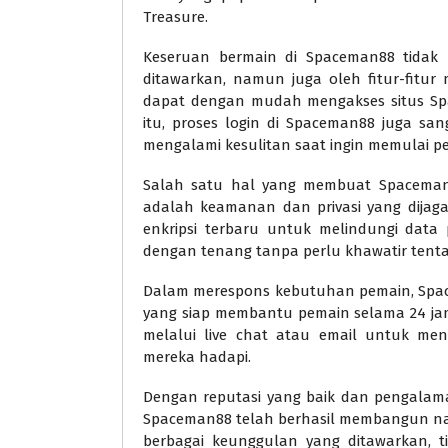
Treasure.
Keseruan bermain di Spaceman88 tidak 
ditawarkan, namun juga oleh fitur-fitur 
dapat dengan mudah mengakses situs Spac
itu, proses login di Spaceman88 juga s
mengalami kesulitan saat ingin memulai p
Salah satu hal yang membuat Spaceman8
adalah keamanan dan privasi yang dijag
enkripsi terbaru untuk melindungi data
dengan tenang tanpa perlu khawatir tent
Dalam merespons kebutuhan pemain, Spac
yang siap membantu pemain selama 24 ja
melalui live chat atau email untuk m
mereka hadapi.
Dengan reputasi yang baik dan pengalama
Spaceman88 telah berhasil membangun nam
berbagai keunggulan yang ditawarkan, ti