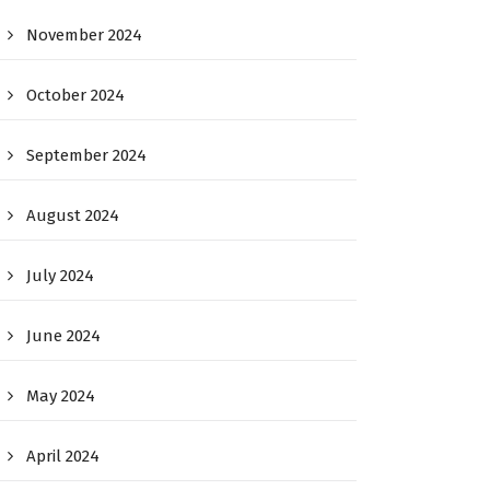
November 2024
October 2024
September 2024
August 2024
July 2024
June 2024
May 2024
April 2024