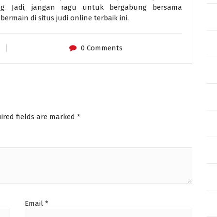
ng. Jadi, jangan ragu untuk bergabung bersama
main di situs judi online terbaik ini.
0 Comments
ired fields are marked
*
Email
*