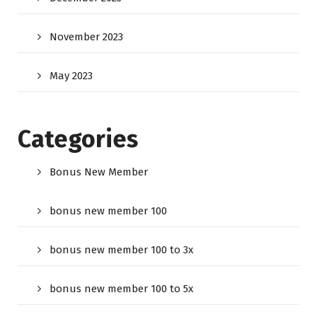
November 2023
May 2023
Categories
Bonus New Member
bonus new member 100
bonus new member 100 to 3x
bonus new member 100 to 5x