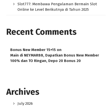
Slot777: Membawa Pengalaman Bermain Slot
Online ke Level Berikutnya di Tahun 2025
Recent Comments
Bonus New Member 15+15
on
Main di NEYMAR88, Dapatkan Bonus New Member
100% dan TO Ringan, Depo 20 Bonus 20
Archives
July 2026