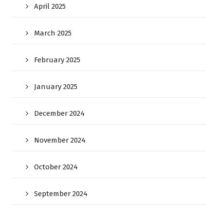
April 2025
March 2025
February 2025
January 2025
December 2024
November 2024
October 2024
September 2024