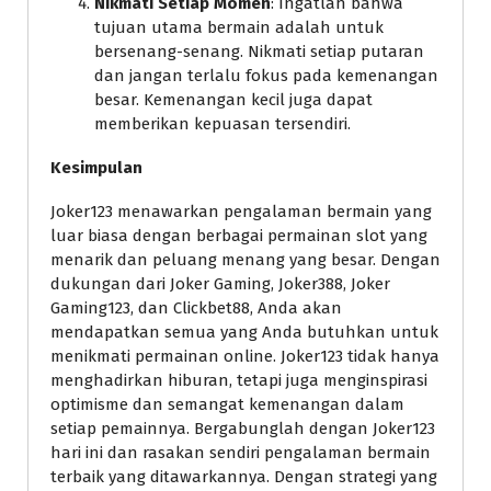
Nikmati Setiap Momen
: Ingatlah bahwa
tujuan utama bermain adalah untuk
bersenang-senang. Nikmati setiap putaran
dan jangan terlalu fokus pada kemenangan
besar. Kemenangan kecil juga dapat
memberikan kepuasan tersendiri.
Kesimpulan
Joker123 menawarkan pengalaman bermain yang
luar biasa dengan berbagai permainan slot yang
menarik dan peluang menang yang besar. Dengan
dukungan dari Joker Gaming, Joker388, Joker
Gaming123, dan Clickbet88, Anda akan
mendapatkan semua yang Anda butuhkan untuk
menikmati permainan online. Joker123 tidak hanya
menghadirkan hiburan, tetapi juga menginspirasi
optimisme dan semangat kemenangan dalam
setiap pemainnya. Bergabunglah dengan Joker123
hari ini dan rasakan sendiri pengalaman bermain
terbaik yang ditawarkannya. Dengan strategi yang