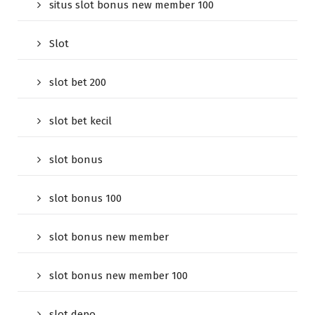
situs slot bonus new member 100
Slot
slot bet 200
slot bet kecil
slot bonus
slot bonus 100
slot bonus new member
slot bonus new member 100
slot depo