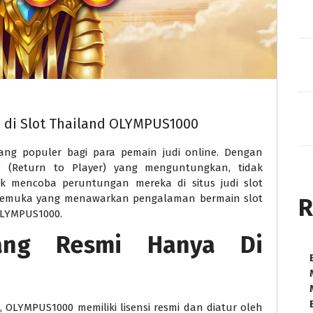
 di Slot Thailand OLYMPUS1000
ang populer bagi para pemain judi online. Dengan
 (Return to Player) yang menguntungkan, tidak
k mencoba peruntungan mereka di situs judi slot
terkemuka yang menawarkan pengalaman bermain slot
R
LYMPUS1000.
Yang Resmi Hanya Di
i, OLYMPUS1000 memiliki lisensi resmi dan diatur oleh