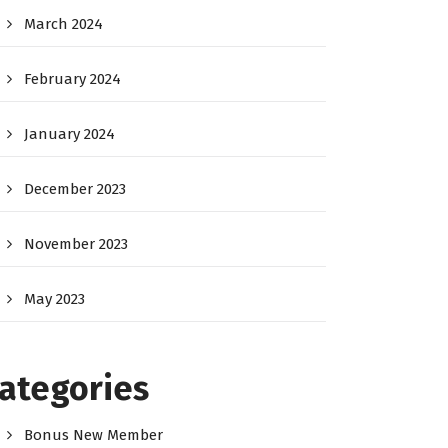
March 2024
February 2024
January 2024
December 2023
November 2023
May 2023
ategories
Bonus New Member