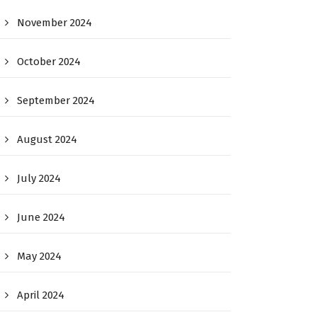
November 2024
October 2024
September 2024
August 2024
July 2024
June 2024
May 2024
April 2024