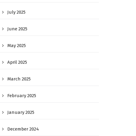
July 2025
June 2025
May 2025
April 2025
March 2025
February 2025
January 2025
December 2024