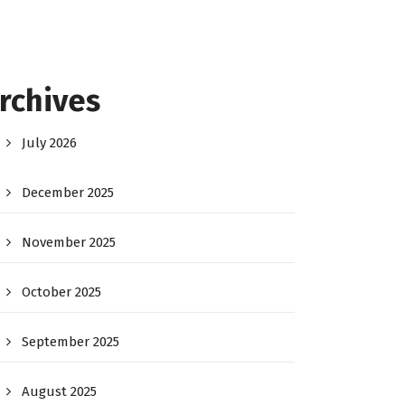
rchives
July 2026
December 2025
November 2025
October 2025
September 2025
August 2025