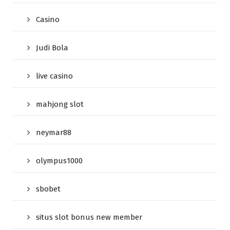
Casino
Judi Bola
live casino
mahjong slot
neymar88
olympus1000
sbobet
situs slot bonus new member