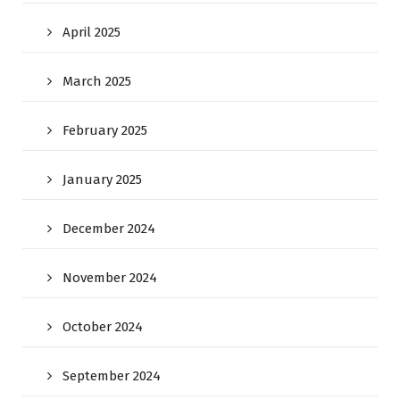
April 2025
March 2025
February 2025
January 2025
December 2024
November 2024
October 2024
September 2024