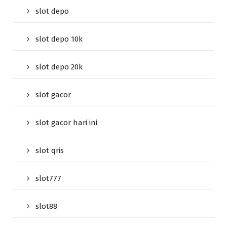
slot depo
slot depo 10k
slot depo 20k
slot gacor
slot gacor hari ini
slot qris
slot777
slot88