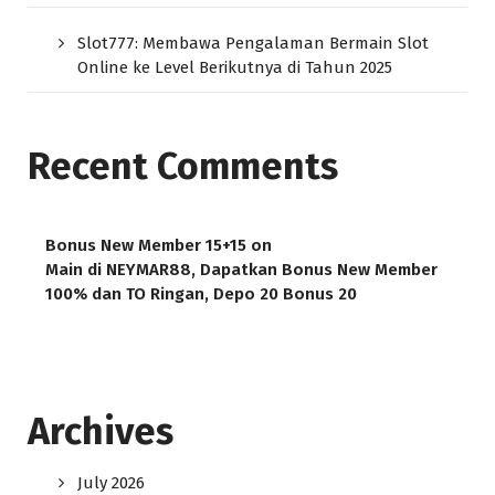
Slot777: Membawa Pengalaman Bermain Slot
Online ke Level Berikutnya di Tahun 2025
Recent Comments
Bonus New Member 15+15
on
Main di NEYMAR88, Dapatkan Bonus New Member
100% dan TO Ringan, Depo 20 Bonus 20
Archives
July 2026