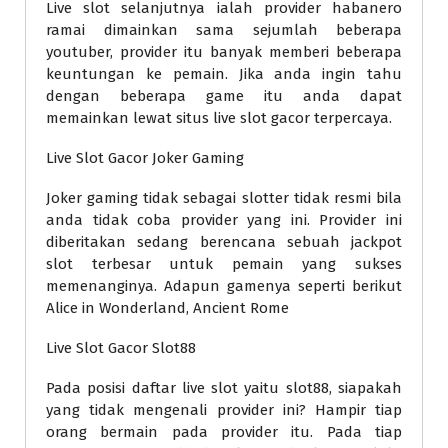
Live slot selanjutnya ialah provider habanero
ramai dimainkan sama sejumlah beberapa
youtuber, provider itu banyak memberi beberapa
keuntungan ke pemain. Jika anda ingin tahu
dengan beberapa game itu anda dapat
memainkan lewat situs live slot gacor terpercaya.
Live Slot Gacor Joker Gaming
Joker gaming tidak sebagai slotter tidak resmi bila
anda tidak coba provider yang ini. Provider ini
diberitakan sedang berencana sebuah jackpot
slot terbesar untuk pemain yang sukses
memenanginya. Adapun gamenya seperti berikut
Alice in Wonderland, Ancient Rome
Live Slot Gacor Slot88
Pada posisi daftar live slot yaitu slot88, siapakah
yang tidak mengenali provider ini? Hampir tiap
orang bermain pada provider itu. Pada tiap