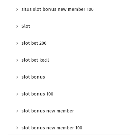
situs slot bonus new member 100
Slot
slot bet 200
slot bet kecil
slot bonus
slot bonus 100
slot bonus new member
slot bonus new member 100