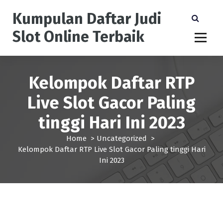
S
Kumpulan Daftar Judi
k
i
Slot Online Terbaik
p
t
o
c
Kelompok Daftar RTP
o
n
Live Slot Gacor Paling
t
e
tinggi Hari Ini 2023
n
t
Home
>
Uncategorized
>
Kelompok Daftar RTP Live Slot Gacor Paling tinggi Hari
Ini 2023
Uncategorized