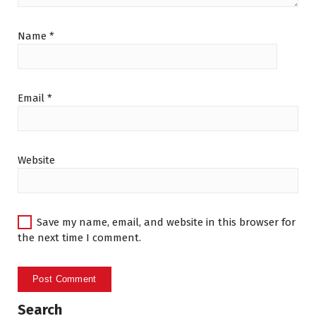
Name
*
Email
*
Website
Save my name, email, and website in this browser for
the next time I comment.
Search