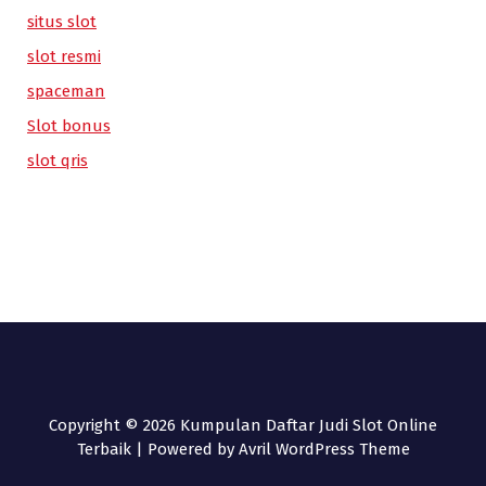
situs slot
slot resmi
spaceman
Slot bonus
slot qris
Copyright © 2026 Kumpulan Daftar Judi Slot Online
Terbaik | Powered by
Avril WordPress Theme