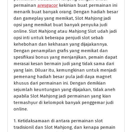
permainan
aresgacor
kekinian buat permainan ini
menarik buat banyak orang. Dengan hadiah besar
dan gameplay yang memikat, Slot Mahjong jadi
opsi yang memikat buat banyak penyuka judi
online. Slot Mahjong atau Mahjong Slot udah jadi
opsi inti untuk beberapa penjudi slot sebab
kehebohan dan kekhasan yang dijajakannya.
Dengan penampilan grafis yang memikat dan
spesifikasi bonus yang menjanjikan, pemain dapat
merasai kesan bermain judi yang tidak sama dari
yang lain. Diluar itu, kemungkinan untuk menjadi
pemenang hadiah besar pula jadi daya magnet
khusus dari permainan ini. Dengan demikian
sejumlah keuntungan yang dijajakan, tidak aneh
apabila Slot Mahjong jadi permainan yang kian
termashyur di kelompok banyak penggemar judi
online.
1. Ketidaksamaan di antara permainan slot
tradisionil dan Slot Mahjong, dan kenapa pemain