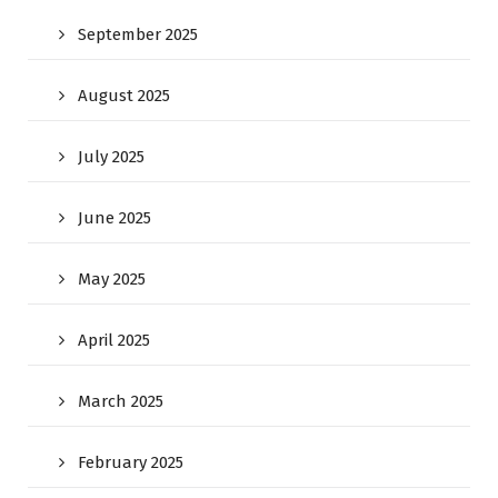
September 2025
August 2025
July 2025
June 2025
May 2025
April 2025
March 2025
February 2025