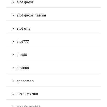
slot gacor
slot gacor hari ini
slot qris
slot777
slot88
slot888
spaceman
SPACEMAN88