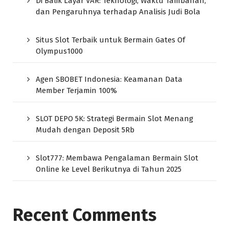
Di Balik Layar VAR: Teknologi, Waktu Tambahan,
dan Pengaruhnya terhadap Analisis Judi Bola
Situs Slot Terbaik untuk Bermain Gates Of
Olympus1000
Agen SBOBET Indonesia: Keamanan Data
Member Terjamin 100%
SLOT DEPO 5K: Strategi Bermain Slot Menang
Mudah dengan Deposit 5Rb
Slot777: Membawa Pengalaman Bermain Slot
Online ke Level Berikutnya di Tahun 2025
Recent Comments