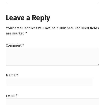
Leave a Reply
Your email address will not be published.
Required fields
are marked
*
Comment
*
Name
*
Email
*