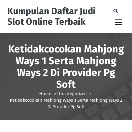
S
Kumpulan Daftar Judi
k
i
Slot Online Terbaik
p
t
o
c
Ketidakcocokan Mahjong
o
n
Ways 1 Serta Mahjong
t
e
Ways 2 Di Provider Pg
n
t
Soft
Home
>
Uncategorized
>
Ketidakcocokan Mahjong Ways 1 Serta Mahjong Ways 2
Di Provider Pg Soft