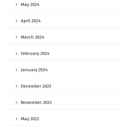
May 2024
April 2024
March 2024
February 2024
January 2024
December 2023
November 2023
May 2023