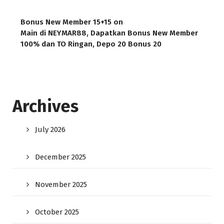
Bonus New Member 15+15
on
Main di NEYMAR88, Dapatkan Bonus New Member
100% dan TO Ringan, Depo 20 Bonus 20
Archives
July 2026
December 2025
November 2025
October 2025