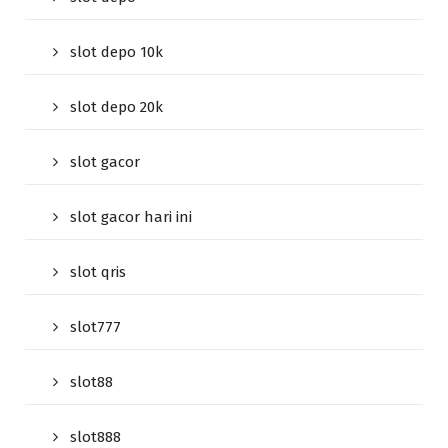
slot depo 10k
slot depo 20k
slot gacor
slot gacor hari ini
slot qris
slot777
slot88
slot888