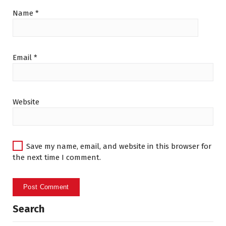
Name
*
Email
*
Website
Save my name, email, and website in this browser for
the next time I comment.
Search