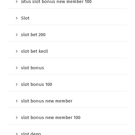
situs slot bonus new member 100
Slot
slot bet 200
slot bet kecil
slot bonus
slot bonus 100
slot bonus new member
slot bonus new member 100
slot depo