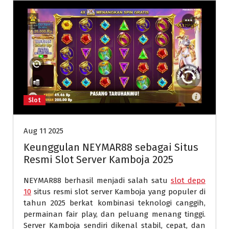
Slot
Aug 11 2025
Keunggulan NEYMAR88 sebagai Situs
Resmi Slot Server Kamboja 2025
NEYMAR88 berhasil menjadi salah satu
slot depo
10
situs resmi slot server Kamboja yang populer di
tahun 2025 berkat kombinasi teknologi canggih,
permainan fair play, dan peluang menang tinggi.
Server Kamboja sendiri dikenal stabil, cepat, dan