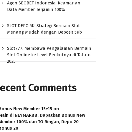
Agen SBOBET Indonesia: Keamanan
Data Member Terjamin 100%
SLOT DEPO 5K: Strategi Bermain Slot
Menang Mudah dengan Deposit 5Rb
Slot777: Membawa Pengalaman Bermain
Slot Online ke Level Berikutnya di Tahun
2025
ecent Comments
Bonus New Member 15+15
on
Main di NEYMAR88, Dapatkan Bonus New
Member 100% dan TO Ringan, Depo 20
Bonus 20