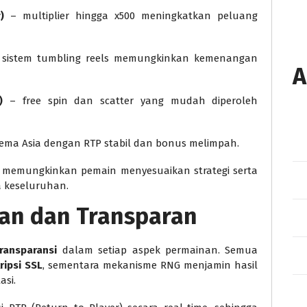
)
– multiplier hingga x500 meningkatkan peluang
sistem tumbling reels memungkinkan kemenangan
A
)
– free spin dan scatter yang mudah diperoleh
tema Asia dengan RTP stabil dan bonus melimpah.
an memungkinkan pemain menyesuaikan strategi serta
 keseluruhan.
an dan Transparan
ransparansi
dalam setiap aspek permainan. Semua
ripsi SSL
, sementara mekanisme RNG menjamin hasil
asi.