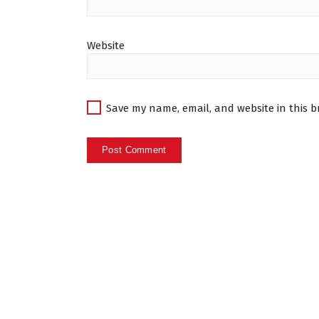
Website
Save my name, email, and website in this b