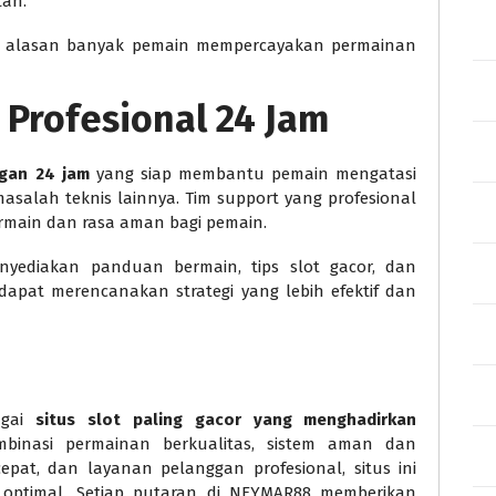
an.
u alasan banyak pemain mempercayakan permainan
Profesional 24 Jam
gan 24 jam
yang siap membantu pemain mengatasi
asalah teknis lainnya. Tim support yang profesional
main dan rasa aman bagi pemain.
yediakan panduan bermain, tips slot gacor, dan
apat merencanakan strategi yang lebih efektif dan
agai
situs slot paling gacor yang menghadirkan
binasi permainan berkualitas, sistem aman dan
epat, dan layanan pelanggan profesional, situs ini
ptimal. Setiap putaran di NEYMAR88 memberikan