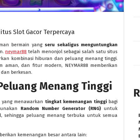
tus Slot Gacor Terpercaya
laman bermain yang
seru sekaligus menguntungkan
in.
neymar88
telah menonjol sebagai salah satu situs
an kombinasi hiburan dan peluang menang tinggi.
tem aman, dan fitur modern, NEYMAR88 memberikan
dan berkesan.
 Peluang Menang Tinggi
R
cor yang menawarkan
tingkat kemenangan tinggi
bagi
ggunakan
Random Number Generator (RNG)
untuk
il, sehingga peluang menang terbuka untuk semua
erikan kemenangan besar antara lain: