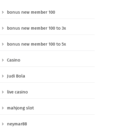
bonus new member 100
bonus new member 100 to 3x
bonus new member 100 to 5x
Casino
Judi Bola
live casino
mahjong slot
neymar88