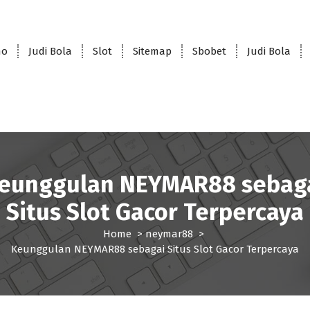
no
Judi Bola
Slot
Sitemap
Sbobet
Judi Bola
eunggulan NEYMAR88 sebag
Situs Slot Gacor Terpercaya
Home
>
neymar88
>
Keunggulan NEYMAR88 sebagai Situs Slot Gacor Terpercaya