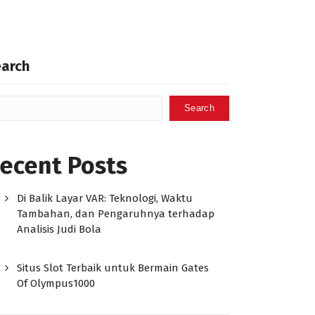
earch
Search
ecent Posts
Di Balik Layar VAR: Teknologi, Waktu
Tambahan, dan Pengaruhnya terhadap
Analisis Judi Bola
Situs Slot Terbaik untuk Bermain Gates
Of Olympus1000