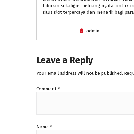
hiburan sekaligus peluang nyata untuk 
situs slot terpercaya dan menarik bagi par
admin
Leave a Reply
Your email address will not be published.
Requ
Comment
*
Name
*