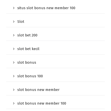
situs slot bonus new member 100
Slot
slot bet 200
slot bet kecil
slot bonus
slot bonus 100
slot bonus new member
slot bonus new member 100