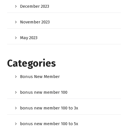
December 2023
November 2023
May 2023
Categories
Bonus New Member
bonus new member 100
bonus new member 100 to 3x
bonus new member 100 to 5x