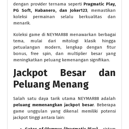
dengan provider ternama seperti
Pragmatic Play,
PG Soft, Habanero, dan Joker123
, memastikan
koleksi permainan selalu berkualitas dan
menarik.
Koleksi game di NEYMAR88 menawarkan berbagai
tema, mulai dari mitologi klasik hingga
petualangan modern, lengkap dengan fitur
bonus, free spin, dan multiplier besar yang
meningkatkan peluang kemenangan signifikan.
Jackpot Besar dan
Peluang Menang
Salah satu daya tarik utama NEYMAR88 adalah
peluang memenangkan jackpot besar
. Beberapa
game unggulan yang dikenal memiliki potensi
jackpot tinggi antara lain: