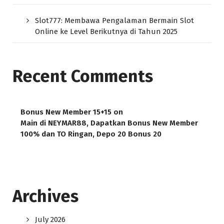
Slot777: Membawa Pengalaman Bermain Slot
Online ke Level Berikutnya di Tahun 2025
Recent Comments
Bonus New Member 15+15
on
Main di NEYMAR88, Dapatkan Bonus New Member
100% dan TO Ringan, Depo 20 Bonus 20
Archives
July 2026