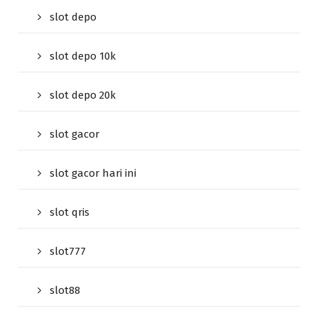
slot depo
slot depo 10k
slot depo 20k
slot gacor
slot gacor hari ini
slot qris
slot777
slot88