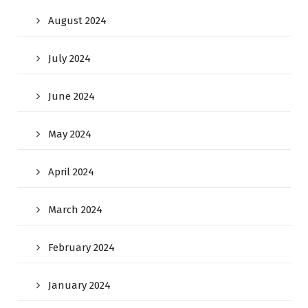
August 2024
July 2024
June 2024
May 2024
April 2024
March 2024
February 2024
January 2024