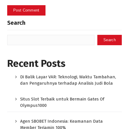
Search
Search
Recent Posts
Di Balik Layar VAR: Teknologi, Waktu Tambahan,
dan Pengaruhnya terhadap Analisis Judi Bola
Situs Slot Terbaik untuk Bermain Gates Of
Olympus1000
Agen SBOBET Indonesia: Keamanan Data
Member Terjamin 100%