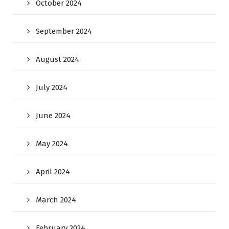
October 2024
September 2024
August 2024
July 2024
June 2024
May 2024
April 2024
March 2024
February 2024