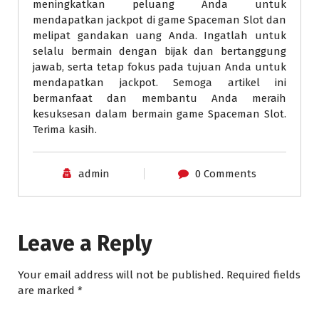
meningkatkan peluang Anda untuk
mendapatkan jackpot di game Spaceman Slot dan
melipat gandakan uang Anda. Ingatlah untuk
selalu bermain dengan bijak dan bertanggung
jawab, serta tetap fokus pada tujuan Anda untuk
mendapatkan jackpot. Semoga artikel ini
bermanfaat dan membantu Anda meraih
kesuksesan dalam bermain game Spaceman Slot.
Terima kasih.
admin
0 Comments
Leave a Reply
Your email address will not be published.
Required fields
are marked
*