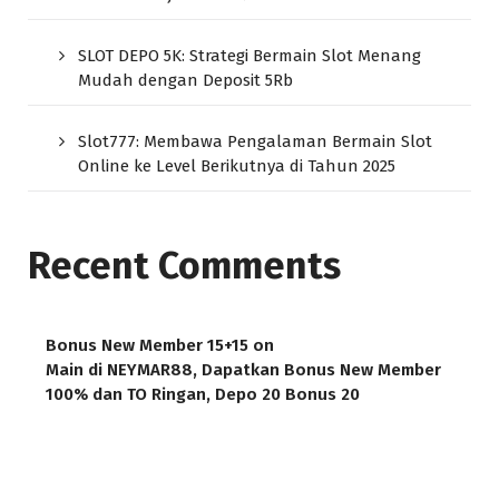
SLOT DEPO 5K: Strategi Bermain Slot Menang
Mudah dengan Deposit 5Rb
Slot777: Membawa Pengalaman Bermain Slot
Online ke Level Berikutnya di Tahun 2025
Recent Comments
Bonus New Member 15+15
on
Main di NEYMAR88, Dapatkan Bonus New Member
100% dan TO Ringan, Depo 20 Bonus 20