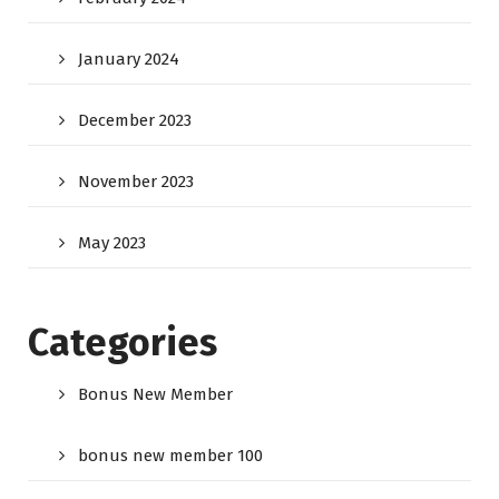
January 2024
December 2023
November 2023
May 2023
Categories
Bonus New Member
bonus new member 100