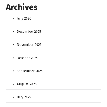
Archives
July 2026
December 2025
November 2025
October 2025
September 2025
August 2025
July 2025