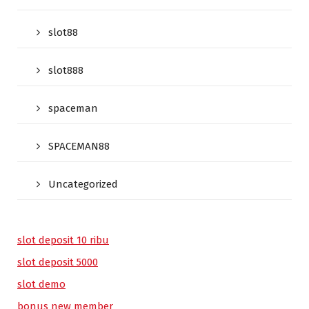
slot88
slot888
spaceman
SPACEMAN88
Uncategorized
slot deposit 10 ribu
slot deposit 5000
slot demo
bonus new member