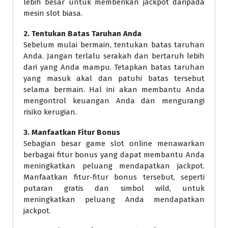
lebih besar untuk memberikan jackpot daripada
mesin slot biasa.
2. Tentukan Batas Taruhan Anda
Sebelum mulai bermain, tentukan batas taruhan
Anda. Jangan terlalu serakah dan bertaruh lebih
dari yang Anda mampu. Tetapkan batas taruhan
yang masuk akal dan patuhi batas tersebut
selama bermain. Hal ini akan membantu Anda
mengontrol keuangan Anda dan mengurangi
risiko kerugian.
3. Manfaatkan Fitur Bonus
Sebagian besar game slot online menawarkan
berbagai fitur bonus yang dapat membantu Anda
meningkatkan peluang mendapatkan jackpot.
Manfaatkan fitur-fitur bonus tersebut, seperti
putaran gratis dan simbol wild, untuk
meningkatkan peluang Anda mendapatkan
jackpot.