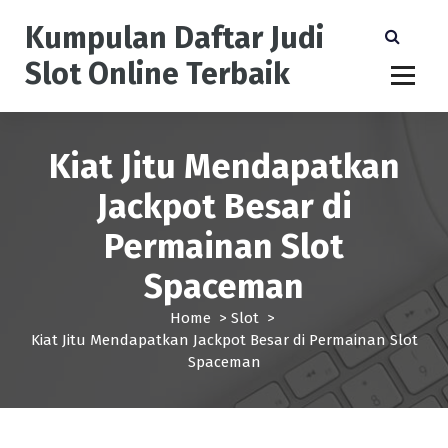
S
Kumpulan Daftar Judi
k
i
Slot Online Terbaik
p
t
o
c
Kiat Jitu Mendapatkan
o
n
Jackpot Besar di
t
e
Permainan Slot
n
t
Spaceman
Home
>
Slot
>
Kiat Jitu Mendapatkan Jackpot Besar di Permainan Slot
Spaceman