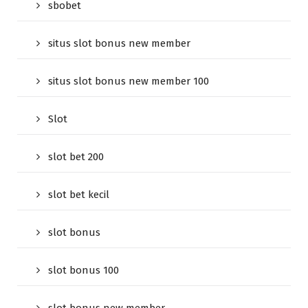
sbobet
situs slot bonus new member
situs slot bonus new member 100
Slot
slot bet 200
slot bet kecil
slot bonus
slot bonus 100