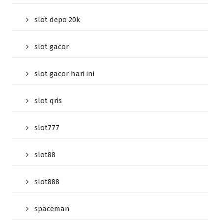
slot depo 20k
slot gacor
slot gacor hari ini
slot qris
slot777
slot88
slot888
spaceman