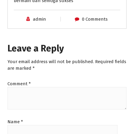
bermain dan semoga sukses
admin
0 Comments
Leave a Reply
Your email address will not be published.
Required fields
are marked
*
Comment
*
Name
*