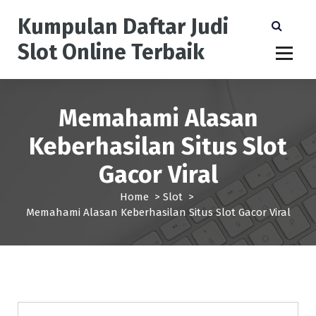
S
Kumpulan Daftar Judi
k
i
Slot Online Terbaik
p
t
o
c
Memahami Alasan
o
n
Keberhasilan Situs Slot
t
e
Gacor Viral
n
t
Home
>
Slot
>
Memahami Alasan Keberhasilan Situs Slot Gacor Viral
Slot