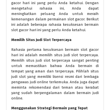
gacor hari ini yang perlu Anda ketahui. Dengan
mengetahui rahasia ini, Anda dapat
meningkatkan peluang Anda untuk meraih
kemenangan dalam permainan slot gacor. Berikut
ini adalah beberapa rahasia kesuksesan bermain
slot gacor hari ini yang perlu Anda ketahui.
Memilih Situs Judi Slot Terpercaya
Rahasia pertama kesuksesan bermain slot gacor
hari ini adalah memilih situs judi slot terpercaya.
Memilih situs judi slot terpercaya sangat penting
untuk memastikan bahwa Anda bermain di
tempat yang aman dan terpercaya. Pilihlah situs
judi slot yang memiliki lisensi resmi dari lembaga
pengawas judi online terkemuka. Anda juga dapat
meminta rekomendasi dari teman atau kerabat
yang sudah berpengalaman dalam bermain judi
online.
Menggunakan Strategi Bermain yang Tepat