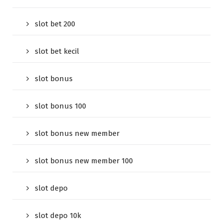
slot bet 200
slot bet kecil
slot bonus
slot bonus 100
slot bonus new member
slot bonus new member 100
slot depo
slot depo 10k