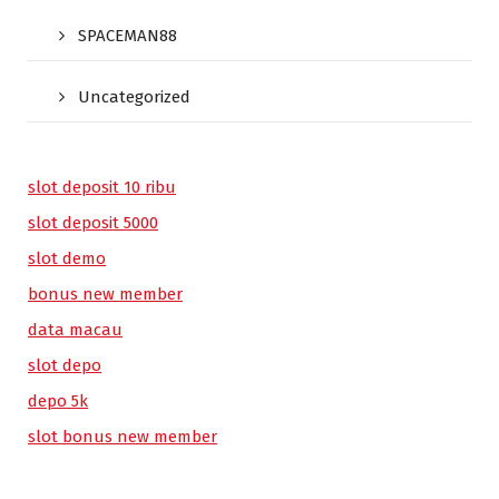
SPACEMAN88
Uncategorized
slot deposit 10 ribu
slot deposit 5000
slot demo
bonus new member
data macau
slot depo
depo 5k
slot bonus new member