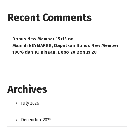
Recent Comments
Bonus New Member 15+15
on
Main di NEYMAR88, Dapatkan Bonus New Member
100% dan TO Ringan, Depo 20 Bonus 20
Archives
July 2026
December 2025